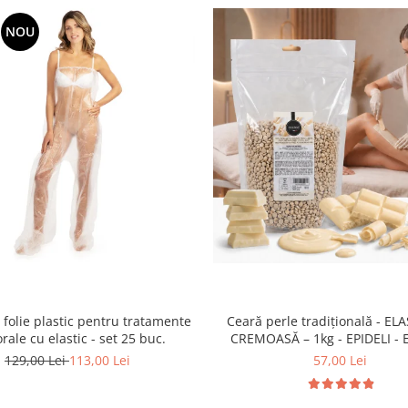
NOU
lie plastic pentru tratamente
Ceară perle tradițională - EL
rale cu elastic - set 25 buc.
CREMOASĂ – 1kg - EPIDELI -
Cosmetici - CIOCOLATA 
129,00 Lei
113,00 Lei
57,00 Lei