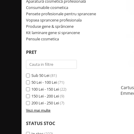
GORDON
Masti de Par
Aparatură cosmetică profesională
Masini tuns par nas si urechi
Ceara de epilat
Freze manichiura
Consumabile cosmetica
Uleiuri de par
Gamma+
Foarfece de tuns
Incalzitor ceara
Pensete profesionale pentru sprancene
Capete freza unghii
Spume de par
Gettin Fluo
Foarfeci tuns
Hartie epilatoare
Vopsea sprancene profesionala
Vopsele de par
Instrumente otel
Produse gene & sprâncene
Foarfece de filat
Produse pre si post epilat
Italicare
Oxidanti de par
Kit laminare gene si sprancene
Perini manichiura
Suporturi foarfeci
Accesorii epilat
JRL
Pensule cosmetica
Decolorant de par
Accesorii pentru frizerie
Produse masaj
Trolere manichiura
Kiepe
Tratamente pentru par
Oglinzi
Uleiuri masaj
PRET
Tratamente parafina
Articole vopsit
Klintensiv
Piepteni
Accesorii masaj
Consumabile manichiura
Sorturi
Labor Pro
Pamatufuri
Kimono-uri
pedichiura
Casti suvite
Nish Lady
Perii de par
Sub 50 Lei
(81)
Mobilier cosmetic
Lampi manichiura LED/UV
Seturi vopsit
50 Lei - 100 Lei
(71)
Pulverizatoare
Noemi
Produse SPA relax
Cartus
Cantare vopsit
100 Lei - 150 Lei
(22)
Pelerine de tuns profesionale
PerfectBeauty
Emmeci
Timmere vopsit
Aparatura cosmetica
150 Lei - 200 Lei
(9)
Lame briciuri
Proco
Consumabile vopsit
200 Lei - 250 Lei
(7)
Forfecute sprancene
Briciuri de barbierit
Vezi mai multe
Pensule de vopsit parul
Rovra
Consumabile cosmetica
Consumabile frizerie
Spatule de vopsit parul
Refectocil
Pensete pentru sprancene
STATUS STOC
Produse cosmetice barber
Solutii anti-pete vopsea
Shot
Vopsea sprancene profesionala
Echipament lucru frizerie
In stoc
(222)