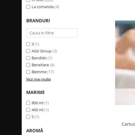
Produse cosmetice vopsit
Splendor
La comanda
(4)
Produse gene si sprancene
Storcatoare tuburi vopsea
Mobilier barber
Termix
Boluri pentru vopsit parul
Kit laminare gene si sprancene
BRANDURI
Aparatura coafor
Thuya
Ondulatoare de par
Upgrade
Aparate de sterilizat
XPS
3
(1)
Placa de creponat parul
AGV Group
(3)
profesionala
Bandido
(1)
Placi de indreptat parul
BeneXere
(4)
Uscatoare de par | feonuri
Biemme
(17)
Difuzor pentru uscator de par |
Vezi mai multe
feon
Accesorii coafor
MARIME
Oglinzi
800 ml
(1)
Piepteni
400 ml
(1)
S
(1)
Bigudiuri
Cartus
Ace de par
AROMĂ
Perii de par