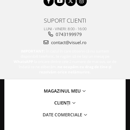
SUPORT CLIENTI
LUNI - VINERI: 8:00 - 16:00
0743199979
contact@visuel.ro
IMPORTANT:
În cazul în care observi că nu suntem
disponibili telefonic, te rugăm să ne lași un mesaj pe
WhatsAPP
la oricare dintre cele 2 numere de mai sus, iar de
îndată ce ne eliberăm,
ne ocupăm cu drag de tine și
rezolvăm orice nelămurire.
MAGAZINUL MEU
CLIENȚI
DATE COMERCIALE