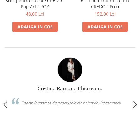
Brici pentru calcaie CREDO -
Brici pedichiura cu pila
Bijuterii par
Pop Art - ROZ
CREDO - Profi
48,00 Lei
152,00 Lei
Cleme de par
Agrafe de par
ADAUGA IN COS
ADAUGA IN COS
Clipsuri de par
Pulverizatoare
Elastice de par
Permanent par
Pelerine de tuns profesionale
Pudre fixare par
Cordelute de par
Burete pentru coc
Cristina Ramona Chioreanu
Bandane | turbane
da o
Foarte încantata de produsele de hairstyle. Recomand!
Suporturi ustensile
cal
Echipament lucru salon
VIS
Accesorii curatare perii si piepteni
Extensii par natural
Accesorii extensii par