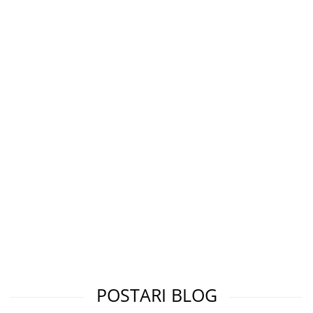
Cap manechin par natural
Trepiede cap manechin
Foarfece de tuns
Foarfece de filat
POSTARI BLOG