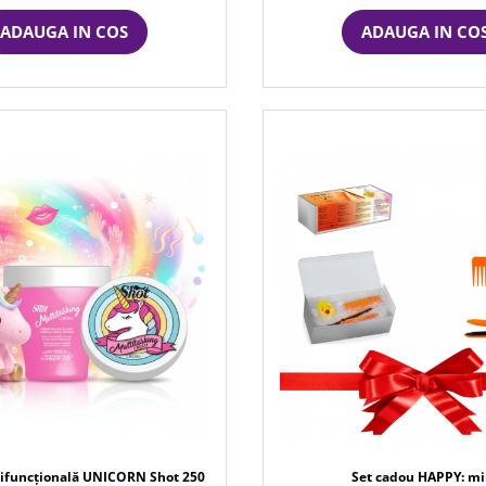
ADAUGA IN COS
ADAUGA IN CO
ifuncțională UNICORN Shot 250
Set cadou HAPPY: mi