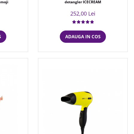
emoji
detangler ICECREAM
252,00 Lei
S
ADAUGA IN COS