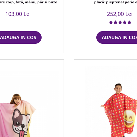
re corp, față, mâini, păr și buze
placă+pieptene+perie 
103,00 Lei
252,00 Lei
ADAUGA IN COS
ADAUGA IN CO