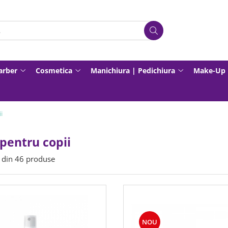
Barber
Cosmetica
Manichiura | Pedichiura
Make-Up
i
pentru copii
din
46
produse
NOU