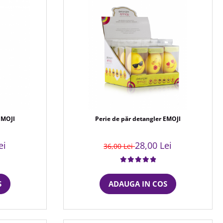
EMOJI
Perie de păr detangler EMOJI
ei
28,00 Lei
36,00 Lei
S
ADAUGA IN COS