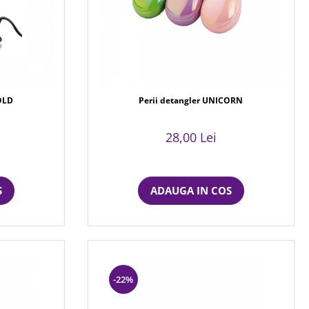
OLD
Perii detangler UNICORN
28,00 Lei
S
ADAUGA IN COS
-22%