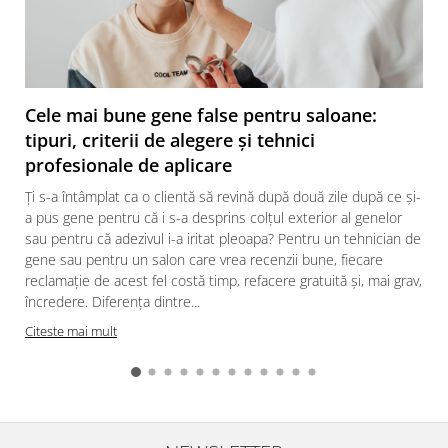
Cele mai bune gene false pentru saloane:
tipuri, criterii de alegere și tehnici
profesionale de aplicare
Ți s-a întâmplat ca o clientă să revină după două zile după ce și-
a pus gene pentru că i s-a desprins colțul exterior al genelor
sau pentru că adezivul i-a iritat pleoapa? Pentru un tehnician de
gene sau pentru un salon care vrea recenzii bune, fiecare
reclamație de acest fel costă timp, refacere gratuită și, mai grav,
încredere. Diferența dintre...
Citeste mai mult