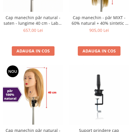
Produse cosmetice vopsit
Splendor
Produse gene si sprancene
Storcatoare tuburi vopsea
Mobilier barber
Termix
Boluri pentru vopsit parul
Kit laminare gene si sprancene
Cap manechin păr natural -
Cap manechin - păr MIXT -
Aparatura coafor
saten - lungime 40 cm - Labor
60% natural + 40% sintetic -
Thuya
Pro
lungime 60 cm
657,00 Lei
905,00 Lei
Ondulatoare de par
Upgrade
Aparate de sterilizat
XPS
Placa de creponat parul
ADAUGA IN COS
ADAUGA IN COS
profesionala
Placi de indreptat parul
Uscatoare de par | feonuri
NOU
Difuzor pentru uscator de par |
feon
Accesorii coafor
Oglinzi
Piepteni
Bigudiuri
Ace de par
Perii de par
Cap manechin păr natural -
Suport prindere cap