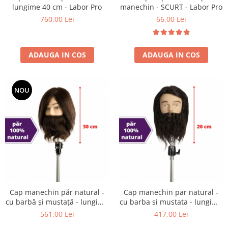
lungime 40 cm - Labor Pro
manechin - SCURT - Labor Pro
Bijuterii par
760,00 Lei
66,00 Lei
Cleme de par
Agrafe de par
Clipsuri de par
ADAUGA IN COS
ADAUGA IN COS
Pulverizatoare
Elastice de par
Permanent par
NOU
Pelerine de tuns profesionale
Pudre fixare par
Cordelute de par
Burete pentru coc
Bandane | turbane
Suporturi ustensile
Echipament lucru salon
Cap manechin păr natural -
Cap manechin par natural -
Accesorii curatare perii si piepteni
cu barbă și mustață - lungime
cu barba si mustata - lungime
Extensii par natural
30 cm
20 cm - model BEN EXALTO
561,00 Lei
417,00 Lei
Accesorii extensii par