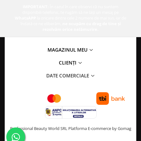
IMPORTANT:
În cazul în care observi că nu suntem
disponibili telefonic, te rugăm să ne lași un mesaj pe
WhatsAPP
la oricare dintre cele 2 numere de mai sus, iar de
îndată ce ne eliberăm,
ne ocupăm cu drag de tine și
rezolvăm orice nelămurire.
MAGAZINUL MEU
CLIENȚI
DATE COMERCIALE
Professional Beauty World SRL
Platforma E-commerce by Gomag