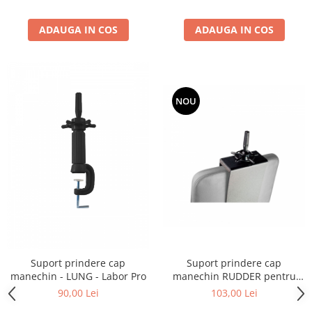
Cap manechin par natural
ADAUGA IN COS
ADAUGA IN COS
Trepiede cap manechin
Foarfece de tuns
Foarfece de filat
NOU
Suport prindere cap
Suport prindere cap
manechin - LUNG - Labor Pro
manechin RUDDER pentru
scaun
90,00 Lei
103,00 Lei