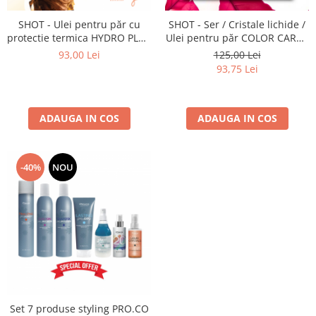
Bijuterii par
SHOT - Ulei pentru păr cu
SHOT - Ser / Cristale lichide /
Cleme de par
protectie termica HYDRO PLUS
Ulei pentru păr COLOR CARE -
Agrafe de par
- 75 ml
100 ml
93,00 Lei
125,00 Lei
Clipsuri de par
93,75 Lei
Pulverizatoare
Elastice de par
ADAUGA IN COS
ADAUGA IN COS
Permanent par
Pelerine de tuns profesionale
Pudre fixare par
-40%
NOU
Cordelute de par
Burete pentru coc
Bandane | turbane
Suporturi ustensile
Echipament lucru salon
Accesorii curatare perii si piepteni
Extensii par natural
Set 7 produse styling PRO.CO
Accesorii extensii par