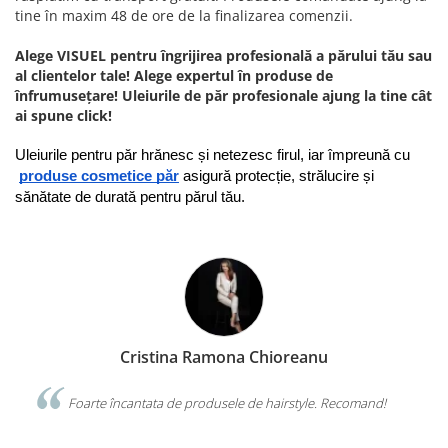
tine în maxim 48 de ore de la finalizarea comenzii.
Alege VISUEL pentru îngrijirea profesională a părului tău sau
al clientelor tale! Alege expertul în produse de
înfrumusețare! Uleiurile de păr profesionale ajung la tine cât
ai spune click!
Uleiurile pentru păr hrănesc și netezesc firul, iar împreună cu
produse cosmetice păr
 asigură protecție, strălucire și 
sănătate de durată pentru părul tău.
Cristina Ramona Chioreanu
 o
Foarte încantata de produsele de hairstyle. Recomand!
calit