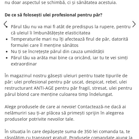
nu doar aspectul se schimbă, ci și sănătatea acestuia.
De ce să folosești ulei profesional pentru păr?
Părul tău nu va mai fi atât de predispus la rupere, pentru
că uleiul îi îmbunătățește elasticitatea
Temperaturile mari nu îți afectează firul de păr, datorită
formulei care îl menține sănătos
Nu ți se încrețește părul din cauza umidității
Părul tău va arăta mai bine ca oricând, iar tu te vei simți
extraordinar
În magazinul nostru găsești uleiuri pentru toate tipurile de
păr: ulei profesional pentru păr uscat, despicat, rebel, ulei
restructurant ANTI-AGE pentru păr fragil, stresat, ulei pentru
părul blond care menține culoarea timp îndelungat.
Alege produsele de care ai nevoie! Contactează-ne dacă ai
nelămuriri sau ți-ar plăcea să primești sprijin în alegerea
produselor potrivite nevoilor tale.
În situația în care depășește suma de 350 lei comanda ta, te
răsplătim cu transport gratuit. Produsele comandate ajung la