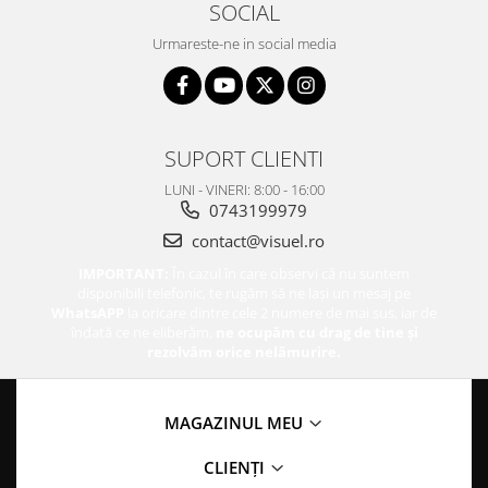
SOCIAL
Urmareste-ne in social media
SUPORT CLIENTI
LUNI - VINERI: 8:00 - 16:00
0743199979
contact@visuel.ro
IMPORTANT:
În cazul în care observi că nu suntem
disponibili telefonic, te rugăm să ne lași un mesaj pe
WhatsAPP
la oricare dintre cele 2 numere de mai sus, iar de
îndată ce ne eliberăm,
ne ocupăm cu drag de tine și
rezolvăm orice nelămurire.
MAGAZINUL MEU
CLIENȚI