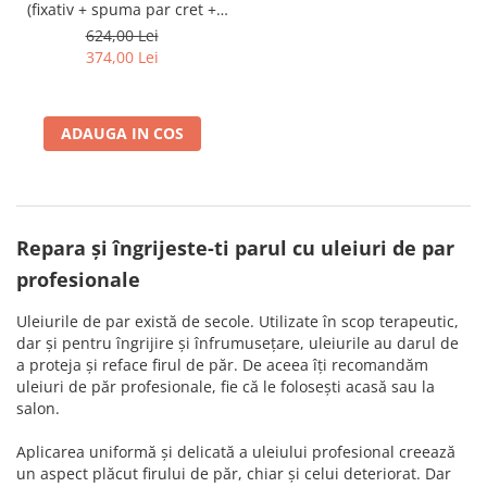
(fixativ + spuma par cret +
Cap manechin par natural
spuma fixare + gel + solutie
624,00 Lei
bifazica + leavein + ulei)
Trepiede cap manechin
374,00 Lei
Foarfece de tuns
Foarfece de filat
ADAUGA IN COS
Repara și îngrijeste-ti parul cu uleiuri de par
profesionale
Uleiurile de par există de secole. Utilizate în scop terapeutic,
dar și pentru îngrijire și înfrumusețare, uleiurile au darul de
a proteja și reface firul de păr. De aceea îți recomandăm
uleiuri de păr profesionale, fie că le folosești acasă sau la
salon.
Aplicarea uniformă și delicată a uleiului profesional creează
un aspect plăcut firului de păr, chiar și celui deteriorat. Dar