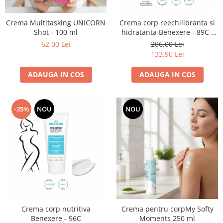
Bijuterii par
Cleme de par
Crema Multitasking UNICORN
Crema corp reechilibranta si
Shot - 100 ml
hidratanta Benexere - 89C -
Agrafe de par
200ml
62,00 Lei
206,00 Lei
Clipsuri de par
133,90 Lei
Pulverizatoare
Elastice de par
ADAUGA IN COS
ADAUGA IN COS
Permanent par
Pelerine de tuns profesionale
-35%
NOU
NOU
Pudre fixare par
Cordelute de par
Burete pentru coc
Bandane | turbane
Suporturi ustensile
Echipament lucru salon
Accesorii curatare perii si piepteni
Extensii par natural
Crema corp nutritiva
Crema pentru corpMy Softy
Benexere - 96C
Moments 250 ml
Accesorii extensii par