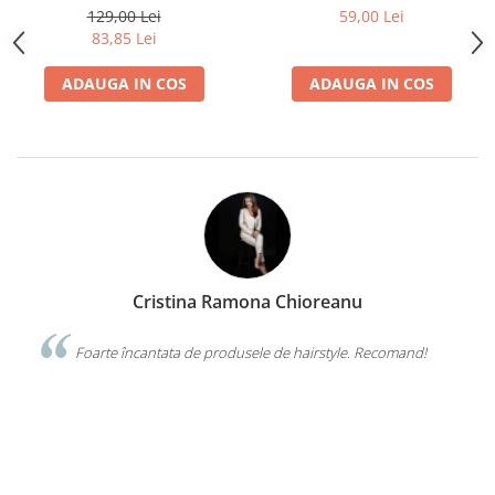
129,00 Lei
59,00 Lei
Cap manechin par natural
83,85 Lei
Trepiede cap manechin
Foarfece de tuns
ADAUGA IN COS
ADAUGA IN COS
Foarfece de filat
Cristina Ramona Chioreanu
da o
Foarte încantata de produsele de hairstyle. Recomand!
cal
VIS