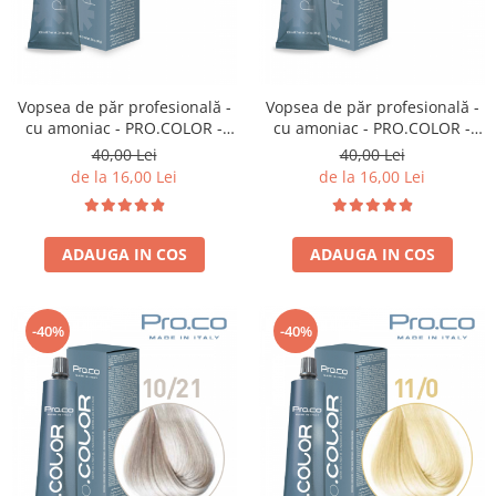
Vopsea de păr profesională -
Vopsea de păr profesională -
cu amoniac - PRO.COLOR -
cu amoniac - PRO.COLOR -
PROCO - 100 ml - 8/21 BLOND
PROCO - 100 ml - 9/21 BLOND
40,00 Lei
40,00 Lei
DESCHIS IRISE CENUSIU
SUPER DESCHIS IRISE
de la 16,00 Lei
de la 16,00 Lei
CENUSIU
ADAUGA IN COS
ADAUGA IN COS
-40%
-40%