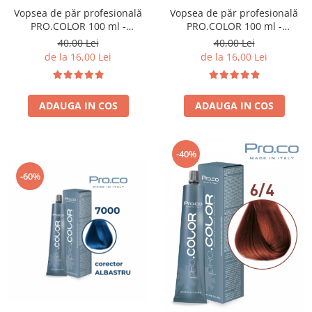
Cap manechin par natural
Vopsea de păr profesională
Vopsea de păr profesională
PRO.COLOR 100 ml -
PRO.COLOR 100 ml -
Trepiede cap manechin
CORECTOR GRI
CORECTOR VERDE
40,00 Lei
40,00 Lei
Foarfece de tuns
de la 16,00 Lei
de la 16,00 Lei
Foarfece de filat
ADAUGA IN COS
ADAUGA IN COS
-40%
-60%