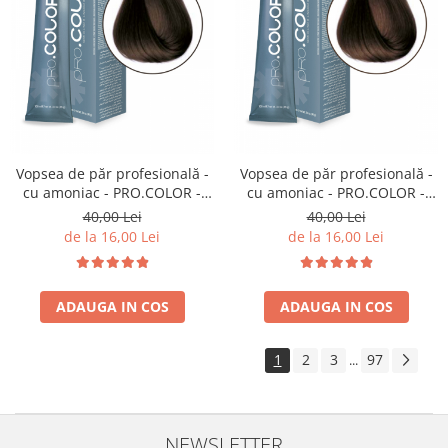
Vopsea de păr profesională -
Vopsea de păr profesională -
cu amoniac - PRO.COLOR -
cu amoniac - PRO.COLOR -
PROCO - 100 ml - 5/3
PROCO - 100 ml - 6/3
40,00 Lei
40,00 Lei
CASTANIU DESCHIS AURIU
CASTANIU INCHIS AURIU
de la 16,00 Lei
de la 16,00 Lei
ADAUGA IN COS
ADAUGA IN COS
1
2
3
97
...
NEWSLETTER