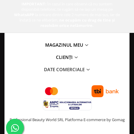
IMPORTANT:
În cazul în care observi că nu suntem
disponibili telefonic, te rugăm să ne lași un mesaj pe
WhatsAPP
la oricare dintre cele 2 numere de mai sus, iar de
îndată ce ne eliberăm,
ne ocupăm cu drag de tine și
rezolvăm orice nelămurire.
MAGAZINUL MEU
CLIENȚI
DATE COMERCIALE
Professional Beauty World SRL
Platforma E-commerce by Gomag