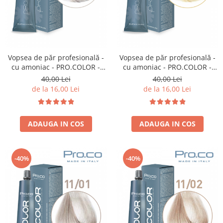
Vopsea de păr profesională -
Vopsea de păr profesională -
cu amoniac - PRO.COLOR -
cu amoniac - PRO.COLOR -
PROCO - 100 ml - 10/21
PROCO - 100 ml - 11/0 BLOND
40,00 Lei
40,00 Lei
BLOND EXTRA DESCHIS IRISE
SUPER DESCHIS
de la 16,00 Lei
de la 16,00 Lei
CENUSIU
ADAUGA IN COS
ADAUGA IN COS
-40%
-40%