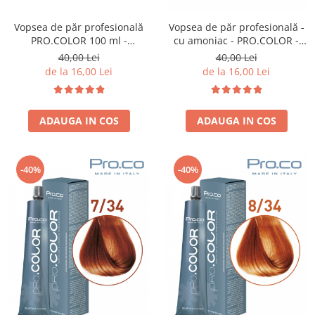
Vopsea de păr profesională
Vopsea de păr profesională -
PRO.COLOR 100 ml -
cu amoniac - PRO.COLOR -
CORECTOR ALBASTRU
PROCO - 100 ml - 6/4 BLOND
40,00 Lei
40,00 Lei
INCHIS ARAMIU
de la 16,00 Lei
de la 16,00 Lei
ADAUGA IN COS
ADAUGA IN COS
-40%
-40%