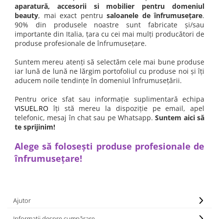
GORDON
Masti de Par
Masini tuns par nas si urechi
Ceara de epilat
aparatură, accesorii si mobilier pentru domeniul
Freze manichiura
Uleiuri de par
Gamma+
beauty
, mai exact pentru
saloanele de înfrumusețare
.
Foarfece de tuns
Incalzitor ceara
90% din produsele noastre sunt fabricate și/sau
Capete freza unghii
Spume de par
Gettin Fluo
Foarfeci tuns
Hartie epilatoare
importante din Italia, țara cu cei mai mulți producători de
Vopsele de par
Instrumente otel
produse profesionale de înfrumusețare.
Foarfece de filat
Produse pre si post epilat
Italicare
Oxidanti de par
Perini manichiura
Suporturi foarfeci
Accesorii epilat
JRL
Suntem mereu atenți să selectăm cele mai bune produse
Decolorant de par
Accesorii pentru frizerie
Produse masaj
Trolere manichiura
iar lună de lună ne lărgim portofoliul cu produse noi și îți
Kiepe
Tratamente pentru par
aducem noile tendințe în domeniul înfrumusețării.
Oglinzi
Uleiuri masaj
Tratamente parafina
Articole vopsit
Klintensiv
Piepteni
Accesorii masaj
Pentru orice sfat sau informație suplimentară echipa
Consumabile manichiura
Sorturi
Labor Pro
VISUEL.RO
îți stă mereu la dispoziție pe email, apel
Pamatufuri
Kimono-uri
pedichiura
Casti suvite
telefonic, mesaj în chat sau pe Whatsapp.
Suntem aici să
Nish Lady
Perii de par
Mobilier cosmetic
Lampi manichiura LED/UV
te sprijinim!
Seturi vopsit
Pulverizatoare
Noemi
Produse SPA relax
Cantare vopsit
Alege să folosești produse profesionale de
Pelerine de tuns profesionale
PerfectBeauty
Timmere vopsit
Aparatura cosmetica
înfrumusețare!
Lame briciuri
Proco
Consumabile vopsit
Forfecute sprancene
Briciuri de barbierit
Pensule de vopsit parul
Rovra
Consumabile cosmetica
Consumabile frizerie
Spatule de vopsit parul
Refectocil
Ajutor
Pensete pentru sprancene
Produse cosmetice barber
Solutii anti-pete vopsea
Shot
Vopsea sprancene profesionala
Echipament lucru frizerie
Informații despre cumpărare