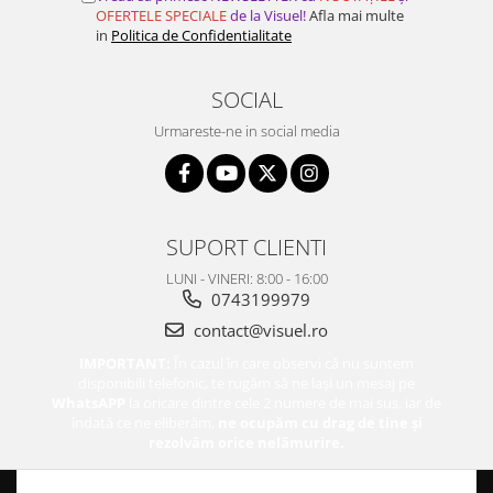
OFERTELE SPECIALE
de la Visuel!
Afla mai multe
Bijuterii par
in
Politica de Confidentialitate
Cleme de par
Agrafe de par
SOCIAL
Clipsuri de par
Urmareste-ne in social media
Pulverizatoare
Elastice de par
Permanent par
Pelerine de tuns profesionale
SUPORT CLIENTI
Pudre fixare par
Cordelute de par
LUNI - VINERI: 8:00 - 16:00
0743199979
Burete pentru coc
contact@visuel.ro
Bandane | turbane
Suporturi ustensile
IMPORTANT:
În cazul în care observi că nu suntem
disponibili telefonic, te rugăm să ne lași un mesaj pe
Echipament lucru salon
WhatsAPP
la oricare dintre cele 2 numere de mai sus, iar de
Accesorii curatare perii si piepteni
îndată ce ne eliberăm,
ne ocupăm cu drag de tine și
rezolvăm orice nelămurire.
Extensii par natural
Accesorii extensii par