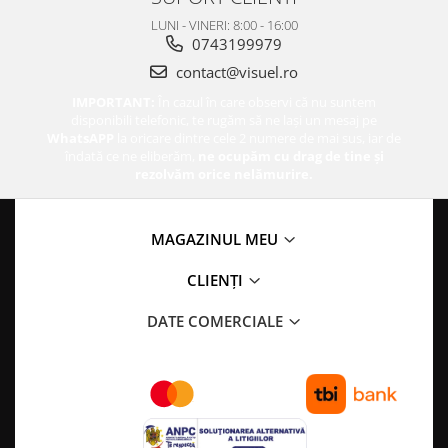
LUNI - VINERI: 8:00 - 16:00
0743199979
contact@visuel.ro
IMPORTANT:
În cazul în care observi că nu suntem
disponibili telefonic, te rugăm să ne lași un mesaj pe
WhatsAPP
la oricare dintre cele 2 numere de mai sus, iar de
îndată ce ne eliberăm,
ne ocupăm cu drag de tine și
rezolvăm orice nelămurire.
MAGAZINUL MEU
CLIENȚI
DATE COMERCIALE