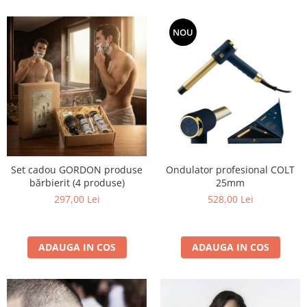
NOU
Set cadou GORDON produse
Ondulator profesional COLT
bărbierit (4 produse)
25mm
297,00 Lei
528,00 Lei
ADAUGA IN COS
ADAUGA IN COS