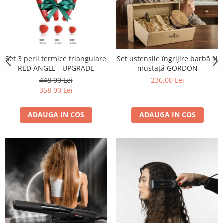
Set 3 perii termice triangulare
Set ustensile îngrijire barbă și
RED ANGLE - UPGRADE
mustață GORDON
448,00 Lei
236,00 Lei
358,00 Lei
ADAUGA IN COS
ADAUGA IN COS