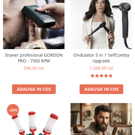
Shaver profesional GORDON
Ondulator 5 in 1 SelfComby
PRO - 7500 RPM
Upgrade
396,00 Lei
1.268,00 Lei
ADAUGA IN COS
ADAUGA IN COS
-20%