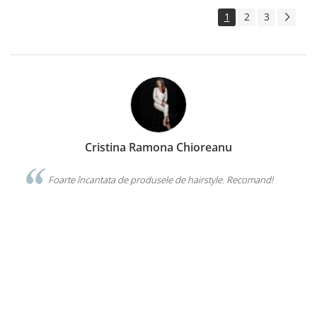
1
2
3
Nuti Chelaru
d!
Îmi plac foarte mult genele false de la VISUEL. Sunt de
calitate superioară, îmi ușurează munca si au preț bun. Echipa
VISUEL este mereu amabiă si disponibilă.