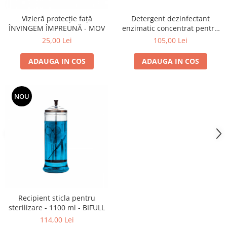
Cap manechin par natural
Vizieră protecție față
Detergent dezinfectant
Trepiede cap manechin
ÎNVINGEM ÎMPREUNĂ - MOV
enzimatic concentrat pentru
instrumentar si suprafete - 1L
Foarfece de tuns
25,00 Lei
105,00 Lei
- Klintensiv
Foarfece de filat
ADAUGA IN COS
ADAUGA IN COS
NOU
Recipient sticla pentru
sterilizare - 1100 ml - BIFULL
114,00 Lei