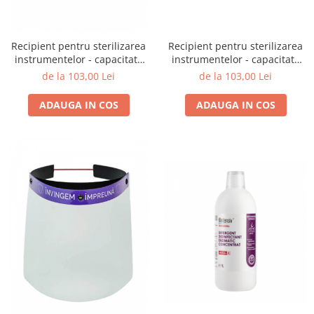
Bijuterii par
Cleme de par
Recipient pentru sterilizarea
Recipient pentru sterilizarea
Agrafe de par
instrumentelor - capacitate
instrumentelor - capacitate
Clipsuri de par
750 ml
580 ml
de la 103,00 Lei
de la 103,00 Lei
Pulverizatoare
Elastice de par
ADAUGA IN COS
ADAUGA IN COS
Permanent par
Pelerine de tuns profesionale
Pudre fixare par
Cordelute de par
Burete pentru coc
Bandane | turbane
Suporturi ustensile
Echipament lucru salon
Accesorii curatare perii si piepteni
Extensii par natural
Accesorii extensii par