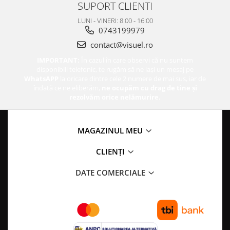
SUPORT CLIENTI
LUNI - VINERI: 8:00 - 16:00
0743199979
contact@visuel.ro
IMPORTANT:
În cazul în care observi că nu suntem
disponibili telefonic, te rugăm să ne lași un mesaj pe
WhatsAPP
la oricare dintre cele 2 numere de mai sus, iar de
îndată ce ne eliberăm,
ne ocupăm cu drag de tine și
rezolvăm orice nelămurire.
MAGAZINUL MEU
CLIENȚI
DATE COMERCIALE