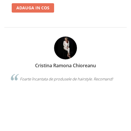
ADAUGA IN COS
Cristina Ramona Chioreanu
da o
Foarte încantata de produsele de hairstyle. Recomand!
cal
VIS