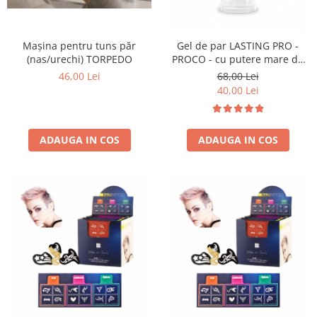
Mașina pentru tuns păr
Gel de par LASTING PRO -
(nas/urechi) TORPEDO
PROCO - cu putere mare de
fixare - 250ml
46,00 Lei
68,00 Lei
40,00 Lei
ADAUGA IN COS
ADAUGA IN COS