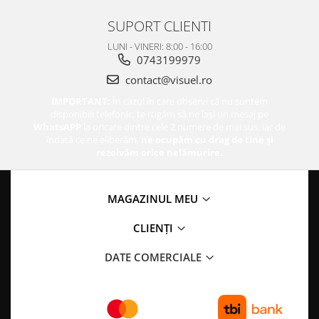
SUPORT CLIENTI
LUNI - VINERI: 8:00 - 16:00
0743199979
contact@visuel.ro
IMPORTANT:
În cazul în care observi că nu suntem
disponibili telefonic, te rugăm să ne lași un mesaj pe
WhatsAPP
la oricare dintre cele 2 numere de mai sus, iar de
îndată ce ne eliberăm,
ne ocupăm cu drag de tine și
rezolvăm orice nelămurire.
MAGAZINUL MEU
CLIENȚI
DATE COMERCIALE