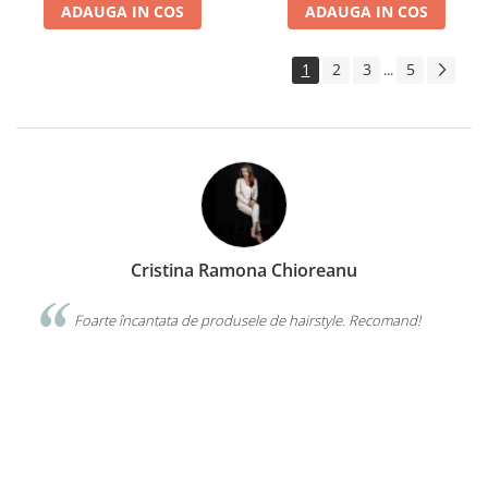
ADAUGA IN COS
ADAUGA IN COS
1
2
3
5
...
Nuti Chelaru
!
Îmi plac foarte mult genele false de la VISUEL. Sunt de
calitate superioară, îmi ușurează munca si au preț bun. Echipa
VISUEL este mereu amabiă si disponibilă.