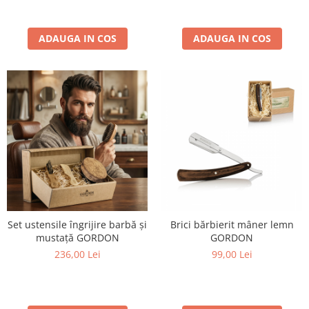
ADAUGA IN COS
ADAUGA IN COS
Set ustensile îngrijire barbă și
Brici bărbierit mâner lemn
mustață GORDON
GORDON
236,00 Lei
99,00 Lei