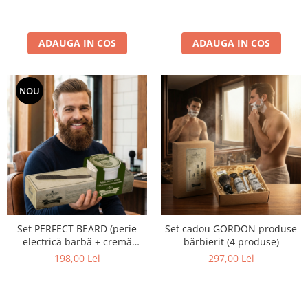
ADAUGA IN COS
ADAUGA IN COS
NOU
Set PERFECT BEARD (perie
Set cadou GORDON produse
electrică barbă + cremă
bărbierit (4 produse)
balsam barbă)
198,00 Lei
297,00 Lei