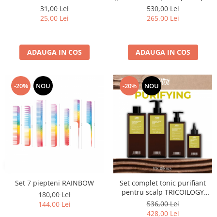
blond + împotriva mătreții sau
31,00 Lei
530,00 Lei
îngrășării părului + împotriva
25,00 Lei
265,00 Lei
căderii părului) = 5 X 1L
ADAUGA IN COS
ADAUGA IN COS
-20%
NOU
-20%
NOU
Set 7 piepteni RAINBOW
Set complet tonic purifiant
pentru scalp TRICOILOGY
180,00 Lei
SCALP PURIFYING – Shot -
536,00 Lei
144,00 Lei
NEW EDITION
428,00 Lei