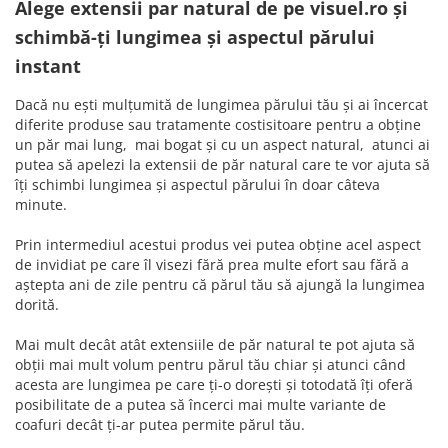
Alege extensii par natural de pe visuel.ro și
schimbă-ți lungimea și aspectul părului
instant
Dacă nu ești mulțumită de lungimea părului tău și ai încercat
diferite produse sau tratamente costisitoare pentru a obține
un păr mai lung, mai bogat și cu un aspect natural, atunci ai
putea să apelezi la extensii de păr natural care te vor ajuta să
îți schimbi lungimea și aspectul părului în doar câteva
minute.
Prin intermediul acestui produs vei putea obține acel aspect
de invidiat pe care îl visezi fără prea multe efort sau fără a
aștepta ani de zile pentru că părul tău să ajungă la lungimea
dorită.
Mai mult decât atât extensiile de păr natural te pot ajuta să
obții mai mult volum pentru părul tău chiar și atunci când
acesta are lungimea pe care ți-o dorești și totodată îți oferă
posibilitate de a putea să încerci mai multe variante de
coafuri decât ți-ar putea permite părul tău.