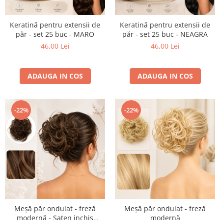
Produse cosmetice vopsit
Splendor
Produse gene si sprancene
Storcatoare tuburi vopsea
Mobilier barber
Termix
Keratină pentru extensii de
Keratină pentru extensii de
Boluri pentru vopsit parul
Kit laminare gene si sprancene
păr - set 25 buc - MARO
păr - set 25 buc - NEAGRA
Aparatura coafor
Thuya
46,00 Lei
46,00 Lei
Ondulatoare de par
Upgrade
Aparate de sterilizat
XPS
ADAUGA IN COS
ADAUGA IN COS
Placa de creponat parul
profesionala
Placi de indreptat parul
-22%
-22%
Uscatoare de par | feonuri
Difuzor pentru uscator de par |
feon
Accesorii coafor
Oglinzi
Piepteni
Bigudiuri
Ace de par
Meșă păr ondulat - freză
Meșă păr ondulat - freză
Perii de par
modernă - Saten inchis
modernă