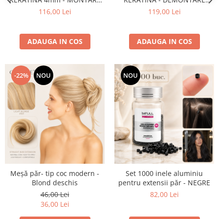
EXTENSII
EXTENSII
116,00 Lei
119,00 Lei
ADAUGA IN COS
ADAUGA IN COS
-22%
NOU
NOU
Meșă păr- tip coc modern -
Set 1000 inele aluminiu
Blond deschis
pentru extensii păr - NEGRE
46,00 Lei
82,00 Lei
36,00 Lei