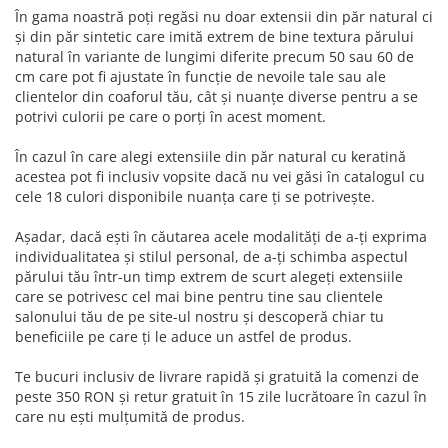
În gama noastră poți regăsi nu doar extensii din păr natural ci
și din păr sintetic care imită extrem de bine textura părului
natural în variante de lungimi diferite precum 50 sau 60 de
cm care pot fi ajustate în funcție de nevoile tale sau ale
clientelor din coaforul tău, cât și nuanțe diverse pentru a se
potrivi culorii pe care o porți în acest moment.
În cazul în care alegi extensiile din păr natural cu keratină
acestea pot fi inclusiv vopsite dacă nu vei găsi în catalogul cu
cele 18 culori disponibile nuanța care ți se potrivește.
Așadar, dacă ești în căutarea acele modalități de a-ți exprima
individualitatea și stilul personal, de a-ți schimba aspectul
părului tău într-un timp extrem de scurt alegeți extensiile
care se potrivesc cel mai bine pentru tine sau clientele
salonului tău de pe site-ul nostru și descoperă chiar tu
beneficiile pe care ți le aduce un astfel de produs.
Te bucuri inclusiv de livrare rapidă și gratuită la comenzi de
peste 350 RON și retur gratuit în 15 zile lucrătoare în cazul în
care nu ești mulțumită de produs.