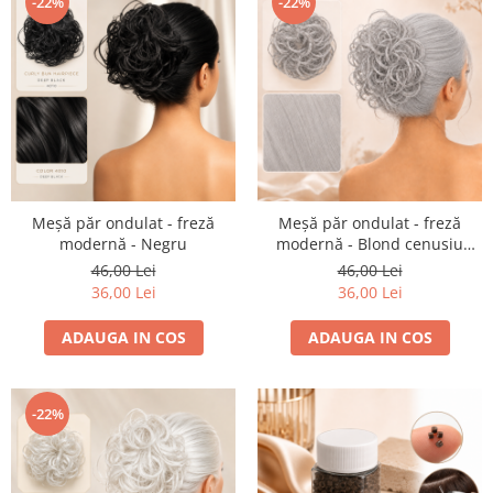
-22%
-22%
Meșă păr ondulat - freză
Meșă păr ondulat - freză
modernă - Negru
modernă - Blond cenusiu
mediu
46,00 Lei
46,00 Lei
36,00 Lei
36,00 Lei
ADAUGA IN COS
ADAUGA IN COS
-22%