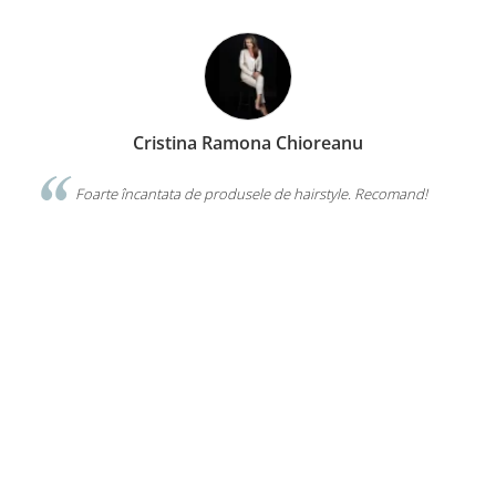
Nuti Chelaru
Îmi plac foarte mult genele false de la VISUEL. Sunt de
calitate superioară, îmi ușurează munca si au preț bun. Echipa
VISUEL este mereu amabiă si disponibilă.