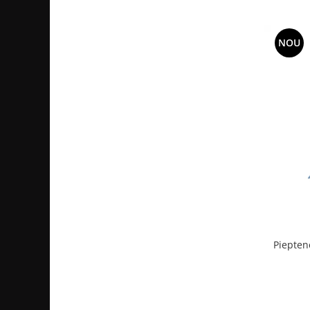
Bijuterii par
Cleme de par
NOU
Agrafe de par
Clipsuri de par
Pulverizatoare
Elastice de par
Permanent par
Pelerine de tuns profesionale
Pudre fixare par
Cordelute de par
Burete pentru coc
Bandane | turbane
Suporturi ustensile
Piepten
Echipament lucru salon
Accesorii curatare perii si piepteni
Extensii par natural
Accesorii extensii par