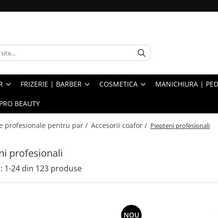
R
FRIZERIE | BARBER
COSMETICA
MANICHIURA | PED
PRO BEAUTY
e profesionale pentru par /
Accesorii coafor /
Piepteni profesionali
ni profesionali
:
1-
24
din
123
produse
NOU