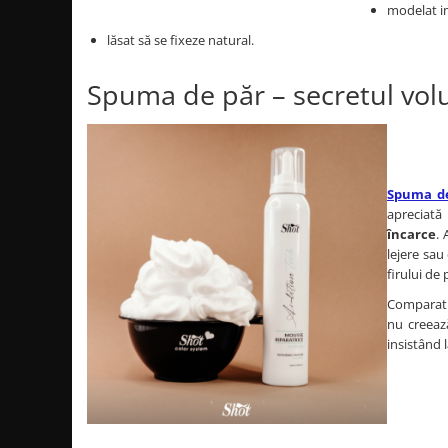
modelat i
lăsat să se fixeze natural.
Spuma de păr – secretul volum
Spuma d
apreciată
încarce
. 
lejere sau
firului de
Comparati
nu creeaz
insistând 