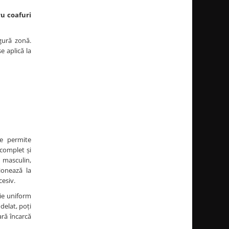
ru coafuri
ngură zonă.
e aplică la
ce permite
 complet și
 masculin,
ionează la
cesiv.
uie uniform
delat, poți
ară încarcă