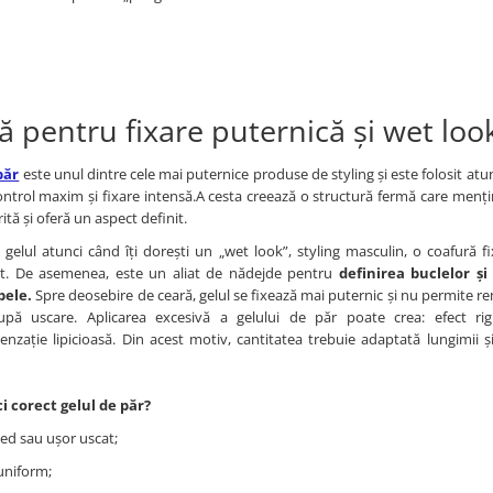
lă pentru fixare puternică și wet lo
păr
este unul dintre cele mai puternice produse de styling și este folosit atu
ntrol maxim și fixare intensă.A cesta creează o structură fermă care mențin
rită și oferă un aspect definit.
i gelul atunci când îți dorești un „wet look”, styling masculin, o coafură f
rt. De asemenea, este un aliat de nădejde pentru
definirea buclelor și
bele.
Spre deosebire de ceară, gelul se fixează mai puternic și nu permite 
pă uscare. Aplicarea excesivă a gelului de păr poate crea: efect rig
senzație lipicioasă. Din acest motiv, cantitatea trebuie adaptată lungimii și
i corect gelul de păr?
ed sau ușor uscat;
 uniform;