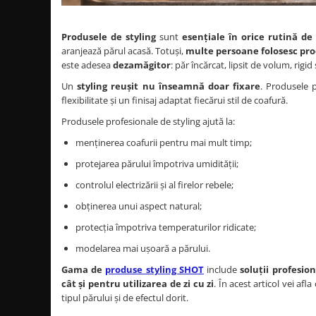
Produse cosmetice vopsit
Splendor
Produse gene si sprancene
Storcatoare tuburi vopsea
Mobilier barber
Termix
Produsele de styling
sunt
esențiale în orice rutină de
Boluri pentru vopsit parul
Kit laminare gene si sprancene
aranjează părul acasă. Totuși,
multe persoane folosesc prod
Aparatura coafor
Thuya
este adesea
dezamăgitor
: păr încărcat, lipsit de volum, rigi
Ondulatoare de par
Upgrade
Un
styling reușit nu înseamnă doar fixare
. Produsele 
Aparate de sterilizat
XPS
flexibilitate și un finisaj adaptat fiecărui stil de coafură.
Placa de creponat parul
Produsele profesionale de styling ajută la:
profesionala
menținerea coafurii pentru mai mult timp;
Placi de indreptat parul
protejarea părului împotriva umidității;
Uscatoare de par | feonuri
Difuzor pentru uscator de par |
controlul electrizării și al firelor rebele;
feon
obținerea unui aspect natural;
Accesorii coafor
protecția împotriva temperaturilor ridicate;
Oglinzi
modelarea mai ușoară a părului.
Piepteni
Gama de
produse styling SHOT
include
soluții profesio
Bigudiuri
cât și pentru utilizarea de zi cu zi
. În acest articol vei afl
Ace de par
tipul părului și de efectul dorit.
Perii de par