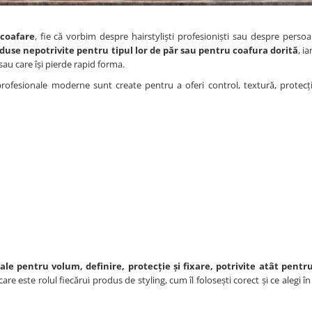
 coafare
, fie că vorbim despre hairstyliști profesioniști sau despre persoa
use nepotrivite pentru tipul lor de păr sau pentru coafura dorită
, i
d sau care își pierde rapid forma.
profesionale moderne sunt create pentru a oferi control, textură, protecți
nale pentru volum, definire, protecție și fixare, potrivite atât pentr
a care este rolul fiecărui produs de styling, cum îl folosești corect și ce alegi î