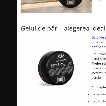
Gelul de păr – alegerea idea
Gelul de 
dorește co
poziția do
Poți folos
părul scu
firelor re
ușoară du
încărcat, 
părului.
Cum aplic
pe păr um
distribuit