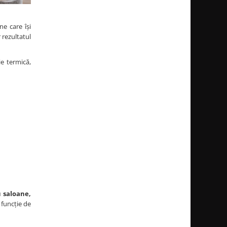
ne care își
ar rezultatul
e termică,
u saloane,
n funcție de