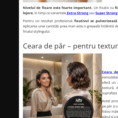
Nivelul de fixare este foarte important.
Un fixativ cu
f
lejere
, în timp ce variantele
Extra Strong
sau
Super Strong
Pentru un rezultat profesional,
fixativul se pulverizează
Aplicarea unei cantități prea mari este o greșeală întâlnită des
finalul stylingului.
Ceara de păr – pentru textură
Ceara d
remodelare
oferă un 
textură, 
suprafața 
Acest pr
pe păr și 
folosi mâi
părul și c