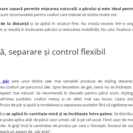
ixare ușoară permite mișcarea naturală a părului și este ideal pent
sunt recomandate pentru coafuri care trebuie să reziste multe ore.
 de la distanță
și se aplică în straturi fine. Nu insista excesiv într-o si
 și rezultă în încărcarea părului și reducerea mobilității. Nu uita: fixativul s
, separare și control flexibil
e păr
este unul dintre cele mai versatile produse de styling deoare
a coafurii pe parcursul zilei. Spre deosebire de gel, ceara nu se întărește
aspect mai natural. Se recomandă în deosebi pentru părul scurt, styling
definirea șuvițelor, coafuri messy și un efect mat sau lucios. Ceara acț
firului de păr și ajută la modelarea și separarea șuvițelor fără să rigidizeze ex
odus
se aplică în cantitate mică și se încălzește între palme
. Se distrib
se poate aplica atât de părul ușor umed, cât și pe cel uscat. Fiind ușor de mo
nile. Ai grijă însă la cantitatea de produs pe care o folosești. Excesul de ce
reează un aspect de „păr gras”.