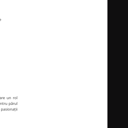
e
are un rol
entru părul
 pasionații