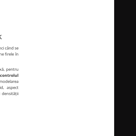
ok
nci când se
e firele în
ixă, pentru
 controlul
remodelarea
id, aspect
 densității