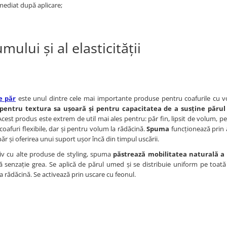
mediat după aplicare;
ului și al elasticității
e păr
este unul dintre cele mai importante produse pentru coafurile cu v
pentru textura sa ușoară și pentru capacitatea de a susține părul 
Acest produs este extrem de util mai ales pentru: păr fin, lipsit de volum, p
 coafuri flexibile, dar și pentru volum la rădăcină.
Spuma
funcționează prin 
 păr și oferirea unui suport ușor încă din timpul uscării.
v cu alte produse de styling, spuma
păstrează mobilitatea naturală a 
ă senzație grea. Se aplică de părul umed și se distribuie uniform pe toată
la rădăcină. Se activează prin uscare cu feonul.