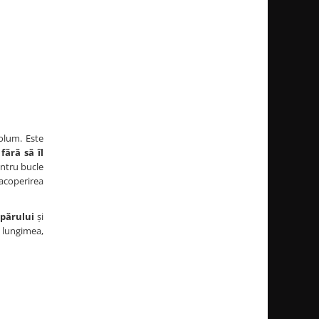
olum. Este
fără să îl
entru bucle
acoperirea
părului
și
 lungimea,