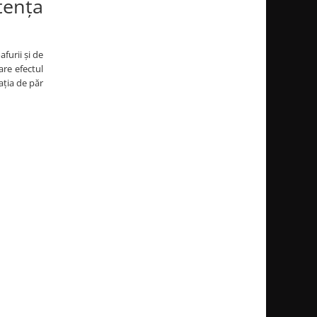
tența
furii și de
are efectul
ația de păr