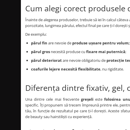
Bijuterii par
Cum alegi corect produsele 
Cleme de par
Înainte de alegerea produselor, trebuie să iei în calcul câteva
Agrafe de par
porozitate, lungimea părului, efectul final pe care ți-l dorești ș
Clipsuri de par
De exemplu:
Pulverizatoare
părul fin
are nevoie de
produse ușoare pentru volum;
Elastice de par
Permanent par
părul gros
necesită produse cu
fixare mai puternică
;
Pelerine de tuns profesionale
părul deteriorat
are nevoie obligatoriu de
protecție t
Pudre fixare par
coafurile lejere necesită flexibilitate
, nu rigiditate.
Cordelute de par
Burete pentru coc
Diferența dintre fixativ, gel
Bandane | turbane
Suporturi ustensile
Una dintre cele mai frecvente
greșeli
este
folosirea un
Echipament lucru salon
specific. Îți propunem să trecem împreună printre ele, pentru 
tău, în funcție de rezultatul pe care ți-l dorești. Aceste sfat
Accesorii curatare perii si piepteni
de beauty sau hairstiliști cu experiență.
Extensii par natural
Accesorii extensii par