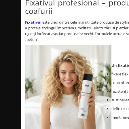
Fixativul profesional – produ
Cap manechin par natural
coafurii
Trepiede cap manechin
Foarfece de tuns
Fixativul
este unul dintre cele mai utilizate produse de stylin
a proteja stylingul împotriva umidității, electrizării și pierd
Foarfece de filat
rigid și încărcat asociat produselor vechi. Formulele actuale s
„beton”.
Un fixativ
fixare fle
control an
rezistență
susținerea
definirea 
menținere