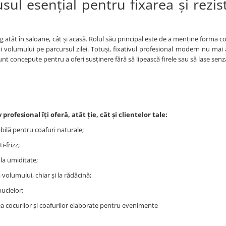
sul esențial pentru fixarea și rezis
g atât în saloane, cât și acasă. Rolul său principal este de a menține forma coa
erii volumului pe parcursul zilei. Totuși, fixativul profesional modern nu mai 
unt concepute pentru a oferi susținere fără să lipească firele sau să lase senz
 profesional îți oferă, atât ție, cât și clientelor tale:
xibilă pentru coafuri naturale;
ti-frizz;
 la umiditate;
 volumului, chiar și la rădăcină;
buclelor;
a cocurilor și coafurilor elaborate pentru evenimente