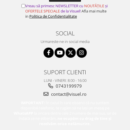
Vreau să primesc NEWSLETTER cu
NOUTĂȚILE
și
OFERTELE SPECIALE
de la Visuel!
Afla mai multe
in
Politica de Confidentialitate
SOCIAL
Urmareste-ne in social media
SUPORT CLIENTI
LUNI - VINERI: 8:00 - 16:00
0743199979
contact@visuel.ro
IMPORTANT:
În cazul în care observi că nu suntem
disponibili telefonic, te rugăm să ne lași un mesaj pe
WhatsAPP
la oricare dintre cele 2 numere de mai sus, iar de
îndată ce ne eliberăm,
ne ocupăm cu drag de tine și
rezolvăm orice nelămurire.