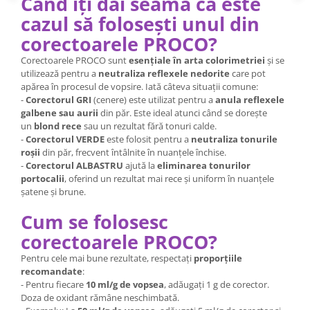
Când îți dai seama că este
cazul să folosești unul din
corectoarele PROCO?
Corectoarele PROCO sunt
esențiale în arta colorimetriei
și se
utilizează pentru a
neutraliza reflexele nedorite
care pot
apărea în procesul de vopsire. Iată câteva situații comune:
-
Corectorul GRI
(cenere) este utilizat pentru a
anula reflexele
galbene sau aurii
din păr. Este ideal atunci când se dorește
un
blond rece
sau un rezultat fără tonuri calde.
-
Corectorul VERDE
este folosit pentru a
neutraliza tonurile
roșii
din păr, frecvent întâlnite în nuanțele închise.
-
Corectorul ALBASTRU
ajută la
eliminarea tonurilor
portocalii
, oferind un rezultat mai rece și uniform în nuanțele
șatene și brune.
Cum se folosesc
corectoarele PROCO?
Pentru cele mai bune rezultate, respectați
proporțiile
recomandate
:
- Pentru fiecare
10 ml/g de vopsea
, adăugați 1 g de corector.
Doza de oxidant rămâne neschimbată.