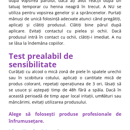
după vopsirea părului, dacă ați avut reacții după un
tatuaj temporar cu henna neagră în trecut. A NU se
utiliza pentru vopsirea genelor și a sprâncenelor. Purtați
mănuși de unică folosință adecvate atunci când pregătiți,
aplicați și clătiți produsul. Clătiți bine părul după
aplicare. Evitați contactul cu pielea și ochii. Dacă
produsul intră în contact cu ochii, clătiți-i imediat. A nu
se lăsa la îndemâna copiilor.
Test prealabil de
sensibilitate
Curățați cu alcool o mică zonă de piele în spatele urechii
sau în scobitura cotului, aplicați o cantitate mică de
produs colorant, repetați operațiunea de 3 ori, lăsați să
se usuce și aștepați timp de 48h fără a spăla. Dacă în
această perioadă de timp apar local iritații, umﬂături sau
mâncărimi, evitați utilizarea produsului.
Alege să folosești produse profesionale de
înfrumusețare.