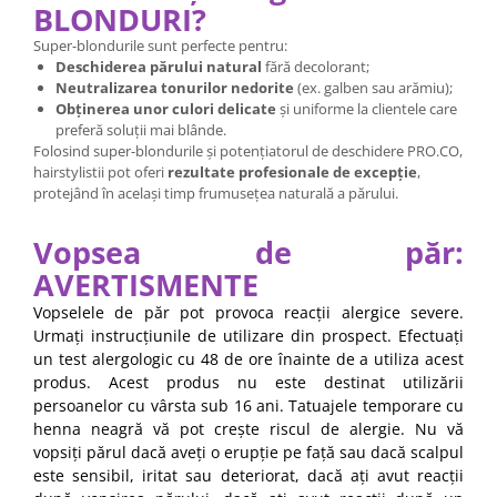
BLONDURI?
Super-blondurile sunt perfecte pentru:
Deschiderea părului natural
fără decolorant;
Neutralizarea tonurilor nedorite
(ex. galben sau arămiu);
Obținerea unor culori delicate
și uniforme la clientele care
preferă soluții mai blânde.
Folosind super-blondurile și potențiatorul de deschidere PRO.CO,
hairstylistii pot oferi
rezultate profesionale de excepție
,
protejând în același timp frumusețea naturală a părului.
Vopsea de păr:
AVERTISMENTE
Vopselele de păr pot provoca reacții alergice severe.
Urmați instrucțiunile de utilizare din prospect. Efectuați
un test alergologic cu 48 de ore înainte de a utiliza acest
produs. Acest produs nu este destinat utilizării
persoanelor cu vârsta sub 16 ani. Tatuajele temporare cu
henna neagră vă pot crește riscul de alergie. Nu vă
vopsiți părul dacă aveți o erupție pe față sau dacă scalpul
este sensibil, iritat sau deteriorat, dacă ați avut reacții