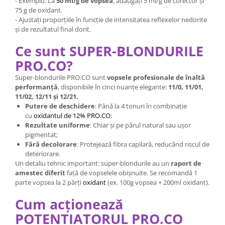
- Exemplu: La
50 ml/g de vopsea
, adăugați 5 ml/g de corector și
75 g de oxidant.
- Ajustați proporțiile în funcție de intensitatea reflexelor nedorite
și de rezultatul final dorit.
Ce sunt SUPER-BLONDURILE
PRO.CO?
Super-blondurile PRO.CO sunt
vopsele profesionale de înaltă
performanță
, disponibile în cinci nuanțe elegante:
11/0, 11/01,
11/02, 12/11 și 12/21.
Putere de deschidere
: Până la 4 tonuri în combinație
cu
oxidantul de 12% PRO.CO
;
Rezultate uniforme
: Chiar și pe părul natural sau ușor
pigmentat;
Fără decolorare
: Protejează fibra capilară, reducând riscul de
deteriorare.
Un detaliu tehnic important: super-blondurile au un
raport de
amestec diferit
față de vopselele obișnuite. Se recomandă 1
parte vopsea la 2 părți
oxidant
(ex. 100g vopsea + 200ml oxidant).
Cum acționează
POTENȚIATORUL PRO.CO