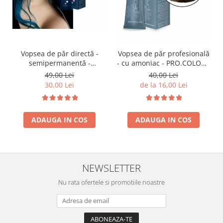
Vopsea de păr directă -
Vopsea de păr profesională
semipermanentă -
- cu amoniac - PRO.COLOR -
CREATIVITY - PROCO - 100
PROCO - 100 ml - 4/0
49,00 Lei
40,00 Lei
ml - ALBASTRU
CASTANIU NATURAL
30,00 Lei
de la 16,00 Lei
ADAUGA IN COS
ADAUGA IN COS
NEWSLETTER
Nu rata ofertele si promotiile noastre