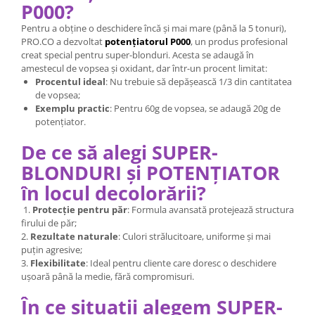
P000?
Pentru a obține o deschidere încă și mai mare (până la 5 tonuri),
PRO.CO a dezvoltat
potențiatorul P000
, un produs profesional
creat special pentru super-blonduri. Acesta se adaugă în
amestecul de vopsea și oxidant, dar într-un procent limitat:
Procentul ideal
: Nu trebuie să depășească 1/3 din cantitatea
de vopsea;
Exemplu practic
: Pentru 60g de vopsea, se adaugă 20g de
potențiator.
De ce să alegi SUPER-
BLONDURI și POTENȚIATOR
în locul decolorării?
1.
Protecție pentru păr
: Formula avansată protejează structura
firului de păr;
2.
Rezultate naturale
: Culori strălucitoare, uniforme și mai
puțin agresive;
3.
Flexibilitate
: Ideal pentru cliente care doresc o deschidere
ușoară până la medie, fără compromisuri.
În ce situații alegem SUPER-