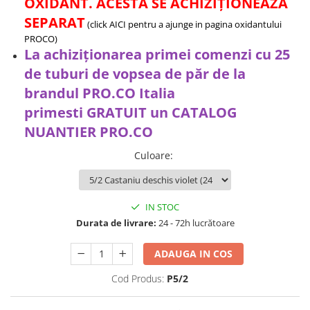
OXIDANT. ACESTA SE ACHIZIȚIONEAZĂ
Bijuterii par
SEPARAT
(click AICI pentru a ajunge in pagina oxidantului
Cleme de par
PROCO)
Agrafe de par
La achiziționarea primei comenzi cu 25
Clipsuri de par
de tuburi de vopsea de păr de la
Pulverizatoare
brandul PRO.CO Italia
Elastice de par
primesti
GRATUIT
un CATALOG
Permanent par
NUANTIER PRO.CO
Pelerine de tuns profesionale
Culoare
:
Pudre fixare par
Cordelute de par
Burete pentru coc
IN STOC
Bandane | turbane
Durata de livrare:
24 - 72h lucrătoare
Suporturi ustensile
Echipament lucru salon
ADAUGA IN COS
Accesorii curatare perii si piepteni
Cod Produs:
P5/2
Extensii par natural
Accesorii extensii par