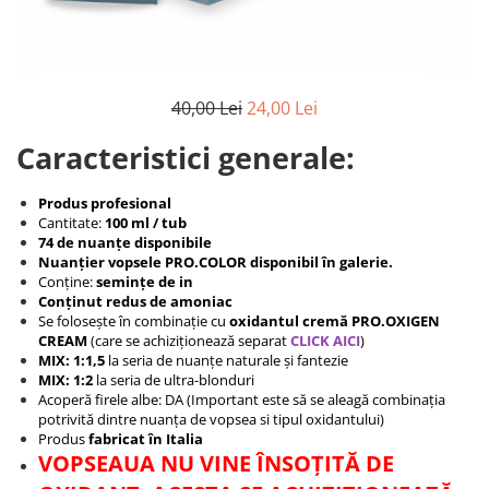
Produse cosmetice vopsit
Splendor
Produse gene si sprancene
Storcatoare tuburi vopsea
Mobilier barber
Termix
Boluri pentru vopsit parul
Kit laminare gene si sprancene
Aparatura coafor
Thuya
40,00 Lei
24,00 Lei
Ondulatoare de par
Upgrade
Aparate de sterilizat
Caracteristici generale:
XPS
Placa de creponat parul
profesionala
Produs profesional
Cantitate:
100 ml / tub
Placi de indreptat parul
74 de nuanțe disponibile
Uscatoare de par | feonuri
Nuanțier vopsele PRO.COLOR disponibil în galerie.
Conține:
semințe de in
Difuzor pentru uscator de par |
Conținut redus de amoniac
feon
Se folosește în combinație cu
oxidantul cremă PRO.OXIGEN
Accesorii coafor
CREAM
(care se achiziționează separat
CLICK AICI
)
MIX: 1:1,5
la seria de nuanțe naturale și fantezie
Oglinzi
MIX: 1:2
la seria de ultra-blonduri
Piepteni
Acoperă firele albe: DA (Important este să se aleagă combinația
potrivită dintre nuanța de vopsea si tipul oxidantului)
Bigudiuri
Produs
fabricat în Italia
Ace de par
VOPSEAUA NU VINE ÎNSOȚITĂ DE
Perii de par