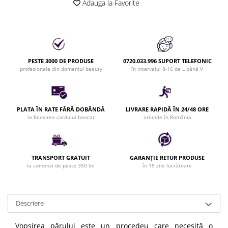
Adauga la Favorite
Cap manechin par natural
Trepiede cap manechin
Foarfece de tuns
Foarfece de filat
PESTE 3000 DE PRODUSE
0720.033.996 SUPORT TELEFONIC
profesionale din domeniul beauty
în intervalul 8-16 de L până V
PLATA ÎN RATE FĂRĂ DOBÂNDĂ
LIVRARE RAPIDĂ ÎN 24/48 ORE
la folosirea cardului bancar
oriunde în România
TRANSPORT GRATUIT
GARANȚIE RETUR PRODUSE
la comenzi de peste 350 lei
în 15 zile lucrătoare
Descriere
Vopsirea părului este un procedeu care necesită o