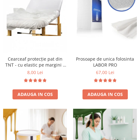
Bijuterii par
Cleme de par
Agrafe de par
Clipsuri de par
Pulverizatoare
Elastice de par
Permanent par
Cearceaf protecție pat din
Prosoape de unica folosinta
Pelerine de tuns profesionale
TNT - cu elastic pe margini –
LABOR PRO
80X180cm
Pudre fixare par
8,00 Lei
67,00 Lei
Cordelute de par
Burete pentru coc
ADAUGA IN COS
ADAUGA IN COS
Bandane | turbane
Suporturi ustensile
Echipament lucru salon
Accesorii curatare perii si piepteni
Extensii par natural
Accesorii extensii par