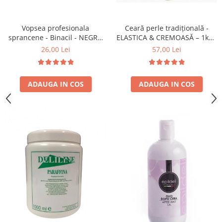
Vopsea profesionala
Ceară perle tradițională -
sprancene - Binacil - NEGRU
ELASTICA & CREMOASĂ – 1kg -
ALABASTRUI
EPIDELI - Emmeci Cosmetici -
26,00 Lei
57,00 Lei
CIOCOLATA ALBA
ADAUGA IN COS
ADAUGA IN COS