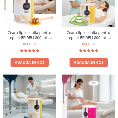
Cap manechin par natural
Trepiede cap manechin
Foarfece de tuns
Foarfece de filat
Ceara liposolibila pentru
Ceara liposolibila pentru
epilat EPIDELI 800 ml -
epilat EPIDELI 800 ml -
Emmeci Cosmetici - GALBENA
Emmeci Cosmetici - VERDE
38,00 Lei
38,00 Lei
ADAUGA IN COS
ADAUGA IN COS