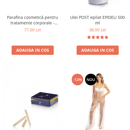
Ulei POST epilat EPIDELI 500
Parafina cosmetică pentru
ml
tratamente corporale -
DELILINE - 1L
38,00 Lei
77,00 Lei
ADAUGA IN COS
ADAUGA IN COS
-12%
NOU