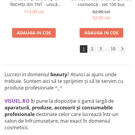
ÎNCHIȘI din TNT - unică
cosmetică - set 100 buc
folosință - set 10 buc
113,00 Lei
62,00 Lei
52,00 Lei
ADAUGA IN COS
ADAUGA IN COS
1
2
3
10
...
Lucrezi in domeniul
beauty
? Atunci ai ajuns unde
trebuie. Suntem aici să te sprijinim și să te servim cu
produse profesionale ^_^
VISUEL.RO
îți pune la dispoziție o gamă largă de
aparatură, produse, accesorii și consumabile
profesionale
destinate celor care lucrează într-un
salon de înfrumusețare, mai exact în domeniul
cosmeticii.