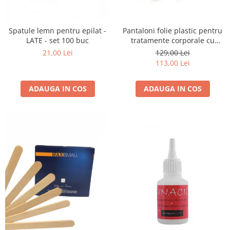
Spatule lemn pentru epilat -
Pantaloni folie plastic pentru
LATE - set 100 buc
tratamente corporale cu
elastic - set 25 buc.
21,00 Lei
129,00 Lei
113,00 Lei
ADAUGA IN COS
ADAUGA IN COS