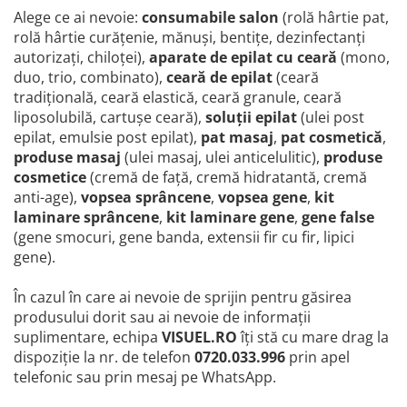
Alege ce ai nevoie:
consumabile salon
(rolă hârtie pat,
rolă hârtie curățenie, mănuși, bentițe, dezinfectanți
autorizați, chiloței),
aparate de epilat cu ceară
(mono,
duo, trio, combinato),
ceară de epilat
(ceară
tradițională, ceară elastică, ceară granule, ceară
liposolubilă, cartușe ceară),
soluții epilat
(ulei post
epilat, emulsie post epilat),
pat masaj
,
pat cosmetică
,
produse masaj
(ulei masaj, ulei anticelulitic),
produse
cosmetice
(cremă de față, cremă hidratantă, cremă
anti-age),
vopsea sprâncene
,
vopsea gene
,
kit
laminare sprâncene
,
kit laminare gene
,
gene false
(gene smocuri, gene banda, extensii fir cu fir, lipici
gene).
În cazul în care ai nevoie de sprijin pentru găsirea
produsului dorit sau ai nevoie de informații
suplimentare, echipa
VISUEL.RO
îți stă cu mare drag la
dispoziție la nr. de telefon
0720.033.996
prin apel
telefonic sau prin mesaj pe WhatsApp.