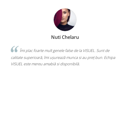
Nuti Chelaru
Îmi plac foarte mult genele false de la VISUEL. Sunt de
calitate superioară, îmi ușurează munca si au preț bun. Echipa
VISUEL este mereu amabiă si disponibilă.