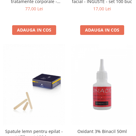
facial - ÎNGUSTE - set 100 buc
tratamente corporale -
DELILINE - 1L
17,00 Lei
77,00 Lei
ADAUGA IN COS
ADAUGA IN COS
Spatule lemn pentru epilat -
Oxidant 3% Binacil 50ml