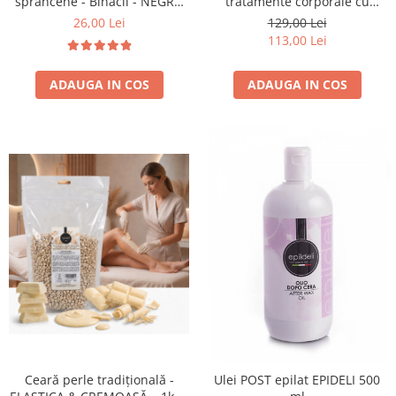
sprancene - Binacil - NEGRU
tratamente corporale cu
ALABASTRUI
elastic - set 25 buc.
26,00 Lei
129,00 Lei
113,00 Lei
ADAUGA IN COS
ADAUGA IN COS
Ceară perle tradițională -
Ulei POST epilat EPIDELI 500