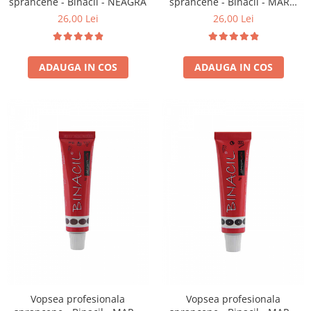
sprancene - Binacil - NEAGRĂ
sprancene - Binacil - MARO
DESCHIS
26,00 Lei
26,00 Lei
ADAUGA IN COS
ADAUGA IN COS
Vopsea profesionala
Vopsea profesionala