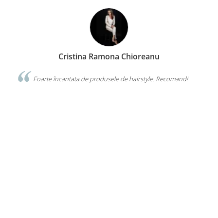
Nuti Chelaru
Îmi plac foarte mult genele false de la VISUEL. Sunt de
calitate superioară, îmi ușurează munca si au preț bun. Echipa
VISUEL este mereu amabiă si disponibilă.