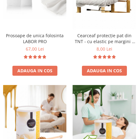
Bijuterii par
Cleme de par
Agrafe de par
Clipsuri de par
Prosoape de unica folosinta
Cearceaf protecție pat din
Pulverizatoare
LABOR PRO
TNT - cu elastic pe margini –
Elastice de par
80X180cm
67,00 Lei
8,00 Lei
Permanent par
Pelerine de tuns profesionale
Pudre fixare par
ADAUGA IN COS
ADAUGA IN COS
Cordelute de par
Burete pentru coc
Bandane | turbane
Suporturi ustensile
Echipament lucru salon
Accesorii curatare perii si piepteni
Extensii par natural
Accesorii extensii par