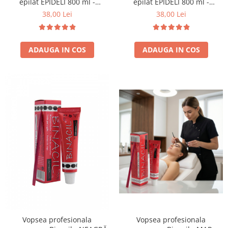
epilat EPIDELI 800 ml -
epilat EPIDELI 800 ml -
Emmeci Cosmetici - ALBASTRA
Emmeci Cosmetici - ROZ
38,00 Lei
38,00 Lei
ADAUGA IN COS
ADAUGA IN COS
Vopsea profesionala
Vopsea profesionala