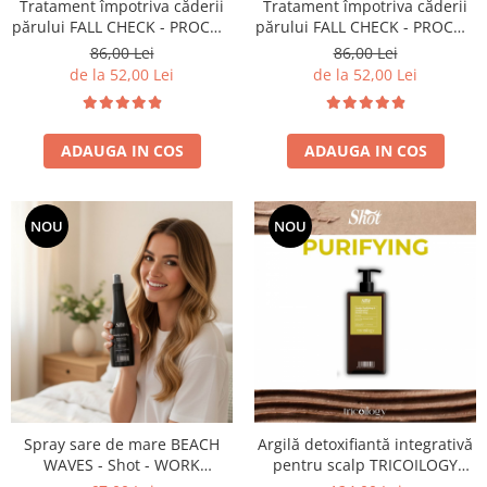
Produse cosmetice vopsit
Tratament împotriva căderii
Tratament împotriva căderii
Splendor
părului FALL CHECK - PROCO -
părului FALL CHECK - PROCO -
Produse gene si sprancene
Storcatoare tuburi vopsea
Mobilier barber
set 3 fiole
set 12 fiole
Termix
86,00 Lei
86,00 Lei
Boluri pentru vopsit parul
Kit laminare gene si sprancene
de la 52,00 Lei
de la 52,00 Lei
Aparatura coafor
Thuya
Ondulatoare de par
Upgrade
Aparate de sterilizat
ADAUGA IN COS
ADAUGA IN COS
XPS
Placa de creponat parul
profesionala
Placi de indreptat parul
NOU
NOU
Uscatoare de par | feonuri
Difuzor pentru uscator de par |
feon
Accesorii coafor
Oglinzi
Piepteni
Bigudiuri
Spray sare de mare BEACH
Argilă detoxifiantă integrativă
Ace de par
WAVES - Shot - WORK
pentru scalp TRICOILOGY
Perii de par
ACTIVITY - 150 ml
SCALP PURIFYING – Shot – 200