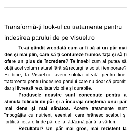
Transformă-ți look-ul cu tratamente pentru 
indesirea parului de pe Visuel.ro
Te-ai gândit vreodată cum ar fi să ai un păr mai 
des și mai plin, care să-ți contureze frumos fața și să-ți 
ofere un plus de încredere?
 Te întrebi cum ai putea să 
obții acel volum natural fără să recurgi la soluții temporare? 
Ei bine, la Visuel.ro, avem soluția ideală pentru tine: 
tratamente pentru indesirea parului care nu doar că promit, 
dar și livrează rezultate vizibile și durabile.
Produsele noastre sunt concepute pentru a 
stimula foliculii de păr și a încuraja creșterea unui păr 
mai dens și mai sănătos.
 Aceste tratamente sunt 
îmbogățite cu nutrienți esențiali care hrănesc scalpul și 
fortifică fiecare fir de păr de la rădăcină până la vârfuri. 
Rezultatul? Un păr mai gros, mai rezistent la 