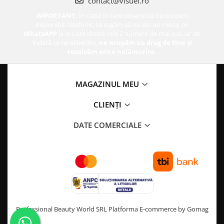
contact@visuel.ro
IMPORTANT:
În cazul în care observi că nu suntem
disponibili telefonic, te rugăm să ne lași un mesaj pe
WhatsAPP
la oricare dintre cele 2 numere de mai sus, iar de
îndată ce ne eliberăm,
ne ocupăm cu drag de tine și
rezolvăm orice nelămurire.
MAGAZINUL MEU
CLIENȚI
DATE COMERCIALE
Professional Beauty World SRL
Platforma E-commerce by Gomag