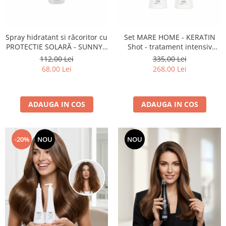
Spray hidratant si răcoritor cu
Set MARE HOME - KERATIN
PROTECTIE SOLARĂ - SUNNY -
Shot - tratament intensiv
PROCO - 250 ml
pentru părul distrus (șampon
112,00 Lei
335,00 Lei
950 ml + mască 950 ml)
68,00 Lei
268,00 Lei
ADAUGA IN COS
ADAUGA IN COS
-20%
NOU
NOU