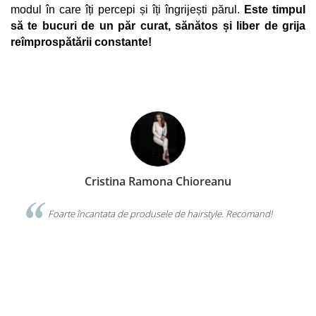
modul în care îți percepi și îți îngrijești părul. 
Este timpul 
să te bucuri de un păr curat, sănătos și liber de grija 
reîmprospătării constante!
Nuti Chelaru
d!
Îmi plac foarte mult genele false de la VISUEL. Sunt de
calitate superioară, îmi ușurează munca si au preț bun. Echipa
VISUEL este mereu amabiă si disponibilă.