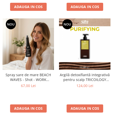
ADAUGA IN COS
ADAUGA IN COS
NOU
NOU
Spray sare de mare BEACH
Argilă detoxifiantă integrativă
WAVES - Shot - WORK
pentru scalp TRICOILOGY
ACTIVITY - 150 ml
SCALP PURIFYING – Shot – 200
67,00 Lei
124,00 Lei
ml - NEW EDITION
ADAUGA IN COS
ADAUGA IN COS