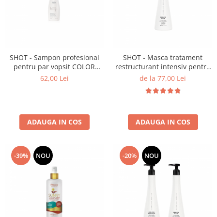
Cap manechin par natural
Trepiede cap manechin
Foarfece de tuns
Foarfece de filat
SHOT - Sampon profesional
SHOT - Masca tratament
pentru par vopsit COLOR
restructurant intensiv pentru
CARE - 250 ml
par KERATIN - 950 ml
62,00 Lei
de la 77,00 Lei
ADAUGA IN COS
ADAUGA IN COS
-39%
NOU
-20%
NOU