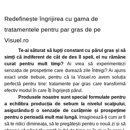
Redefinește îngrijirea cu gama de 
tratamentele pentru par gras de pe 
Visuel.ro
Te-ai săturat să lupți constant cu părul gras și să 
simți că indiferent de cât de des îl speli, el nu rămâne 
curat pentru mult timp?
 Ai vrea să experimentezi 
senzația de prospețime care durează zile întregi? Ai ajuns 
exact unde trebuie, pentru că la Visuel.ro avem soluția 
perfectă pentru tine: tratamente par gras care transformă 
efectiv modul în care îți îngrijești părul.
Produsele noastre sunt special formulate pentru 
a echilibra producția de sebum la nivelul scalpului, 
asigurându-ți o senzație de curățenie și prospețime 
pentru o perioadă mult mai lungă. 
Imaginează-ți cum ar fi 
să te ridici dimineața, să te pregătești pentru o nouă zi și să 