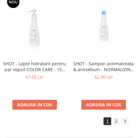
NOU
SHOT - Lapte hidratant pentru
SHOT - Sampon antimatreata
par vopsit COLOR CARE - 150
& antisebum - NORMALIZING
ml
- 250 ml
67,00 Lei
62,00 Lei
ADAUGA IN COS
ADAUGA IN COS
1
2