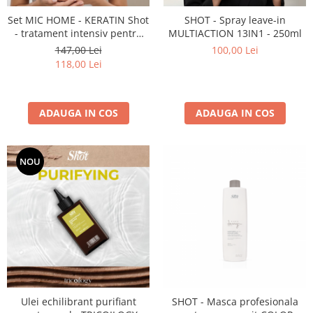
Set MIC HOME - KERATIN Shot
SHOT - Spray leave-in
- tratament intensiv pentru
MULTIACTION 13IN1 - 250ml
părul distrus (șampon 250 ml
147,00 Lei
100,00 Lei
+ mască 250 ml)
118,00 Lei
ADAUGA IN COS
ADAUGA IN COS
NOU
Ulei echilibrant purifiant
SHOT - Masca profesionala