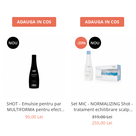
ADAUGA IN COS
ADAUGA IN COS
NOU
-20%
NOU
SHOT - Emulsie pentru par
Set MIC - NORMALIZING Shot -
MULTIFORMA pentru efect
tratament echilibrare scalp,
LINS sau CRET 250 ml
impotriva matretii sau a
95,00 Lei
319,00 Lei
scalpului gras (șampon 250ml
255,00 Lei
+ 10 fiole tratament)