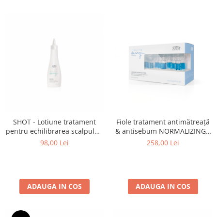
SHOT - Lotiune tratament
Fiole tratament antimătreață
pentru echilibrarea scalpului,
& antisebum NORMALIZING -
impotriva matretii sau a
Shot - set 10 fiole x 10 ml
98,00 Lei
258,00 Lei
scalpului gras NORMALIZING
150 ml
ADAUGA IN COS
ADAUGA IN COS