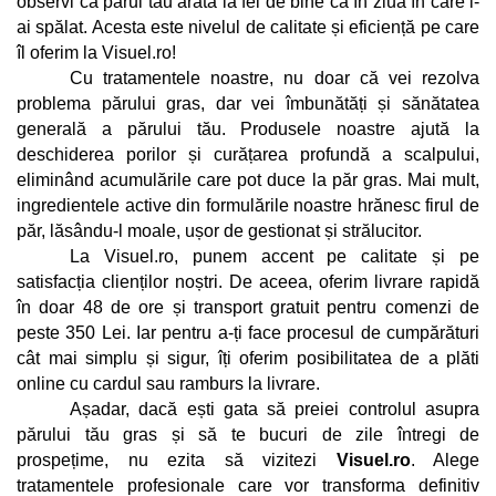
observi că părul tău arată la fel de bine ca în ziua în care l-
ai spălat. Acesta este nivelul de calitate și eficiență pe care 
îl oferim la Visuel.ro!
Cu tratamentele noastre, nu doar că vei rezolva 
problema părului gras, dar vei îmbunătăți și sănătatea 
generală a părului tău. Produsele noastre ajută la 
deschiderea porilor și curățarea profundă a scalpului, 
eliminând acumulările care pot duce la păr gras. Mai mult, 
ingredientele active din formulările noastre hrănesc firul de 
păr, lăsându-l moale, ușor de gestionat și strălucitor.
La Visuel.ro, punem accent pe calitate și pe 
satisfacția clienților noștri. De aceea, oferim livrare rapidă 
în doar 48 de ore și transport gratuit pentru comenzi de 
peste 350 Lei. Iar pentru a-ți face procesul de cumpărături 
cât mai simplu și sigur, îți oferim posibilitatea de a plăti 
online cu cardul sau ramburs la livrare.
Așadar, dacă ești gata să preiei controlul asupra 
părului tău gras și să te bucuri de zile întregi de 
prospețime, nu ezita să vizitezi 
Visuel.ro
. Alege 
tratamentele profesionale care vor transforma definitiv 