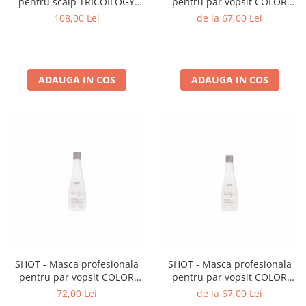
pentru scalp TRICOILOGY
pentru par vopsit COLOR
SCALP PURIFYING – Shot – 100
CARE - 1000 ml (1l)
108,00 Lei
de la 67,00 Lei
ml - NEW EDITION
ADAUGA IN COS
ADAUGA IN COS
SHOT - Masca profesionala
SHOT - Masca profesionala
pentru par vopsit COLOR
pentru par vopsit COLOR
CARE - EXTRA CONCENTRATA
CARE - 250 ml
72,00 Lei
de la 67,00 Lei
- 250 ml