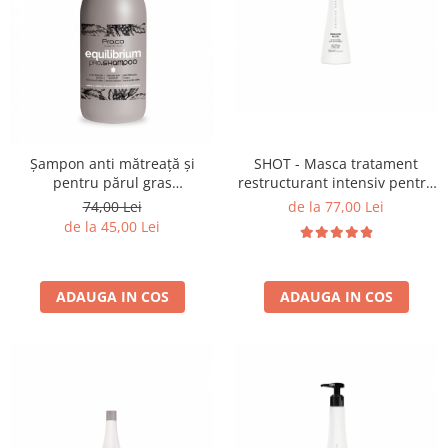
Bijuterii par
Cleme de par
Agrafe de par
Clipsuri de par
Pulverizatoare
Elastice de par
Șampon anti mătreață și
SHOT - Masca tratament
Permanent par
pentru părul gras
restructurant intensiv pentru
Pelerine de tuns profesionale
EQUILLIBRIUM - PROCO - 1L
par KERATIN - 250 ml
74,00 Lei
de la 77,00 Lei
Pudre fixare par
de la 45,00 Lei
Cordelute de par
Burete pentru coc
ADAUGA IN COS
ADAUGA IN COS
Bandane | turbane
Suporturi ustensile
Echipament lucru salon
Accesorii curatare perii si piepteni
Extensii par natural
Accesorii extensii par