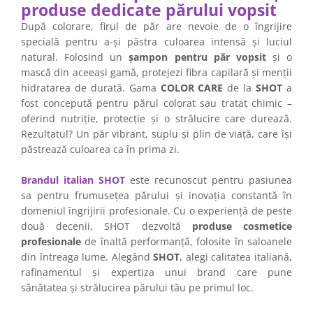
produse dedicate părului vopsit
După colorare, firul de păr are nevoie de o îngrijire
specială pentru a-și păstra culoarea intensă și luciul
natural. Folosind un
șampon pentru păr vopsit
și o
mască din aceeași gamă, protejezi fibra capilară și menții
hidratarea de durată. Gama
COLOR CARE
de la
SHOT
a
fost concepută pentru părul colorat sau tratat chimic –
oferind nutriție, protecție și o strălucire care durează.
Rezultatul? Un păr vibrant, suplu și plin de viață, care își
păstrează culoarea ca în prima zi.
Brandul italian SHOT
este recunoscut pentru pasiunea
sa pentru frumusețea părului și inovația constantă în
domeniul îngrijirii profesionale. Cu o experiență de peste
două decenii, SHOT dezvoltă
produse cosmetice
profesionale
de înaltă performanță, folosite în saloanele
din întreaga lume. Alegând
SHOT
, alegi calitatea italiană,
rafinamentul și expertiza unui brand care pune
sănătatea și strălucirea părului tău pe primul loc.