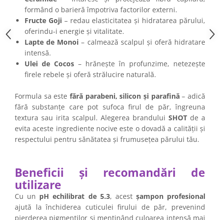
formând o barieră împotriva factorilor externi.
Fructe Goji
– redau elasticitatea și hidratarea părului,
oferindu-i energie și vitalitate.
Lapte de Monoi
– calmează scalpul și oferă hidratare
intensă.
Ulei de Cocos
– hrănește în profunzime, netezește
firele rebele și oferă strălucire naturală.
Formula sa este
fără parabeni, silicon și parafină
– adică
fără substanțe care pot sufoca firul de păr, îngreuna
textura sau irita scalpul. Alegerea brandului
SHOT
de a
evita aceste ingrediente nocive este o dovadă a calității și
respectului pentru sănătatea și frumusețea părului tău.
Beneficii și recomandări de
utilizare
Cu un
pH echilibrat de 5.3
, acest
șampon profesional
ajută la închiderea cuticulei firului de păr, prevenind
pierderea pigmenților și menținând culoarea intensă mai