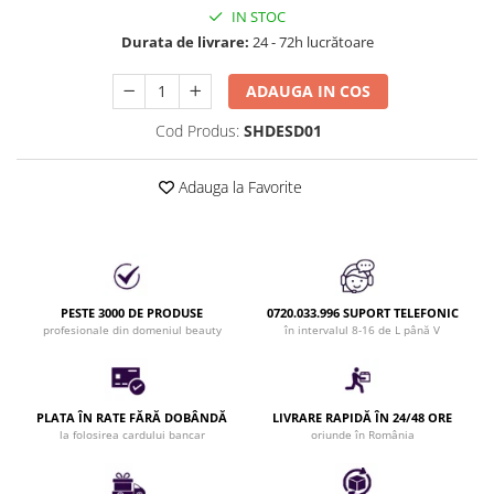
IN STOC
Bijuterii par
Durata de livrare:
24 - 72h lucrătoare
Cleme de par
Agrafe de par
ADAUGA IN COS
Clipsuri de par
Cod Produs:
SHDESD01
Pulverizatoare
Elastice de par
Adauga la Favorite
Permanent par
Pelerine de tuns profesionale
Pudre fixare par
Cordelute de par
Burete pentru coc
PESTE 3000 DE PRODUSE
0720.033.996 SUPORT TELEFONIC
profesionale din domeniul beauty
în intervalul 8-16 de L până V
Bandane | turbane
Suporturi ustensile
Echipament lucru salon
PLATA ÎN RATE FĂRĂ DOBÂNDĂ
LIVRARE RAPIDĂ ÎN 24/48 ORE
Accesorii curatare perii si piepteni
la folosirea cardului bancar
oriunde în România
Extensii par natural
Accesorii extensii par