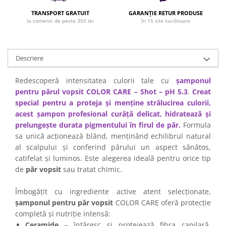
Cap manechin par natural
TRANSPORT GRATUIT
GARANȚIE RETUR PRODUSE
la comenzi de peste 350 lei
în 15 zile lucrătoare
Trepiede cap manechin
Foarfece de tuns
Foarfece de filat
Descriere
Redescoperă intensitatea culorii tale cu
șamponul
pentru părul vopsit COLOR CARE – Shot – pH 5.3
.
Creat
special pentru a proteja și menține strălucirea culorii,
acest șampon profesional curăță delicat, hidratează și
prelungește durata pigmentului în firul de păr.
Formula
sa unică acționează blând, menținând echilibrul natural
al scalpului și conferind părului un aspect sănătos,
catifelat și luminos. Este alegerea ideală pentru orice tip
de
păr vopsit
sau tratat chimic.
Îmbogățit cu ingrediente active atent selecționate,
șamponul pentru păr vopsit
COLOR CARE oferă protecție
completă și nutriție intensă:
Ceramide
– întăresc și protejează fibra capilară,