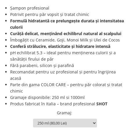
Produse cosmetice vopsit
Splendor
Produse gene si sprancene
Storcatoare tuburi vopsea
Mobilier barber
Șampon profesional
Termix
Potrivit pentru păr vopsit și tratat chimic
Boluri pentru vopsit parul
Kit laminare gene si sprancene
Formulă hidratantă ce prelungește durata și intensitatea
Aparatura coafor
Thuya
culorii
Ondulatoare de par
Upgrade
Curăță delicat, menținând echilibrul natural al scalpului
Aparate de sterilizat
Îmbogățit cu Ceramide, Goji, Monoi Milk și Ulei de Cocos
XPS
Conferă strălucire, elasticitate și hidratare intensă
Placa de creponat parul
profesionala
pH echilibrat 5.3 – ideal pentru menținerea culorii și a
sănătății firului de păr
Placi de indreptat parul
Fără parabeni, silicon și parafină
Uscatoare de par | feonuri
Recomandat pentru uz profesional și pentru îngrijirea
Difuzor pentru uscator de par |
acasă
feon
Parte din gama COLOR CARE – pentru păr colorat și tratat
Accesorii coafor
chimic
Gramaje disponibile: 250 ml si 1000ml
Oglinzi
Produs fabricat în Italia – brand profesional
SHOT
Piepteni
Bigudiuri
Gramaj
:
Ace de par
Perii de par