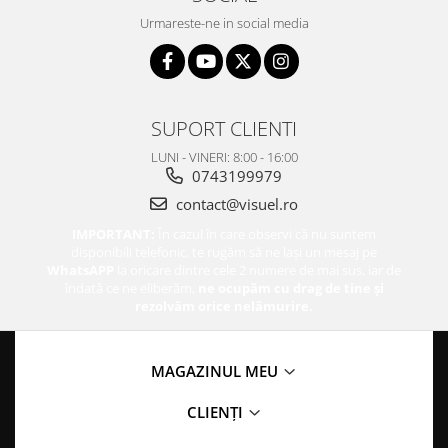
Urmareste-ne in social media
SUPORT CLIENTI
LUNI - VINERI: 8:00 - 16:00
0743199979
contact@visuel.ro
IMPORTANT:
În cazul în care observi că nu suntem
disponibili telefonic, te rugăm să ne lași un mesaj pe
WhatsAPP
la oricare dintre cele 2 numere de mai sus, iar de
îndată ce ne eliberăm,
ne ocupăm cu drag de tine și
rezolvăm orice nelămurire.
MAGAZINUL MEU
CLIENȚI