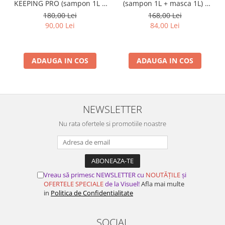
KEEPING PRO (sampon 1L +
(sampon 1L + masca 1L) -
masca 1L) - PRO.CO
PRO.CO
180,00 Lei
168,00 Lei
90,00 Lei
84,00 Lei
ADAUGA IN COS
ADAUGA IN COS
NEWSLETTER
Nu rata ofertele si promotiile noastre
Vreau să primesc NEWSLETTER cu
NOUTĂȚILE
și
OFERTELE SPECIALE
de la Visuel!
Afla mai multe
in
Politica de Confidentialitate
SOCIAL