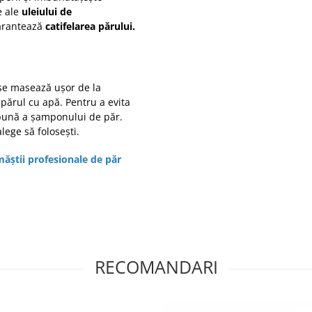
e ale
uleiului de
garantează
catifelarea părului.
se masează ușor de la
e părul cu apă.
Pentru a evita
 bună a șamponului de păr.
lege să folosești.
ăștii profesionale de păr
RECOMANDARI