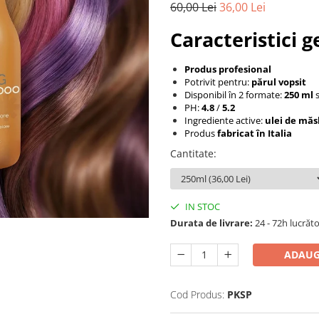
60,00 Lei
36,00 Lei
Caracteristici g
Produs profesional
Potrivit pentru:
părul vopsit
Disponibil în 2 formate:
250 ml
PH:
4.8
/
5.2
Ingrediente active:
ulei de măs
Produs
fabricat în Italia
Cantitate
:
IN STOC
Durata de livrare:
24 - 72h lucrăt
ADAUG
Cod Produs:
PKSP