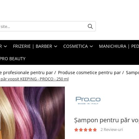
R
FRIZERIE | BARBER
COSMETICA
MANICHIURA | PED
PRO BEAUTY
e profesionale pentru par /
Produse cosmetice pentru par /
Sampo
păr vopsit KEEPING - PROCO - 250 ml
Șampon pentru păr vo
2 Review-uri