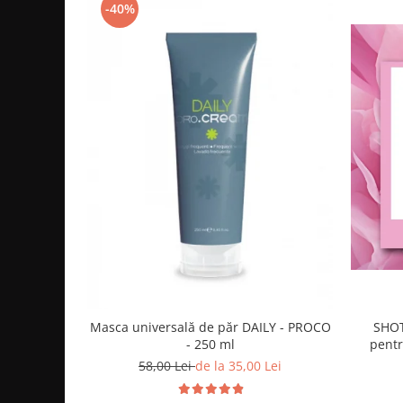
-40%
Cap manechin par natural
Trepiede cap manechin
Foarfece de tuns
Foarfece de filat
SHOT 
Masca universală de păr DAILY - PROCO
pentr
- 250 ml
58,00 Lei
de la 35,00 Lei