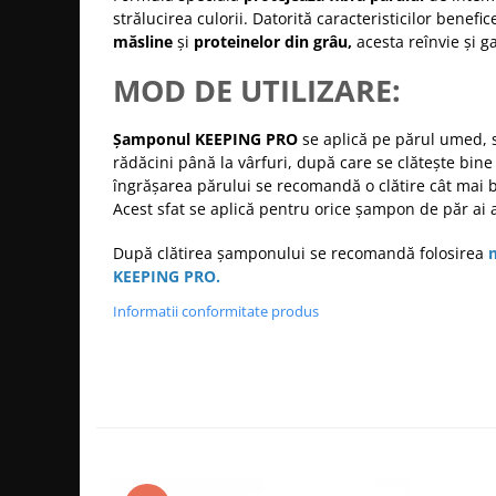
strălucirea culorii.
Datorită caracteristicilor benefic
Bijuterii par
măsline
și
proteinelor din grâu,
acesta reînvie și 
Cleme de par
Agrafe de par
MOD DE UTILIZARE:
Clipsuri de par
Pulverizatoare
Șamponul KEEPING PRO
se aplică
pe părul umed, 
rădăcini până la vârfuri, după care se clătește bin
Elastice de par
îngrășarea părului se recomandă o clătire cât mai
Permanent par
Acest sfat se aplică pentru orice șampon de păr ai a
Pelerine de tuns profesionale
Pudre fixare par
După clătirea șamponului se recomandă folosirea
m
KEEPING PRO
.
Cordelute de par
Burete pentru coc
Informatii conformitate produs
Bandane | turbane
Suporturi ustensile
Echipament lucru salon
Accesorii curatare perii si piepteni
Extensii par natural
Accesorii extensii par