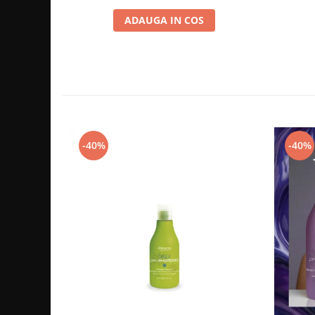
ADAUGA IN COS
-40%
-40%