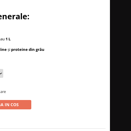
enerale:
sau
1 L
line
și
proteine din grâu
oare
A IN COS