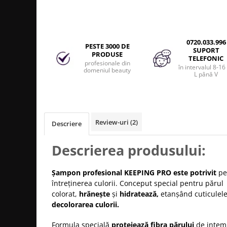
Produse cosmetice vopsit
Splendor
Produse gene si sprancene
Storcatoare tuburi vopsea
Mobilier barber
Termix
Boluri pentru vopsit parul
Kit laminare gene si sprancene
Aparatura coafor
Thuya
0720.033.996
PESTE 3000 DE
SUPORT
PRODUSE
Ondulatoare de par
Upgrade
TELEFONIC
profesionale din
în intervalul 8-16
Aparate de sterilizat
domeniul beauty
XPS
L până V
Placa de creponat parul
profesionala
Placi de indreptat parul
Uscatoare de par | feonuri
Review-uri
(2)
Descriere
Difuzor pentru uscator de par |
feon
Descrierea produsului:
Accesorii coafor
Oglinzi
Șampon profesional KEEPING PRO
este potrivit
pe
întreținerea culorii.
Conceput special pentru părul
Piepteni
colorat,
hrănește
și
hidratează,
etanșând cuticulel
Bigudiuri
decolorarea culorii.
Ace de par
Perii de par
Formula specială
protejează fibra părului
de intemp