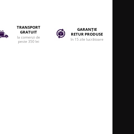
TRANSPORT
GARANȚIE
GRATUIT
RETUR PRODUSE
la comenzi de
în 15 zile lucrătoare
peste 350 lei