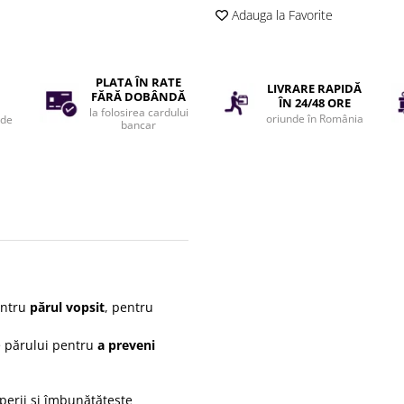
Adauga la Favorite
PLATA ÎN RATE
LIVRARE RAPIDĂ
FĂRĂ DOBÂNDĂ
ÎN 24/48 ORE
la folosirea cardului
oriunde în România
 de
bancar
ntru
părul vopsit
, pentru
e părului pentru
a preveni
erii și îmbunătățește