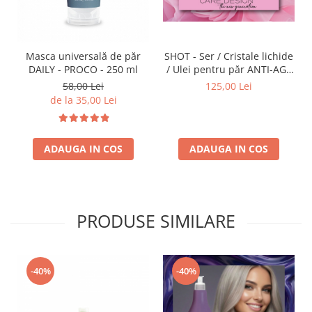
SHOT - Ser / Cristale lichide
Masca universală de păr
/ Ulei pentru păr ANTI-AGE
DAILY - PROCO - 250 ml
(roz) - 100 ml
125,00 Lei
58,00 Lei
de la 35,00 Lei
ADAUGA IN COS
ADAUGA IN COS
PRODUSE SIMILARE
-40%
-40%