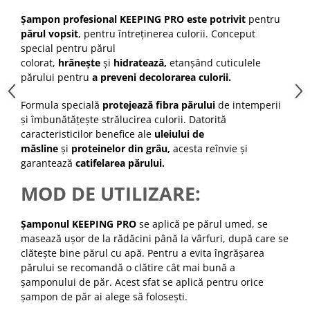
Cap manechin par natural
Șampon profesional KEEPING PRO
este potrivit
pentru
Trepiede cap manechin
părul vopsit
, pentru întreținerea culorii.
Conceput
special pentru părul
Foarfece de tuns
colorat,
hrănește
și
hidratează,
etanșând cuticulele
Foarfece de filat
părului pentru
a preveni decolorarea culorii.
Formula specială
protejează fibra părului
de intemperii
și îmbunătățește strălucirea culorii.
Datorită
caracteristicilor benefice ale
uleiului de
măsline
și
proteinelor din grâu,
acesta reînvie și
garantează
catifelarea părului.
MOD DE UTILIZARE:
Șamponul KEEPING PRO
se aplică
pe părul umed, se
masează ușor de la rădăcini până la vârfuri, după care se
clătește bine părul cu apă.
Pentru a evita îngrășarea
părului se recomandă o clătire cât mai bună a
șamponului de păr. Acest sfat se aplică pentru orice
șampon de păr ai alege să folosești.