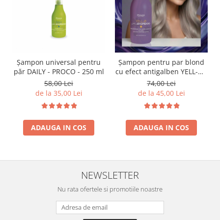
Șampon universal pentru
Șampon pentru par blond
păr DAILY - PROCO - 250 ml
cu efect antigalben YELL-O -
PROCO - 1 L
58,00 Lei
74,00 Lei
de la 35,00 Lei
de la 45,00 Lei
ADAUGA IN COS
ADAUGA IN COS
NEWSLETTER
Nu rata ofertele si promotiile noastre