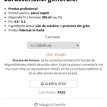
Produse cosmetice vopsit
Splendor
Produse gene si sprancene
Storcatoare tuburi vopsea
Mobilier barber
Produs profesional
Termix
Boluri pentru vopsit parul
Potrivit pentru:
părul vopsit
Kit laminare gene si sprancene
Disponibil în 2 formate:
250 ml
sau
1 L
Aparatura coafor
Thuya
PH:
4.8
/
5.2
Ingrediente active:
ulei de măsline
și
proteine din grâu
Ondulatoare de par
Upgrade
Produs
fabricat în Italia
Aparate de sterilizat
XPS
Cantitate
:
Placa de creponat parul
profesionala
Placi de indreptat parul
STOC EPUIZAT
Uscatoare de par | feonuri
Durata de livrare:
Se va comunica termenul în funcție de
Difuzor pentru uscator de par |
disponibilitatea oferită de producător. După ce plasezi comanda în cel
feon
mai scurt timp un reprezentant VISUEL.RO te va contacta telefonic și
Accesorii coafor
îți va oferi durata de livrare exactă.
Oglinzi
ALERTA STOC
Piepteni
Cod Produs:
PKS5
Bigudiuri
Ace de par
Adauga la Favorite
Perii de par