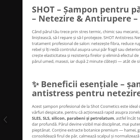
Bijuterii par
SHOT – Șampon pentru p
Cleme de par
– Netezire & Antirupere –
Agrafe de par
Clipsuri de par
Când părul tău trece prin stres termic, chimic sau mecanic
liniștească, să-l repare și să-l protejeze. SHOT Antistress 
Pulverizatoare
tratament profesional de salon: netezește fibra, reduce rup
Elastice de par
rebel și îți redă controlul asupra unui păr fragil sau deter
Permanent par
crește elasticitatea și rezistența firelor și elimină efectul de 
părul umed, masezi, iar după 2 minute clătești — atât de si
Pelerine de tuns profesionale
Pudre fixare par
Cordelute de par
✨ Beneficii esențiale – ș
Burete pentru coc
antistress pentru netezir
Bandane | turbane
Suporturi ustensile
Acest șampon profesional de la Shot Cosmetics este ideal da
Echipament lucru salon
vârfuri despicate, pentru că acționează rapid asupra zonel
SLES, SLS, silicon, parabeni și petrolatum
, astfel încât 
Accesorii curatare perii si piepteni
dar profundă. Părul devine vizibil mai disciplinat, mai pute
Extensii par natural
pieptănat. Conține extracte botanice premium — hamei, gă
consolidează firul de păr, calmează scalpul și normalizează f
Accesorii extensii par