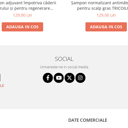
n adjuvant împotriva căderii
Șampon normalizant antimătr
rului și pentru regenerare
pentru scalp gras TRICOI
OGY ERGOVIT – Shot – 500 ml -
NORMALIZING – Shot – 500 m
129,00 Lei
129,00 Lei
NEW EDITION
EDITION
ADAUGA IN COS
ADAUGA IN COS
SOCIAL
Urmareste-ne in social media
LE
DATE COMERCIALE