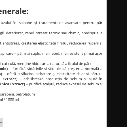
enerale:
 uzului în saloane și tratamentelor avansate pentru păr
gil, deteriorat, rebel, stresat termic sau chimic, predispus la
 antistress, creșterea elasticității firului, reducerea ruperii și
aplicare – păr mai suplu, mai neted, mai rezistent și mai ușor
și cuticulă, menține hidratarea naturală a firului de păr)
olo)
– fortifică rădăcinile și stimulează creșterea normală a
a)
– oferă strălucire, hidratare și elasticitate chiar și părului
 Extract)
– echilibrează producția de sebum și ajută în
rnica Extract)
– purifică scalpul, reduce excesul de sebum și
, parabeni, petrolatum
l / 1000 ml