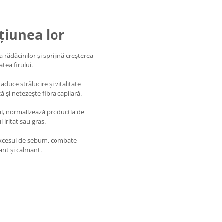
cțiunea lor
 rădăcinilor și sprijină creșterea
atea firului.
aduce strălucire și vitalitate
ză și netezește fibra capilară.
ul, normalizează producția de
 iritat sau gras.
excesul de sebum, combate
ant și calmant.