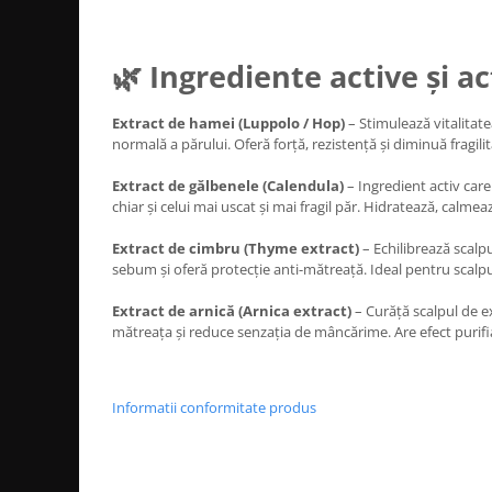
Cap manechin par natural
Trepiede cap manechin
🌿 Ingrediente active și a
Foarfece de tuns
Foarfece de filat
Extract de hamei (Luppolo / Hop)
– Stimulează vitalitatea
normală a părului. Oferă forță, rezistență și diminuă fragilit
Extract de gălbenele (Calendula)
– Ingredient activ care 
chiar și celui mai uscat și mai fragil păr. Hidratează, calmea
Extract de cimbru (Thyme extract)
– Echilibrează scalp
sebum și oferă protecție anti-mătreață. Ideal pentru scalpul
Extract de arnică (Arnica extract)
– Curăță scalpul de 
mătreața și reduce senzația de mâncărime. Are efect purifi
oferta-sampon-shot
Informatii conformitate produs