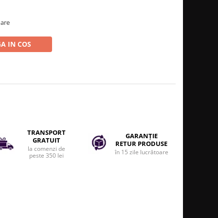
oare
A IN COS
TRANSPORT
GARANȚIE
GRATUIT
RETUR PRODUSE
la comenzi de
în 15 zile lucrătoare
peste 350 lei