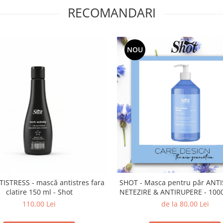
RECOMANDARI
NOU
TISTRESS - mască antistres fara
SHOT - Masca pentru păr ANTI
clatire 150 ml - Shot
NETEZIRE & ANTIRUPERE - 1000 
NEW EDITION
110,00 Lei
de la 80,00 Lei