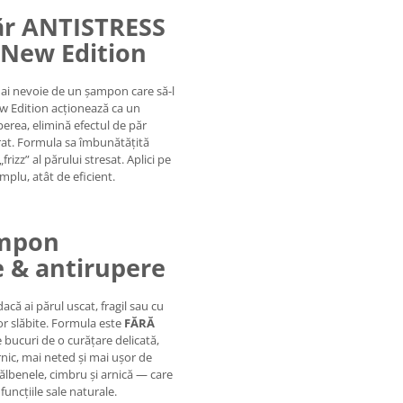
ăr ANTISTRESS
 New Edition
, ai nevoie de un șampon care să-l
New Edition acționează ca un
erea, elimină efectul de păr
iorat. Formula sa îmbunătățită
„frizz” al părului stresat. Aplici pe
mplu, atât de eficient.
ampon
e & antirupere
că ai părul uscat, fragil sau cu
or slăbite. Formula este
FĂRĂ
te bucuri de o curățare delicată,
rnic, mai neted și mai ușor de
lbenele, cimbru și arnică — care
uncțiile sale naturale.