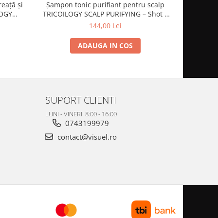
eață și
Șampon tonic purifiant pentru scalp
LOGY
TRICOILOGY SCALP PURIFYING – Shot –
l - NEW
500 ml - NEW EDITION
144,00 Lei
ADAUGA IN COS
SUPORT CLIENTI
LUNI - VINERI: 8:00 - 16:00
0743199979
contact@visuel.ro