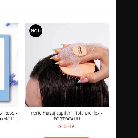
NOU
STRESS -
Perie masaj capilar Triple BioFlex -
Set 12
ml(1L) -
PORTOCALIU
26,00 Lei