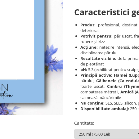
Caracteristici g
Produs:
profesional, destinat
deteriorat
Potrivit pentru:
păr uscat, fra
rupere și frizz
Acțiune:
netezire intensă, efect
disciplinarea părului
Rezultate vizibile:
de la prima 
de pieptănat
pH:
5.3 (echilibrat pentru scalp 
Principii active:
Hamei (Lupp
părului,
Gălbenele (Calendul
foarte uscat,
Cimbru (Thyme
combaterea mătreții,
Arnică (A
calmează mâncărimile
Nu conține:
SLS, SLES, silicon
Disponibilitate ambalaj:
250 m
Cantitate
: