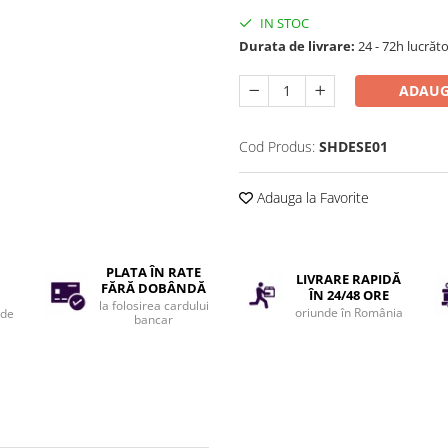
IN STOC
Durata de livrare:
24 - 72h lucrăt
ADAUG
Cod Produs:
SHDESE01
Adauga la Favorite
PLATA ÎN RATE
LIVRARE RAPIDĂ
FĂRĂ DOBÂNDĂ
ÎN 24/48 ORE
la folosirea cardului
oriunde în România
 de
bancar