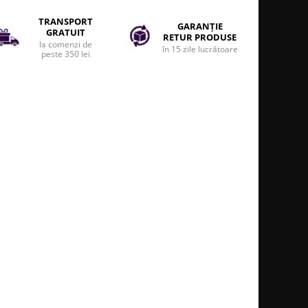
TRANSPORT
GARANȚIE
GRATUIT
RETUR PRODUSE
la comenzi de
în 15 zile lucrătoare
peste 350 lei