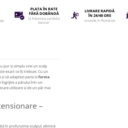
PLATA ÎN RATE
LIVRARE RAPIDĂ
FĂRĂ DOBÂNDĂ
ÎN 24/48 ORE
la folosirea cardului
oriunde în România
 de
bancar
au pur și simplu vrei un scalp
te exact ce îți trebuie. Cu un
 și să adaptezi peria la
forma
îngrijire a părului într-un
care utilizare și de un păr mai
etensionare –
răță în profunzime scalpul, elimină