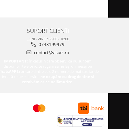
SUPORT CLIENTI
LUNI - VINERI: 8:00 - 16:00
0743199979
contact@visuel.ro
IMPORTANT:
În cazul în care observi că nu suntem
disponibili telefonic, te rugăm să ne lași un mesaj pe
hatsAPP
la oricare dintre cele 2 numere de mai sus, iar de
îndată ce ne eliberăm,
ne ocupăm cu drag de tine și
rezolvăm orice nelămurire.