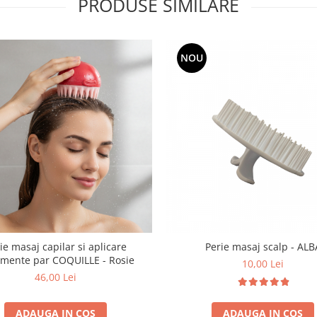
PRODUSE SIMILARE
NOU
ie masaj capilar si aplicare
Perie masaj scalp - ALB
amente par COQUILLE - Rosie
10,00 Lei
46,00 Lei
ADAUGA IN COS
ADAUGA IN COS