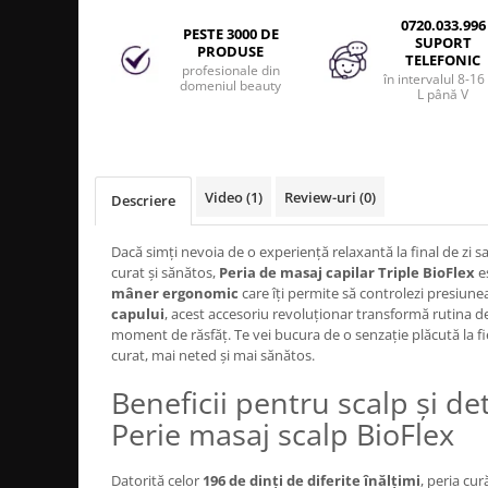
Produse cosmetice vopsit
Splendor
0720.033.996
Produse gene si sprancene
Storcatoare tuburi vopsea
Mobilier barber
PESTE 3000 DE
SUPORT
PRODUSE
Termix
Boluri pentru vopsit parul
TELEFONIC
Kit laminare gene si sprancene
profesionale din
în intervalul 8-16
Aparatura coafor
Thuya
domeniul beauty
L până V
Ondulatoare de par
Upgrade
Aparate de sterilizat
XPS
Placa de creponat parul
profesionala
Video
(1)
Review-uri
(0)
Descriere
Placi de indreptat parul
Dacă simți nevoia de o experiență relaxantă la final de zi s
Uscatoare de par | feonuri
curat și sănătos,
Peria de masaj capilar Triple BioFlex
es
Difuzor pentru uscator de par |
mâner ergonomic
care îți permite să controlezi presiunea
feon
capului
, acest accesoriu revoluționar transformă rutina de 
Accesorii coafor
moment de răsfăț. Te vei bucura de o senzație plăcută la fie
curat, mai neted și mai sănătos.
Oglinzi
Beneficii pentru scalp și d
Piepteni
Bigudiuri
Perie masaj scalp BioFlex
Ace de par
Perii de par
Datorită celor
196 de dinți de diferite înălțimi
, peria cu