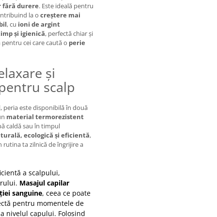
r fără durere
. Este ideală pentru
ontribuind la o
creștere mai
bil
, cu
ioni de argint
timp și igienică
, perfectă chiar și
tă pentru cei care caută o
perie
elaxare și
 pentru scalp
 peria este disponibilă în două
-un
material termorezistent
pă caldă sau în timpul
turală, ecologică și eficientă
,
în rutina ta zilnică de îngrijire a
cientă a scalpului,
rului.
Masajul capilar
ției sanguine
, ceea ce poate
fectă pentru momentele de
a nivelul capului. Folosind