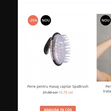
-25%
NOU
NOU
Perie pentru masaj capilar SpaBrush
Per
trat
21,00 Lei
15,75 Lei
ADAUGA IN COS