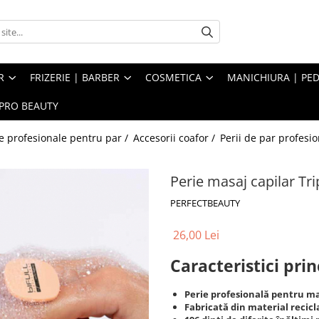
R
FRIZERIE | BARBER
COSMETICA
MANICHIURA | PED
PRO BEAUTY
e profesionale pentru par /
Accesorii coafor /
Perii de par profesi
Perie masaj capilar Tr
PERFECTBEAUTY
26,00 Lei
Caracteristici prin
Perie profesională pentru ma
Fabricată din material recicl