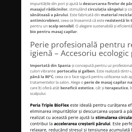
impuritățile din pori și ajută la
descurcarea firelor de pă
Bijuterii par
masajul rădăcinilor
, stimulând
circulația sângelui
și c
Cleme de par
sănătoasă a părului
. Este fabricată din
material recicla
antimicrobieni
, ceea ce înseamnă că este
rezistentă în 
Agrafe de par
pentru un
scalp sensibil
. O alegere sustenabilă și eficien
Clipsuri de par
bio pentru masaj capilar
.
Pulverizatoare
Perie profesională pentru r
Elastice de par
igienă – Accesoriu ecologic
Permanent par
Pelerine de tuns profesionale
Importată din Spania
și concepută pentru uz profesional,
Pudre fixare par
culori vibrante:
portocaliu și galben
. Este realizată dintr
Cordelute de par
până la 80°C
, ceea ce o face sigură pentru utilizarea sub a
Burete pentru coc
tratamentelor la salon. Alege o
perie de masaj capilar na
care îți oferă atât
beneficii estetice
, cât și
terapeutice
, 
Bandane | turbane
scalpului.
Suporturi ustensile
Echipament lucru salon
Peria Triple BioFlex
este ideală pentru curățarea efi
eliminarea impurităților și descurcarea ușoară a pă
Accesorii curatare perii si piepteni
realizat cu această perie ajută la
stimularea circula
Extensii par natural
contribui la
accelerarea creșterii părului
. Este per
Accesorii extensii par
relaxare, reducând stresul și tensiunea acumulată l