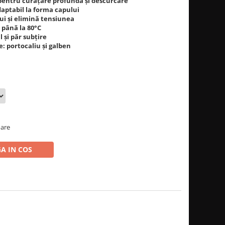
i pentru curățare profundă și descurcare
daptabil la forma capului
ui și elimină tensiunea
 până la 80°C
l și păr subțire
e: portocaliu și galben
oare
A IN COS