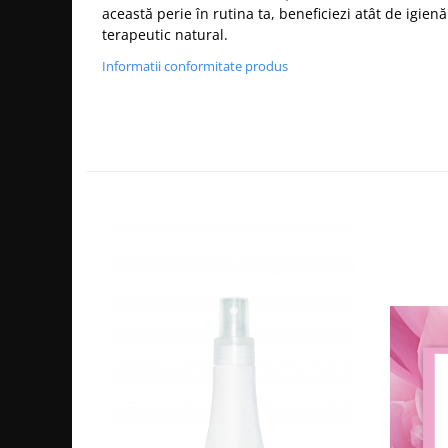
această perie în rutina ta, beneficiezi atât de igienă
Cap manechin par natural
terapeutic natural.
Trepiede cap manechin
Informatii conformitate produs
Foarfece de tuns
Foarfece de filat