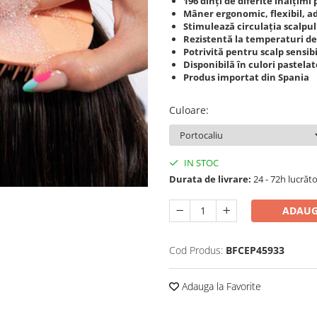
196 dinți de diferite înălțim
Mâner ergonomic, flexibil, a
Stimulează circulația scalpul
Rezistentă la temperaturi de
Potrivită pentru scalp sensibi
Disponibilă în culori pastelat
Produs importat din Spania
Culoare
:
IN STOC
Durata de livrare:
24 - 72h lucrăt
ADAUG
Cod Produs:
BFCEP45933
Adauga la Favorite