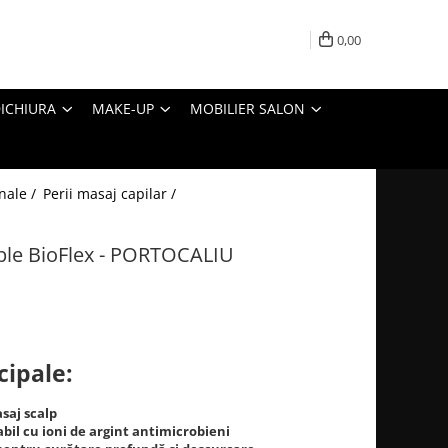
0,00
ICHIURA
MAKE-UP
MOBILIER SALON
onale /
Perii masaj capilar /
iple BioFlex - PORTOCALIU
cipale:
saj scalp
abil cu ioni de argint antimicrobieni