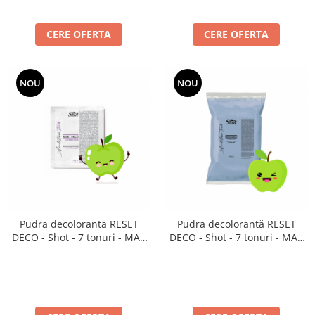
Cap manechin par natural
Trepiede cap manechin
CERE OFERTA
CERE OFERTA
Foarfece de tuns
Foarfece de filat
NOU
NOU
Pudra decolorantă RESET
Pudra decolorantă RESET
DECO - Shot - 7 tonuri - MAR
DECO - Shot - 7 tonuri - MAR
VERDE - plic 25g
VERDE - punga rezerva 500 g