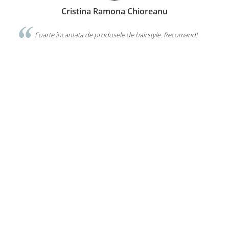
Cristina Ramona Chioreanu
da o
Foarte încantata de produsele de hairstyle. Recomand!
cal
VIS