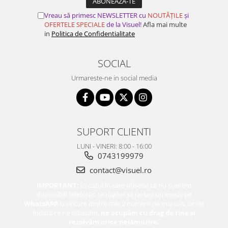
Vreau să primesc NEWSLETTER cu
NOUTĂȚILE
și
OFERTELE SPECIALE
de la Visuel!
Afla mai multe
in
Politica de Confidentialitate
SOCIAL
Urmareste-ne in social media
SUPORT CLIENTI
LUNI - VINERI: 8:00 - 16:00
0743199979
contact@visuel.ro
IMPORTANT:
În cazul în care observi că nu suntem
disponibili telefonic, te rugăm să ne lași un mesaj pe
WhatsAPP
la oricare dintre cele 2 numere de mai sus, iar de
îndată ce ne eliberăm,
ne ocupăm cu drag de tine și
rezolvăm orice nelămurire.