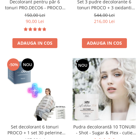
Produse cosmetice vopsit
Decolorant pentru păr 6
Set 3 pudre decolorante 6
Splendor
tonuri PRO.DECO6 - PROCO -
tonuri PROCO + 3 oxidanti
Produse gene si sprancene
Storcatoare tuburi vopsea
Mobilier barber
500g
GRATIS
Termix
150,00 Lei
544,00 Lei
Boluri pentru vopsit parul
Kit laminare gene si sprancene
90,00 Lei
216,00 Lei
Aparatura coafor
Thuya
Ondulatoare de par
Upgrade
Aparate de sterilizat
ADAUGA IN COS
ADAUGA IN COS
XPS
Placa de creponat parul
profesionala
Placi de indreptat parul
-50%
NOU
NOU
Uscatoare de par | feonuri
Difuzor pentru uscator de par |
feon
Accesorii coafor
Oglinzi
Piepteni
Bigudiuri
Pudra decolorantă 10 TONURI
Set decolorant 6 tonuri
Ace de par
- Shot - Sugar & Plex - cutie
PROCO + 1 set 30 pelerine
Perii de par
500g
PROCO