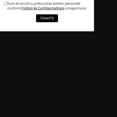
Sunt de acord cu prelucrarea datelor personale
conform
Politicii de Confidentialitate
a magazinului
TRIMITE