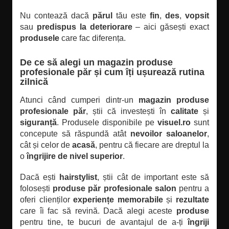
Nu contează dacă
părul
tău este
fin
,
des
,
vopsit
sau
predispus la deteriorare
– aici găsești exact
produsele
care fac diferența.
De ce să alegi un magazin produse
profesionale păr și cum îți ușurează rutina
zilnică
Atunci când cumperi dintr-un
magazin produse
profesionale păr
, știi că investești în
calitate
și
siguranță
. Produsele disponibile pe
visuel.ro
sunt
concepute să răspundă atât
nevoilor saloanelor
,
cât și celor de
acasă
, pentru că fiecare are dreptul la
o
îngrijire de nivel superior
.
Dacă ești
hairstylist
, știi cât de important este să
folosești
produse păr profesionale salon
pentru a
oferi clienților
experiențe memorabile
și
rezultate
care îi fac să revină. Dacă alegi aceste
produse
pentru tine, te bucuri de avantajul de a-ți
îngriji