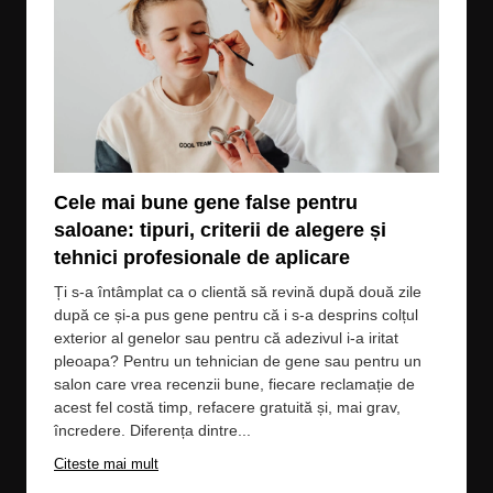
Cele mai bune gene false pentru
Cea
saloane: tipuri, criterii de alegere și
pro
tehnici profesionale de aplicare
Păru
că î
Ți s-a întâmplat ca o clientă să revină după două zile
mult
după ce și-a pus gene pentru că i s-a desprins colțul
un m
exterior al genelor sau pentru că adezivul i-a iritat
că î
pleoapa? Pentru un tehnician de gene sau pentru un
situ
salon care vrea recenzii bune, fiecare reclamație de
preo
acest fel costă timp, refacere gratuită și, mai grav,
încredere. Diferența dintre...
Cite
Citeste mai mult