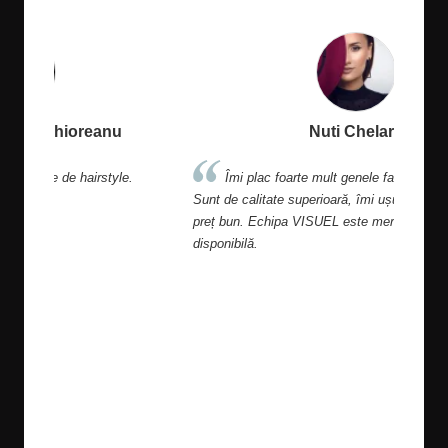
Nuti Chelaru
.
Îmi plac foarte mult genele false de la VISUEL.
Pro
Sunt de calitate superioară, îmi ușurează munca si au
preț bun. Echipa VISUEL este mereu amabiă si
disponibilă.