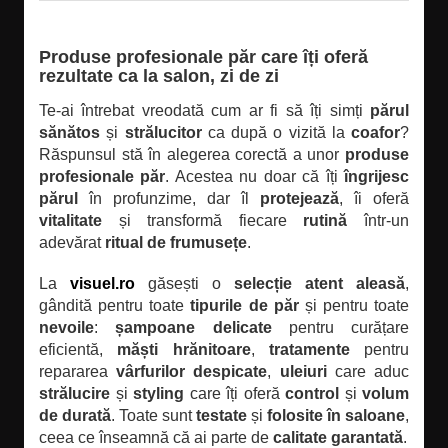
Produse profesionale păr care îți oferă
rezultate ca la salon, zi de zi
Te-ai întrebat vreodată cum ar fi să îți simți
părul
sănătos
și
strălucitor
ca după o vizită la
coafor
?
Răspunsul stă în alegerea corectă a unor
produse
profesionale păr
. Acestea nu doar că îți
îngrijesc
părul
în profunzime, dar îl
protejează
, îi oferă
vitalitate
și transformă fiecare
rutină
într-un
adevărat
ritual de frumusețe
.
La
visuel.ro
găsești o
selecție atent aleasă
,
gândită pentru toate
tipurile de păr
și pentru toate
nevoile
:
șampoane delicate
pentru curățare
eficientă,
măști hrănitoare
,
tratamente
pentru
repararea
vârfurilor despicate
,
uleiuri
care aduc
strălucire
și
styling
care îți oferă
control
și
volum
de durată
. Toate sunt
testate
și
folosite în saloane
,
ceea ce înseamnă că ai parte de
calitate garantată
.