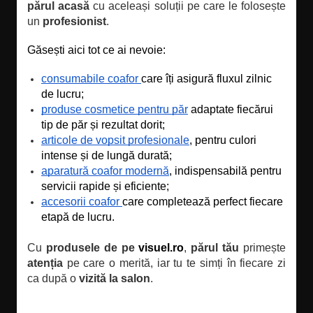
părul acasă
cu aceleași soluții pe care le folosește
un
profesionist
.
Găsești aici tot ce ai nevoie:
consumabile coafor 
care îți asigură fluxul zilnic 
de lucru;
produse cosmetice pentru păr
 adaptate fiecărui 
tip de păr și rezultat dorit;
articole de vopsit profesionale
, pentru culori 
intense și de lungă durată;
aparatură coafor modernă
, indispensabilă pentru 
servicii rapide și eficiente;
accesorii coafor 
care completează perfect fiecare 
etapă de lucru.
Cu
produsele de pe
visuel.ro
,
părul tău
primește
atenția
pe care o merită, iar tu te simți în fiecare zi
ca după o
vizită la salon
.