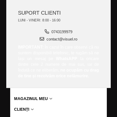
SUPORT CLIENTI
LUNI - VINERI: 8:00 - 16:00
0743199979
contact@visuel.ro
IMPORTANT:
În cazul în care observi că nu
suntem disponibili telefonic, te rugăm să ne
lași un mesaj pe
WhatsAPP
la oricare
dintre cele 2 numere de mai sus, iar de
îndată ce ne eliberăm,
ne ocupăm cu drag
de tine și rezolvăm orice nelămurire.
MAGAZINUL MEU
CLIENȚI