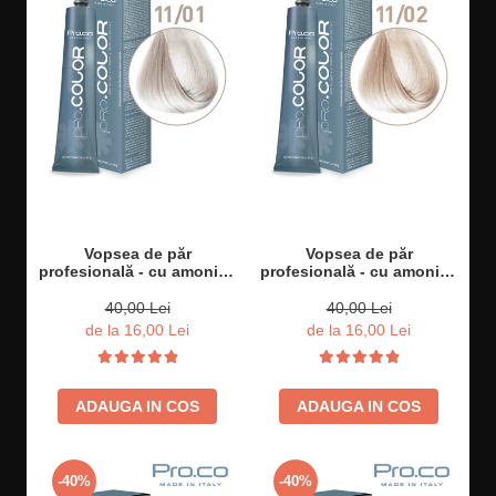
Vopsea de păr
Vopsea de păr
profesională - cu amoniac
profesională - cu amoniac
- PRO.COLOR - PROCO -
- PRO.COLOR - PROCO -
100 ml - 11/01 BLOND
100 ml - 11/02 BLOND
40,00 Lei
40,00 Lei
SUPER DESCHIS
SUPER DESCHIS PERLAT
de la 16,00 Lei
de la 16,00 Lei
NATURAL CENUSIU
ADAUGA IN COS
ADAUGA IN COS
-40%
-40%