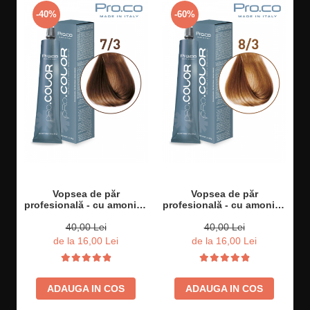
-40%
-60%
Vopsea de păr
Vopsea de păr
profesională - cu amoniac
profesională - cu amoniac
- PRO.COLOR - PROCO -
- PRO.COLOR - PROCO -
100 ml - 7/3 BLOND AURIU
100 ml - 8/3 BLOND
40,00 Lei
40,00 Lei
DESCHIS AURIU
de la 16,00 Lei
de la 16,00 Lei
ADAUGA IN COS
ADAUGA IN COS