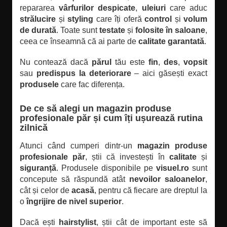
repararea
vârfurilor despicate
,
uleiuri
care aduc
strălucire
și
styling
care îți oferă
control
și
volum
de durată
. Toate sunt
testate
și
folosite în saloane
,
ceea ce înseamnă că ai parte de
calitate garantată
.
Nu contează dacă
părul
tău este
fin
,
des
,
vopsit
sau
predispus la deteriorare
– aici găsești exact
produsele
care fac diferența.
De ce să alegi un magazin produse
profesionale păr și cum îți ușurează rutina
zilnică
Atunci când cumperi dintr-un
magazin produse
profesionale păr
, știi că investești în
calitate
și
siguranță
. Produsele disponibile pe
visuel.ro
sunt
concepute să răspundă atât
nevoilor saloanelor
,
cât și celor de
acasă
, pentru că fiecare are dreptul la
o
îngrijire de nivel superior
.
Dacă ești
hairstylist
, știi cât de important este să