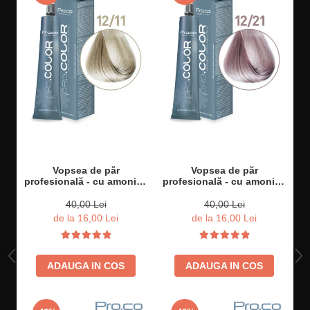
Vopsea de păr
Vopsea de păr
profesională - cu amoniac
profesională - cu amoniac
- PRO.COLOR - PROCO -
- PRO.COLOR - PROCO -
100 ml - 12/11 BLOND
100 ml - 12/21 BLOND
40,00 Lei
40,00 Lei
PLATINAT CENUSIU
PLATINAT IRISE CENUSIU
de la 16,00 Lei
de la 16,00 Lei
INTENS
ADAUGA IN COS
ADAUGA IN COS