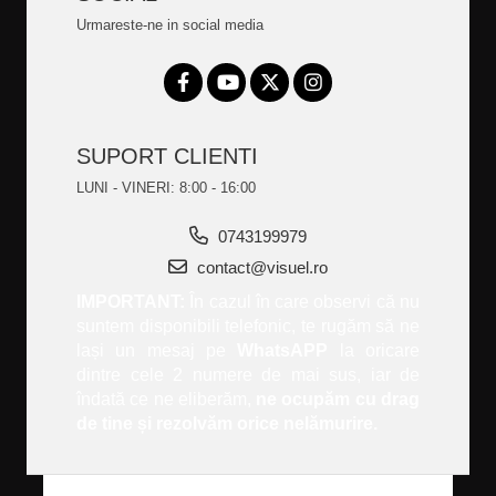
Urmareste-ne in social media
SUPORT CLIENTI
LUNI - VINERI: 8:00 - 16:00
0743199979
contact@visuel.ro
IMPORTANT:
În cazul în care observi că nu
suntem disponibili telefonic, te rugăm să ne
lași un mesaj pe
WhatsAPP
la oricare
dintre cele 2 numere de mai sus, iar de
îndată ce ne eliberăm,
ne ocupăm cu drag
de tine și rezolvăm orice nelămurire.