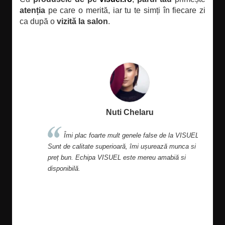
atenția
pe care o merită, iar tu te simți în fiecare zi
ca după o
vizită la salon
.
Nuti Chelaru
.
Îmi plac foarte mult genele false de la VISUEL.
Pro
Sunt de calitate superioară, îmi ușurează munca si au
preț bun. Echipa VISUEL este mereu amabiă si
disponibilă.