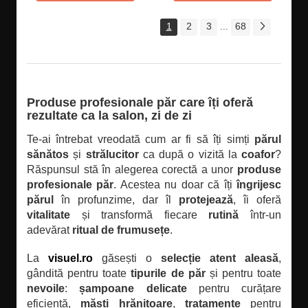
1
2
3
68
...
Produse profesionale păr care îți oferă
rezultate ca la salon, zi de zi
Te-ai întrebat vreodată cum ar fi să îți simți
părul
sănătos
și
strălucitor
ca după o vizită la
coafor
?
Răspunsul stă în alegerea corectă a unor
produse
profesionale păr
. Acestea nu doar că îți
îngrijesc
părul
în profunzime, dar îl
protejează
, îi oferă
vitalitate
și transformă fiecare
rutină
într-un
adevărat
ritual de frumusețe
.
La
visuel.ro
găsești o
selecție atent aleasă
,
gândită pentru toate
tipurile de păr
și pentru toate
nevoile
:
șampoane delicate
pentru curățare
eficientă,
măști hrănitoare
,
tratamente
pentru