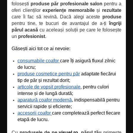
folosești
produse păr profesionale salon
pentru a
oferi clienților
experiențe memorabile
și
rezultate
care îi fac să revină. Dacă alegi aceste
produse
pentru tine, te bucuri de avantajul de a-ți
îngriji
părul acasă
cu aceleași soluții pe care le folosește
un
profesionist
.
Găsești aici tot ce ai nevoie:
consumabile coafor 
care îți asigură fluxul zilnic 
de lucru;
produse cosmetice pentru păr
 adaptate fiecărui 
tip de păr și rezultat dorit;
articole de vopsit profesionale
, pentru culori 
intense și de lungă durată;
aparatură coafor modernă
, indispensabilă pentru 
servicii rapide și eficiente;
accesorii coafor 
care completează perfect fiecare 
etapă de lucru.
Cu
produsele de pe
visuel.ro
,
părul tău
primește