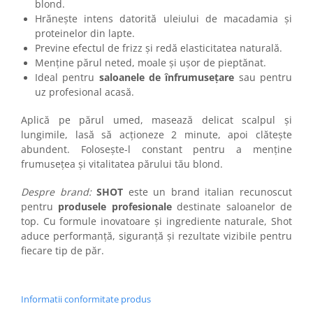
blond.
Hrănește intens datorită uleiului de macadamia și
proteinelor din lapte.
Previne efectul de frizz și redă elasticitatea naturală.
Menține părul neted, moale și ușor de pieptănat.
Ideal pentru
saloanele de înfrumusețare
sau pentru
uz profesional acasă.
Aplică pe părul umed, masează delicat scalpul și
lungimile, lasă să acționeze 2 minute, apoi clătește
abundent. Folosește-l constant pentru a menține
frumusețea și vitalitatea părului tău blond.
Despre brand:
SHOT
este un brand italian recunoscut
pentru
produsele profesionale
destinate saloanelor de
top. Cu formule inovatoare și ingrediente naturale, Shot
aduce performanță, siguranță și rezultate vizibile pentru
fiecare tip de păr.
oferta-sampon-shot
Informatii conformitate produs