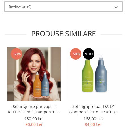
Review-uri
(0)
PRODUSE SIMILARE
-50%
-50%
NOU
Set ingrijire par vopsit
Set ingrijire par DAILY
KEEPING PRO (sampon 1L +
(sampon 1L + masca 1L) -
masca 1L) - PRO.CO
PRO.CO
180,00 Lei
168,00 Lei
90,00 Lei
84,00 Lei