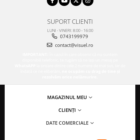
SUPORT CLIENTI
LUNI - VINERI: 8:00 - 16:00
0743199979
contact@visuel.ro
IMPORTANT:
În cazul în care observi că nu suntem
disponibili telefonic, te rugăm să ne lași un mesaj pe
WhatsAPP
la oricare dintre cele 2 numere de mai sus, iar de
îndată ce ne eliberăm,
ne ocupăm cu drag de tine și
rezolvăm orice nelămurire.
MAGAZINUL MEU
CLIENȚI
DATE COMERCIALE