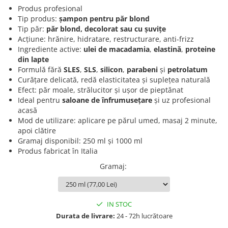
Produse cosmetice vopsit
Produs profesional
Splendor
Produse gene si sprancene
Storcatoare tuburi vopsea
Mobilier barber
Tip produs:
șampon pentru păr blond
Termix
Boluri pentru vopsit parul
Kit laminare gene si sprancene
Tip păr:
păr blond, decolorat sau cu șuvițe
Acțiune: hrănire, hidratare, restructurare, anti-frizz
Aparatura coafor
Thuya
Ingrediente active:
ulei de macadamia
,
elastină
,
proteine
Ondulatoare de par
Upgrade
din lapte
Aparate de sterilizat
Formulă fără
SLES
,
SLS
,
silicon
,
parabeni
și
petrolatum
XPS
Curățare delicată, redă elasticitatea și suplețea naturală
Placa de creponat parul
Efect: păr moale, strălucitor și ușor de pieptănat
profesionala
Ideal pentru
saloane de înfrumusețare
și uz profesional
Placi de indreptat parul
acasă
Uscatoare de par | feonuri
Mod de utilizare: aplicare pe părul umed, masaj 2 minute,
apoi clătire
Difuzor pentru uscator de par |
Gramaj disponibil: 250 ml și 1000 ml
feon
Produs fabricat în Italia
Accesorii coafor
Gramaj
:
Oglinzi
Piepteni
Bigudiuri
IN STOC
Ace de par
Durata de livrare:
24 - 72h lucrătoare
Perii de par