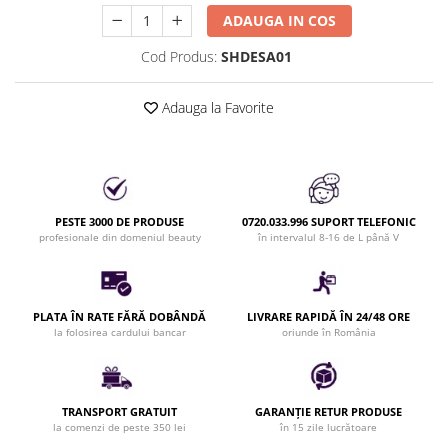
Bijuterii par
ADAUGA IN COS
Cleme de par
Cod Produs:
SHDESA01
Agrafe de par
Clipsuri de par
Adauga la Favorite
Pulverizatoare
Elastice de par
Permanent par
Pelerine de tuns profesionale
PESTE 3000 DE PRODUSE
0720.033.996 SUPORT TELEFONIC
Pudre fixare par
profesionale din domeniul beauty
în intervalul 8-16 de L până V
Cordelute de par
Burete pentru coc
Bandane | turbane
PLATA ÎN RATE FĂRĂ DOBÂNDĂ
LIVRARE RAPIDĂ ÎN 24/48 ORE
Suporturi ustensile
la folosirea cardului bancar
oriunde în România
Echipament lucru salon
Accesorii curatare perii si piepteni
Extensii par natural
TRANSPORT GRATUIT
GARANȚIE RETUR PRODUSE
la comenzi de peste 350 lei
în 15 zile lucrătoare
Accesorii extensii par