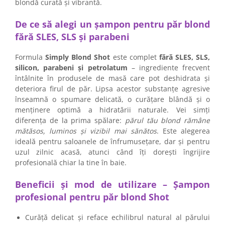
blondă curată și vibrantă.
De ce să alegi un șampon pentru păr blond
fără SLES, SLS și parabeni
Formula
Simply Blond Shot
este complet
fără SLES, SLS,
silicon, parabeni și petrolatum
– ingrediente frecvent
întâlnite în produsele de masă care pot deshidrata și
deteriora firul de păr. Lipsa acestor substanțe agresive
înseamnă o spumare delicată, o curățare blândă și o
menținere optimă a hidratării naturale. Vei simți
diferența de la prima spălare:
părul tău blond rămâne
mătăsos, luminos și vizibil mai sănătos
. Este alegerea
ideală pentru saloanele de înfrumusețare, dar și pentru
uzul zilnic acasă, atunci când îți dorești îngrijire
profesională chiar la tine în baie.
Beneficii și mod de utilizare – Șampon
profesional pentru păr blond Shot
Curăță delicat și reface echilibrul natural al părului