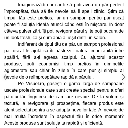
Cap manechin par natural
Imaginează-ți cum ar fi să poți avea un păr perfect 
împrospătat, fără să fie nevoie să îl speli zilnic. Știm că 
Trepiede cap manechin
timpul tău este prețios, iar un sampon pentru par uscat 
Foarfece de tuns
poate fi soluția ideală atunci când ești în mișcare. În doar 
Foarfece de filat
câteva pulverizări, îți poți revigora părul și te poți bucura de 
un look fresh, ca și cum abia ai ieșit dintr-un salon.
Indiferent de tipul tău de păr, un sampon profesional 
par uscat te ajută să îți păstrezi coafura impecabilă între 
spălări, fără a-ți agresa scalpul. Cu ajutorul acestor 
produse, poți economisi timp prețios în diminețile 
aglomerate sau chiar în zilele în care pur și simplu ai 
nevoie de o reîmprospătare rapidă a părului.
Pe Visuel.ro, găsești o gamă largă de sampoane 
uscate profesionale care sunt create special pentru a oferi 
părului tău îngrijirea de care are nevoie. De la volum și 
textură, la revigorare și prospețime, fiecare produs este 
atent selectat pentru a se adapta nevoilor tale. Ai nevoie de 
mai multă încredere în aspectul tău în orice moment? 
Aceste produse sunt soluția ta rapidă și eficientă.