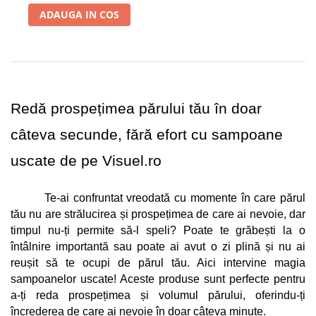
Bijuterii par
ADAUGA IN COS
Cleme de par
Agrafe de par
Clipsuri de par
Pulverizatoare
Elastice de par
Redă prospețimea părului tău în doar 
Permanent par
câteva secunde, fără efort cu sampoane 
Pelerine de tuns profesionale
uscate de pe Visuel.ro
Pudre fixare par
Cordelute de par
Burete pentru coc
Te-ai confruntat vreodată cu momente în care părul 
Bandane | turbane
tău nu are strălucirea și prospețimea de care ai nevoie, dar 
timpul nu-ți permite să-l speli? Poate te grăbești la o 
Suporturi ustensile
întâlnire importantă sau poate ai avut o zi plină și nu ai 
Echipament lucru salon
reușit să te ocupi de părul tău. Aici intervine magia 
Accesorii curatare perii si piepteni
sampoanelor uscate! Aceste produse sunt perfecte pentru 
Extensii par natural
a-ți reda prospețimea și volumul părului, oferindu-ți 
Accesorii extensii par
încrederea de care ai nevoie în doar câteva minute.