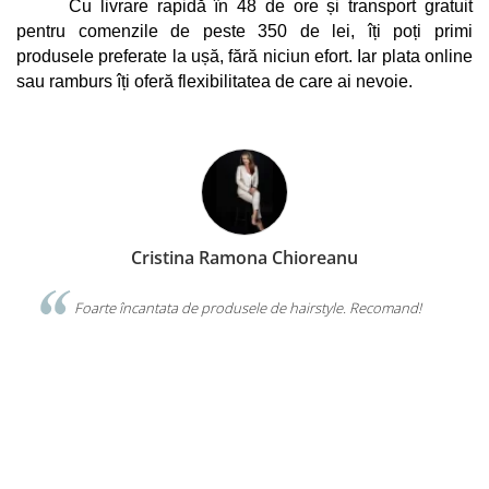
Cu livrare rapidă în 48 de ore și transport gratuit 
pentru comenzile de peste 350 de lei, îți poți primi 
produsele preferate la ușă, fără niciun efort. Iar plata online 
sau ramburs îți oferă flexibilitatea de care ai nevoie.
Cristina Ramona Chioreanu
da o
Foarte încantata de produsele de hairstyle. Recomand!
cal
VIS