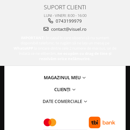
SUPORT CLIENTI
LUNI - VINERI: 8:00 - 16:00
0743199979
contact@visuel.ro
IMPORTANT:
În cazul în care observi că nu suntem
disponibili telefonic, te rugăm să ne lași un mesaj pe
WhatsAPP
la oricare dintre cele 2 numere de mai sus, iar de
îndată ce ne eliberăm,
ne ocupăm cu drag de tine și
rezolvăm orice nelămurire.
MAGAZINUL MEU
CLIENȚI
DATE COMERCIALE