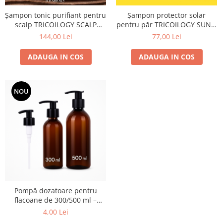
Produse cosmetice vopsit
Splendor
Produse gene si sprancene
Storcatoare tuburi vopsea
Mobilier barber
Șampon tonic purifiant pentru
Șampon protector solar
Termix
scalp TRICOILOGY SCALP
pentru păr TRICOILOGY SUN –
Boluri pentru vopsit parul
Kit laminare gene si sprancene
PURIFYING – Shot – 500 ml -
Shot – 200 ml
144,00 Lei
77,00 Lei
Aparatura coafor
Thuya
NEW EDITION
Ondulatoare de par
Upgrade
ADAUGA IN COS
ADAUGA IN COS
Aparate de sterilizat
XPS
Placa de creponat parul
profesionala
NOU
Placi de indreptat parul
Uscatoare de par | feonuri
Difuzor pentru uscator de par |
feon
Accesorii coafor
Oglinzi
Piepteni
Pompă dozatoare pentru
Bigudiuri
flacoane de 300/500 ml –
Ace de par
pentru șampon sau balsam
4,00 Lei
Perii de par