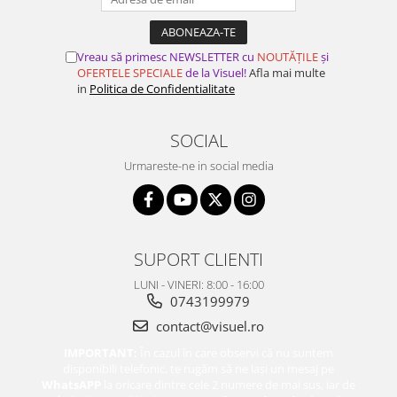
Vreau să primesc NEWSLETTER cu
NOUTĂȚILE
și
OFERTELE SPECIALE
de la Visuel!
Afla mai multe
in
Politica de Confidentialitate
SOCIAL
Urmareste-ne in social media
SUPORT CLIENTI
LUNI - VINERI: 8:00 - 16:00
0743199979
contact@visuel.ro
IMPORTANT:
În cazul în care observi că nu suntem
disponibili telefonic, te rugăm să ne lași un mesaj pe
WhatsAPP
la oricare dintre cele 2 numere de mai sus, iar de