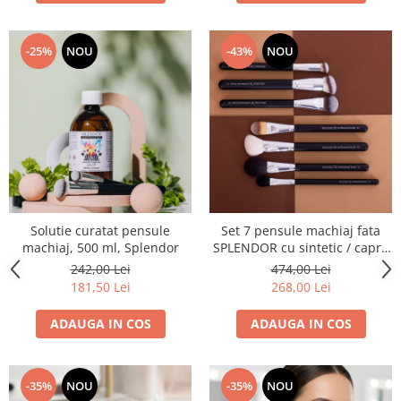
-25%
NOU
-43%
NOU
Solutie curatat pensule
Set 7 pensule machiaj fata
machiaj, 500 ml, Splendor
SPLENDOR cu sintetic / capra
+ borseta
242,00 Lei
474,00 Lei
181,50 Lei
268,00 Lei
ADAUGA IN COS
ADAUGA IN COS
-35%
NOU
-35%
NOU