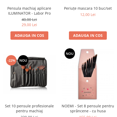
Cap manechin par natural
Pensula machiaj aplicare
Periuțe mascara 10 buc/set
Trepiede cap manechin
ILUMINATOR - Labor Pro
12,00 Lei
Foarfece de tuns
40,00 Lei
29,00 Lei
Foarfece de filat
ADAUGA IN COS
ADAUGA IN COS
NOU
-22%
NOU
Set 10 pensule profesionale
NOEMI - Set 8 pensule pentru
pentru machiaj
sprâncene - cu husa