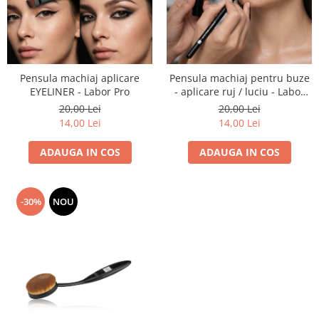
Pensula machiaj aplicare
Pensula machiaj pentru buze
EYELINER - Labor Pro
- aplicare ruj / luciu - Labor
Pro
20,00 Lei
20,00 Lei
14,00 Lei
14,00 Lei
ADAUGA IN COS
ADAUGA IN COS
-30%
NOU