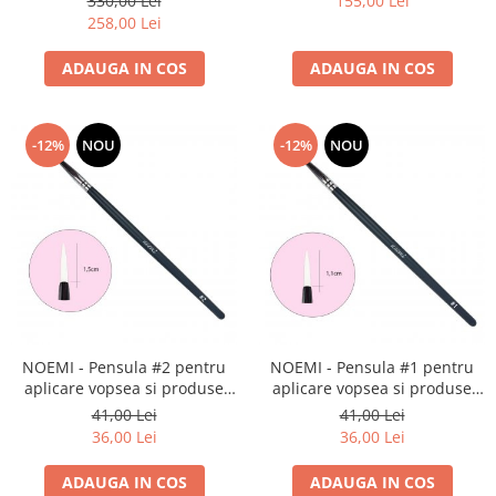
330,00 Lei
155,00 Lei
258,00 Lei
ADAUGA IN COS
ADAUGA IN COS
-12%
NOU
-12%
NOU
NOEMI - Pensula #2 pentru
NOEMI - Pensula #1 pentru
aplicare vopsea si produse
aplicare vopsea si produse
lifting
lifting
41,00 Lei
41,00 Lei
36,00 Lei
36,00 Lei
ADAUGA IN COS
ADAUGA IN COS