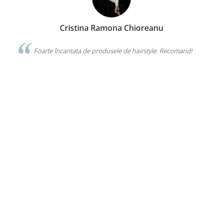
nu
Nuti Chelaru
e. Recomand!
Îmi plac foarte mult genele false de la VISUEL. Sunt de
calitate superioară, îmi ușurează munca si au preț bun. Ec
VISUEL este mereu amabiă si disponibilă.