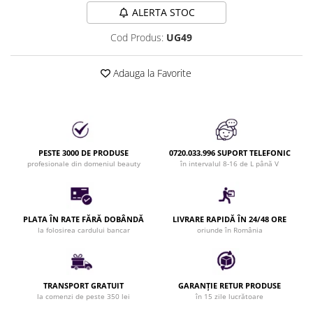
ALERTA STOC
Bijuterii par
Cleme de par
Cod Produs:
UG49
Agrafe de par
Clipsuri de par
Adauga la Favorite
Pulverizatoare
Elastice de par
Permanent par
Pelerine de tuns profesionale
PESTE 3000 DE PRODUSE
0720.033.996 SUPORT TELEFONIC
Pudre fixare par
profesionale din domeniul beauty
în intervalul 8-16 de L până V
Cordelute de par
Burete pentru coc
Bandane | turbane
PLATA ÎN RATE FĂRĂ DOBÂNDĂ
LIVRARE RAPIDĂ ÎN 24/48 ORE
Suporturi ustensile
la folosirea cardului bancar
oriunde în România
Echipament lucru salon
Accesorii curatare perii si piepteni
Extensii par natural
TRANSPORT GRATUIT
GARANȚIE RETUR PRODUSE
la comenzi de peste 350 lei
în 15 zile lucrătoare
Accesorii extensii par