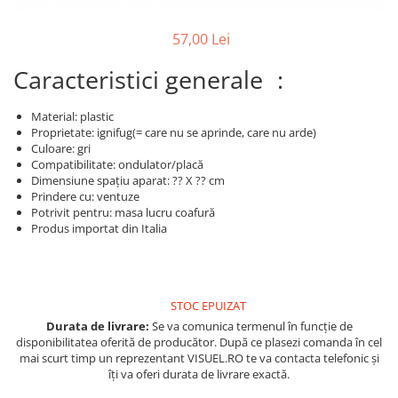
Produse cosmetice vopsit
Splendor
Produse gene si sprancene
Storcatoare tuburi vopsea
Mobilier barber
57,00 Lei
Termix
Boluri pentru vopsit parul
Kit laminare gene si sprancene
Aparatura coafor
Thuya
Caracteristici generale :
Ondulatoare de par
Upgrade
Material: plastic
Aparate de sterilizat
XPS
Proprietate: ignifug(= care nu se aprinde, care nu arde)
Placa de creponat parul
Culoare: gri
profesionala
Compatibilitate: ondulator/placă
Dimensiune spațiu aparat: ?? X ?? cm
Placi de indreptat parul
Prindere cu: ventuze
Uscatoare de par | feonuri
Potrivit pentru: masa lucru coafură
Produs importat din Italia
Difuzor pentru uscator de par |
feon
Accesorii coafor
Oglinzi
STOC EPUIZAT
Piepteni
Durata de livrare:
Se va comunica termenul în funcție de
disponibilitatea oferită de producător. După ce plasezi comanda în cel
Bigudiuri
mai scurt timp un reprezentant VISUEL.RO te va contacta telefonic și
Ace de par
îți va oferi durata de livrare exactă.
Perii de par