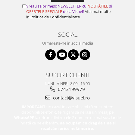
Vreau să primesc NEWSLETTER cu
NOUTĂȚILE
și
OFERTELE SPECIALE
de la Visuel!
Afla mai multe
in
Politica de Confidentialitate
SOCIAL
Urmareste-ne in social media
SUPORT CLIENTI
LUNI - VINERI: 8:00 - 16:00
0743199979
contact@visuel.ro
IMPORTANT:
În cazul în care observi că nu suntem
disponibili telefonic, te rugăm să ne lași un mesaj pe
WhatsAPP
la oricare dintre cele 2 numere de mai sus, iar de
îndată ce ne eliberăm,
ne ocupăm cu drag de tine și
rezolvăm orice nelămurire.