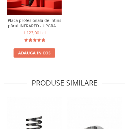
Placa profesională de întins
părul INFRARED - UPGRADE
- cu tehnologie infraroșu -
1.123,00 Lei
ÎNGUSTĂ
ADAUGA IN COS
PRODUSE SIMILARE