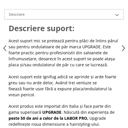
Cap manechin par natural
Trepiede cap manechin
Descriere
Foarfece de tuns
Descriere suport:
Foarfece de filat
Acest suport mic se pretează pentru plăci de întins părul
sau pentru ondulatoare de păr marca UPGRADE. Este
foarte practic pentru profesioniștii din saloanele de
înfrumusețare, deoarece în acest suport se poate atașa
placa și/sau ondulatorul de păr cu care se lucrează.
Acest suport este ignifug adică se aprinde și arde foarte
greu sau nu arde deloc. Având trei ventuze se
fixează foarte ușor fără a expune placa/ondulatorul la
vreun pericol.
Acest produs este importat din Italia și face parte din
gama superioară
UPGRADE
. Născută din experiența de
peste 50 de ani a celor de la LABOR PRO,
Upgrade
redefinește noua dimensiune a hairstyling-ului.