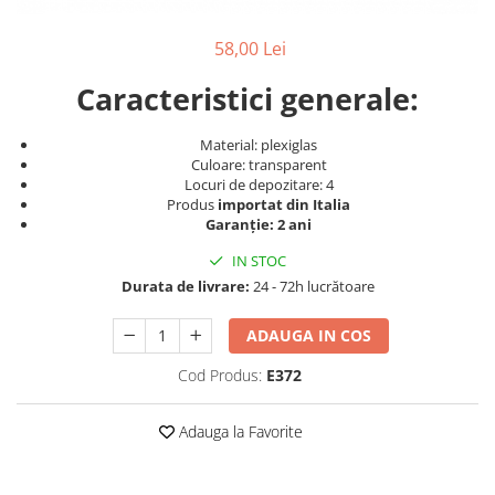
Produse cosmetice vopsit
Splendor
Produse gene si sprancene
Storcatoare tuburi vopsea
Mobilier barber
58,00 Lei
Termix
Boluri pentru vopsit parul
Kit laminare gene si sprancene
Aparatura coafor
Thuya
Caracteristici generale:
Ondulatoare de par
Upgrade
Material: plexiglas
Aparate de sterilizat
XPS
Culoare: transparent
Placa de creponat parul
Locuri de depozitare: 4
profesionala
Produs
importat din Italia
Garanție: 2 ani
Placi de indreptat parul
Uscatoare de par | feonuri
IN STOC
Difuzor pentru uscator de par |
Durata de livrare:
24 - 72h lucrătoare
feon
ADAUGA IN COS
Accesorii coafor
Oglinzi
Cod Produs:
E372
Piepteni
Bigudiuri
Adauga la Favorite
Ace de par
Perii de par