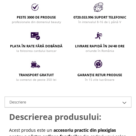
Bijuterii par
Cleme de par
PESTE 3000 DE PRODUSE
0720.033.996 SUPORT TELEFONIC
Agrafe de par
profesionale din domeniul beauty
în intervalul 8-16 de L până V
Clipsuri de par
Pulverizatoare
Elastice de par
PLATA ÎN RATE FĂRĂ DOBÂNDĂ
LIVRARE RAPIDĂ ÎN 24/48 ORE
la folosirea cardului bancar
oriunde în România
Permanent par
Pelerine de tuns profesionale
Pudre fixare par
TRANSPORT GRATUIT
GARANȚIE RETUR PRODUSE
Cordelute de par
la comenzi de peste 350 lei
în 15 zile lucrătoare
Burete pentru coc
Bandane | turbane
Suporturi ustensile
Descriere
Echipament lucru salon
Descrierea produsului:
Accesorii curatare perii si piepteni
Extensii par natural
Acest produs este un
accesoriu practic din plexiglas
Accesorii extensii par