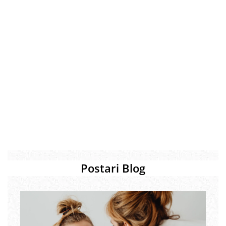
Permanent par
Pelerine de tuns profesionale
Pudre fixare par
Cordelute de par
Burete pentru coc
Bandane | turbane
Suporturi ustensile
Echipament lucru salon
Accesorii curatare perii si piepteni
Extensii par natural
Accesorii extensii par
Cap manechin par natural
Trepiede cap manechin
Postari Blog
Foarfece de tuns
Foarfece de filat