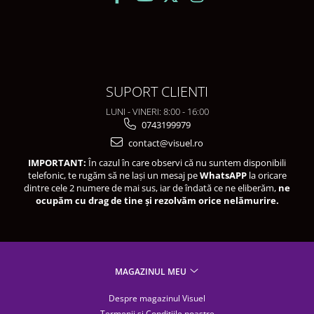
SUPORT CLIENTI
LUNI - VINERI: 8:00 - 16:00
0743199979
contact@visuel.ro
IMPORTANT:
În cazul în care observi că nu suntem disponibili
telefonic, te rugăm să ne lași un mesaj pe
WhatsAPP
la oricare
dintre cele 2 numere de mai sus, iar de îndată ce ne eliberăm,
ne
ocupăm cu drag de tine și rezolvăm orice nelămurire.
MAGAZINUL MEU
Despre magazinul Visuel
Termenii și Condițiile noastre