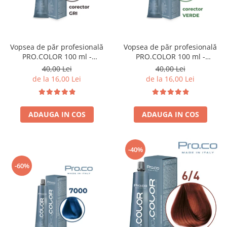
Cap manechin par natural
Trepiede cap manechin
Foarfece de tuns
Vopsea de păr profesională
Vopsea de păr profesională
Foarfece de filat
PRO.COLOR 100 ml -
PRO.COLOR 100 ml -
CORECTOR GRI
CORECTOR VERDE
40,00 Lei
40,00 Lei
de la 16,00 Lei
de la 16,00 Lei
ADAUGA IN COS
ADAUGA IN COS
-40%
-60%