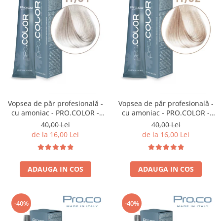
Vopsea de păr profesională -
Vopsea de păr profesională -
cu amoniac - PRO.COLOR -
cu amoniac - PRO.COLOR -
PROCO - 100 ml - 11/01
PROCO - 100 ml - 11/02
40,00 Lei
40,00 Lei
BLOND SUPER DESCHIS
BLOND SUPER DESCHIS
de la 16,00 Lei
de la 16,00 Lei
NATURAL CENUSIU
PERLAT
ADAUGA IN COS
ADAUGA IN COS
-40%
-40%