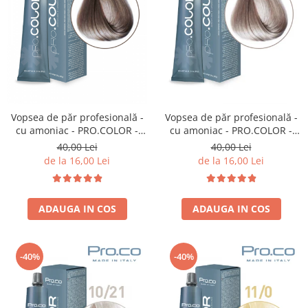
Vopsea de păr profesională -
Vopsea de păr profesională -
cu amoniac - PRO.COLOR -
cu amoniac - PRO.COLOR -
PROCO - 100 ml - 8/21 BLOND
PROCO - 100 ml - 9/21 BLOND
40,00 Lei
40,00 Lei
DESCHIS IRISE CENUSIU
SUPER DESCHIS IRISE
de la 16,00 Lei
de la 16,00 Lei
CENUSIU
ADAUGA IN COS
ADAUGA IN COS
-40%
-40%