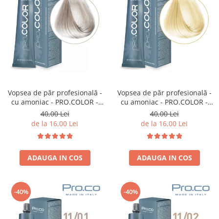
Vopsea de păr profesională -
Vopsea de păr profesională -
cu amoniac - PRO.COLOR -
cu amoniac - PRO.COLOR -
PROCO - 100 ml - 10/21
PROCO - 100 ml - 11/0 BLOND
40,00 Lei
40,00 Lei
BLOND EXTRA DESCHIS IRISE
SUPER DESCHIS
de la 16,00 Lei
de la 16,00 Lei
CENUSIU
ADAUGA IN COS
ADAUGA IN COS
-40%
-40%