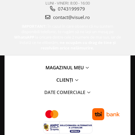
LUNI - VINERI: 8:00 - 16:00
0743199979
contact@visuel.ro
IMPORTANT:
În cazul în care observi că nu suntem
disponibili telefonic, te rugăm să ne lași un mesaj pe
WhatsAPP
la oricare dintre cele 2 numere de mai sus, iar de
îndată ce ne eliberăm,
ne ocupăm cu drag de tine și
rezolvăm orice nelămurire.
MAGAZINUL MEU
CLIENȚI
DATE COMERCIALE