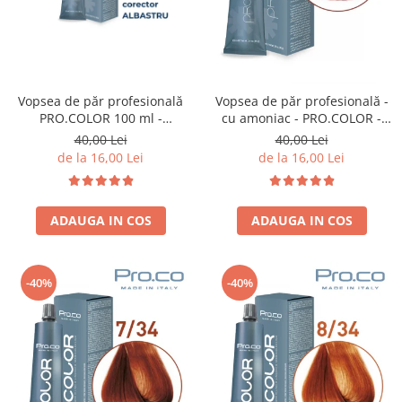
Vopsea de păr profesională
Vopsea de păr profesională -
PRO.COLOR 100 ml -
cu amoniac - PRO.COLOR -
CORECTOR ALBASTRU
PROCO - 100 ml - 6/4 BLOND
40,00 Lei
40,00 Lei
INCHIS ARAMIU
de la 16,00 Lei
de la 16,00 Lei
ADAUGA IN COS
ADAUGA IN COS
-40%
-40%