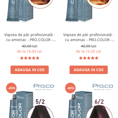
Vopsea de păr profesională -
Vopsea de păr profesională -
cu amoniac - PRO.COLOR -
cu amoniac - PRO.COLOR -
PROCO - 100 ml - 7/34 BLOND
PROCO - 100 ml - 8/34 BLOND
40,00 Lei
40,00 Lei
AURIU ARAMIU
DESCHIS AURIU ARAMIU
de la 16,00 Lei
de la 16,00 Lei
ADAUGA IN COS
ADAUGA IN COS
-40%
-40%