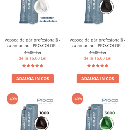
Bijuterii par
Cleme de par
Agrafe de par
Clipsuri de par
Pulverizatoare
Vopsea de păr profesională -
Vopsea de păr profesională -
Elastice de par
cu amoniac - PRO.COLOR -
cu amoniac - PRO.COLOR -
Permanent par
PROCO - 100 ml - P000 -
PROCO - 100 ml - 5/11
40,00 Lei
40,00 Lei
POTENTIATOR DE
CASTANIU DESCHIS CENUSIU
Pelerine de tuns profesionale
de la 16,00 Lei
de la 16,00 Lei
DESCHIDERE
INTENS
Pudre fixare par
Cordelute de par
ADAUGA IN COS
ADAUGA IN COS
Burete pentru coc
Bandane | turbane
Suporturi ustensile
-40%
-40%
Echipament lucru salon
Accesorii curatare perii si piepteni
Extensii par natural
Accesorii extensii par