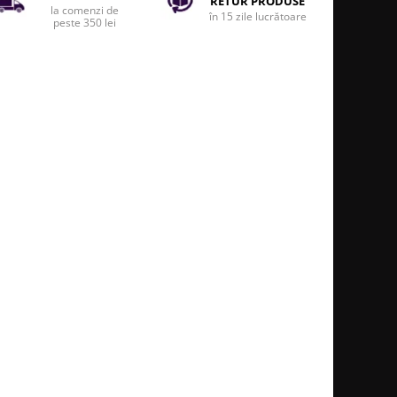
RETUR PRODUSE
la comenzi de
în 15 zile lucrătoare
peste 350 lei