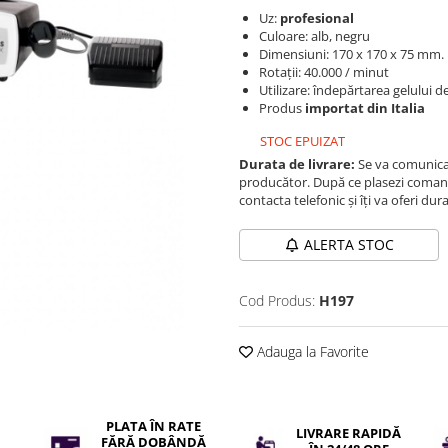
Uz:
profesional
Culoare: alb, negru
Dimensiuni: 170 x 170 x 75 mm.
Rotații: 40.000 / minut
Utilizare: îndepărtarea gelului d
Produs
importat din Italia
STOC EPUIZAT
Durata de livrare:
Se va comunica 
producător. După ce plasezi comand
contacta telefonic și îți va oferi dur
ALERTA STOC
Cod Produs:
H197
Adauga la Favorite
PLATA ÎN RATE
LIVRARE RAPIDĂ
FĂRĂ DOBÂNDĂ