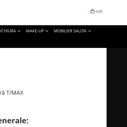
0,00
ICHIURA
MAKE-UP
MOBILIER SALON
ură T/MAX
enerale: