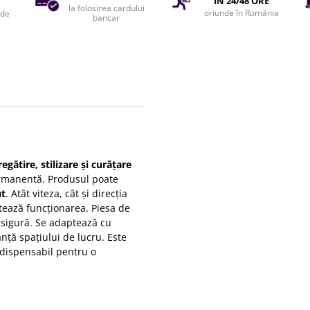
ÎN 24/48 ORE
la folosirea cardului
oriunde în România
 de
bancar
regătire, stilizare și curățare
ermanentă. Produsul poate
ut
. Atât viteza, cât și direcția
itează funcționarea. Piesa de
e sigură. Se adaptează cu
nță spațiului de lucru. Este
ndispensabil pentru o