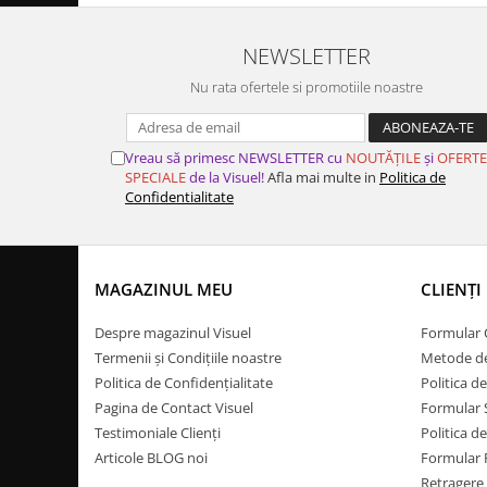
NEWSLETTER
Nu rata ofertele si promotiile noastre
Vreau să primesc NEWSLETTER cu
NOUTĂȚILE
și
OFERTE
SPECIALE
de la Visuel!
Afla mai multe in
Politica de
Confidentialitate
MAGAZINUL MEU
CLIENȚI
Despre magazinul Visuel
Formular
Termenii și Condițiile noastre
Metode de
Politica de Confidențialitate
Politica 
Pagina de Contact Visuel
Formular 
Testimoniale Clienți
Politica d
Articole BLOG noi
Formular
Retragere 