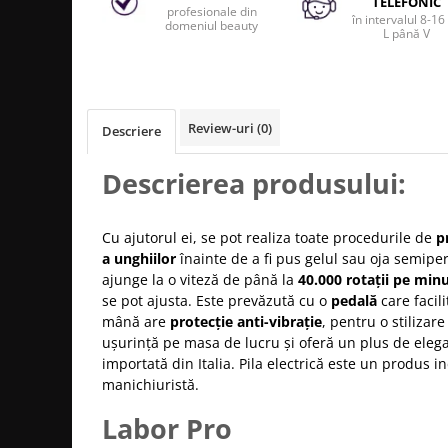
Produse cosmetice vopsit
TELEFONIC
profesionale din
Splendor
în intervalul 8-16
Produse gene si sprancene
Storcatoare tuburi vopsea
Mobilier barber
domeniul beauty
L până V
Termix
Boluri pentru vopsit parul
Kit laminare gene si sprancene
Aparatura coafor
Thuya
Ondulatoare de par
Upgrade
Review-uri
(0)
Descriere
Aparate de sterilizat
XPS
Placa de creponat parul
Descrierea produsului:
profesionala
Placi de indreptat parul
Uscatoare de par | feonuri
Cu ajutorul ei, se pot realiza toate procedurile de
p
a unghiilor
înainte de a fi pus gelul sau oja semip
Difuzor pentru uscator de par |
feon
ajunge la o viteză de până la
40.000 rotații pe min
se pot ajusta. Este prevăzută cu o
pedală
care facil
Accesorii coafor
mână are
protecție anti-vibrație
, pentru o stilizar
Oglinzi
ușurință pe masa de lucru și oferă un plus de elega
Piepteni
importată din Italia.
Pila electrică este un produs i
manichiuristă.
Bigudiuri
Ace de par
Labor Pro
Perii de par