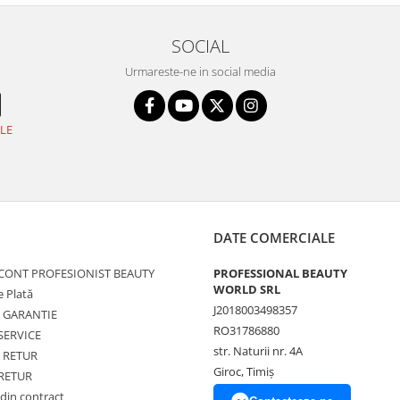
SOCIAL
Urmareste-ne in social media
LE
DATE COMERCIALE
 CONT PROFESIONIST BEAUTY
PROFESSIONAL BEAUTY
WORLD SRL
 Plată
J2018003498357
de GARANTIE
RO31786880
SERVICE
str. Naturii nr. 4A
e RETUR
Giroc, Timiș
 RETUR
din contract