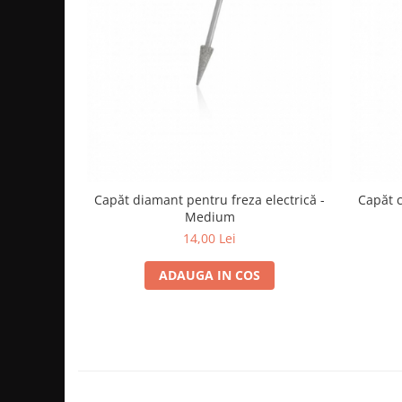
Cap manechin par natural
Trepiede cap manechin
Foarfece de tuns
Foarfece de filat
Capăt diamant pentru freza electrică -
Capăt c
Medium
14,00 Lei
ADAUGA IN COS