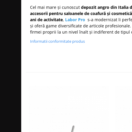
Bijuterii par
Cel mai mare și cunoscut
depozit angro din Italia 
Cleme de par
accesorii pentru saloanele de coafură și cosmetică
ani de activitate
,
Labor Pro
s-a modernizat li perf
Agrafe de par
și
oferă game diversificate de articole profesionale
Clipsuri de par
firmei proprii la un nivel înalt și indiferent de tipul 
Pulverizatoare
Informatii conformitate produs
Elastice de par
Permanent par
Pelerine de tuns profesionale
Pudre fixare par
Cordelute de par
Burete pentru coc
Bandane | turbane
Suporturi ustensile
Echipament lucru salon
Accesorii curatare perii si piepteni
Extensii par natural
Accesorii extensii par