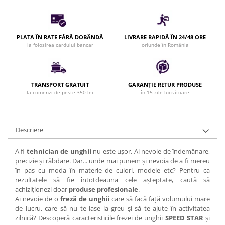
Bijuterii par
Cleme de par
Agrafe de par
PLATA ÎN RATE FĂRĂ DOBÂNDĂ
LIVRARE RAPIDĂ ÎN 24/48 ORE
la folosirea cardului bancar
oriunde în România
Clipsuri de par
Pulverizatoare
Elastice de par
TRANSPORT GRATUIT
GARANȚIE RETUR PRODUSE
Permanent par
la comenzi de peste 350 lei
în 15 zile lucrătoare
Pelerine de tuns profesionale
Pudre fixare par
Cordelute de par
Descriere
Burete pentru coc
A fi
tehnician de unghii
nu este ușor. Ai nevoie de îndemânare,
Bandane | turbane
precizie și răbdare. Dar... unde mai punem și nevoia de a fi mereu
Suporturi ustensile
în pas cu moda în materie de culori, modele etc? Pentru ca
Echipament lucru salon
rezultatele să fie întotdeauna cele așteptate, caută să
achiziționezi doar
produse profesionale
.
Accesorii curatare perii si piepteni
Ai nevoie de o
freză de unghii
care să facă față volumului mare
Extensii par natural
de lucru, care să nu te lase la greu și să te ajute în activitatea
zilnică? Descoperă caracteristicile frezei de unghii
SPEED STAR
și
Accesorii extensii par