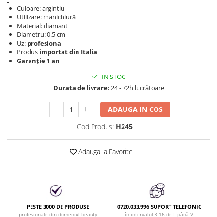
Produse cosmetice vopsit
Splendor
Culoare: argintiu
Produse gene si sprancene
Storcatoare tuburi vopsea
Mobilier barber
Utilizare: manichiură
Termix
Boluri pentru vopsit parul
Material: diamant
Kit laminare gene si sprancene
Diametru: 0.5 cm
Aparatura coafor
Thuya
Uz:
profesional
Produs
importat din Italia
Ondulatoare de par
Upgrade
Garanție 1 an
Aparate de sterilizat
XPS
IN STOC
Placa de creponat parul
profesionala
Durata de livrare:
24 - 72h lucrătoare
Placi de indreptat parul
ADAUGA IN COS
Uscatoare de par | feonuri
Difuzor pentru uscator de par |
Cod Produs:
H245
feon
Accesorii coafor
Adauga la Favorite
Oglinzi
Piepteni
Bigudiuri
Ace de par
PESTE 3000 DE PRODUSE
0720.033.996 SUPORT TELEFONIC
Perii de par
profesionale din domeniul beauty
în intervalul 8-16 de L până V