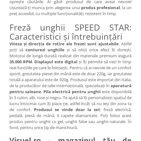
oprește căutările. Ai găsit produsul de care aveai nevoie!
Cap manechin par natural
Ușurează-ți munca prin alegerea unui
produs profesional
, la un
preț accesibil, cu multiple funcționalități, rezistent în timp.
Trepiede cap manechin
Foarfece de tuns
Freză unghii SPEED STAR:
Foarfece de filat
Caracteristici și întrebuințări
Viteza și direcția de rotire ale frezei sunt ajustabile
. Astfel
poți să
conturezi unghiile
și să obții orice efect îți dorești.
Motorul de lungă durată realizat din materiale premium asigură
35.000 RPM
.
Displayul este digital
și îți permite să vezi în timp
real funcțiile pe care le folosești. Pentru că ai nevoie de un confort
sporit, greutatea piesei din mână este de doar 220g, iar greutatea
totală a aparatului este de 920g. Produsul este importat din Italia,
de la producător de talie internațională, specializați în
aparatură
pentru saloane
.
Pila electrică pentru unghii
este disponibilă
în 3 culori, alb, rose și negru. Te ajută să îți personalizezi spațiul de
lucru întocmai cum îți place ție, astfel încât să nu ieși din zona ta
de confort.
Produsul se vinde doar la set
: freză electrică,
pedală, piesă de mână, 6 capete diamantate. Poți folosi acest
produs pentru unghii cu gel, unghii false sau unghii naturale. În
fond, pentru orice tip de manichiură.
Visuel.ro - magazinul tău de