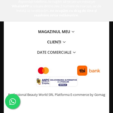
disponibili telefonic, te rugăm să ne lași un mesaj pe
WhatsAPP
la oricare dintre cele 2 numere de mai sus, iar de
îndată ce ne eliberăm,
ne ocupăm cu drag de tine și
rezolvăm orice nelămurire.
MAGAZINUL MEU
CLIENȚI
DATE COMERCIALE
Professional Beauty World SRL
Platforma E-commerce by Gomag