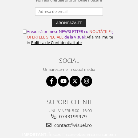
Nu rata ofertele si promotiile noastre
Vreau să primesc NEWSLETTER cu
NOUTĂȚILE
și
OFERTELE SPECIALE
de la Visuel!
Afla mai multe
in
Politica de Confidentialitate
SOCIAL
Urmareste-ne in social media
SUPORT CLIENTI
LUNI - VINERI: 8:00 - 16:00
0743199979
contact@visuel.ro
IMPORTANT:
În cazul în care observi că nu suntem