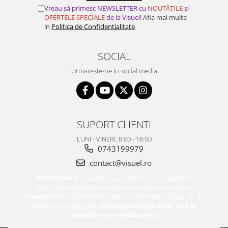
Vreau să primesc NEWSLETTER cu
NOUTĂȚILE
și
OFERTELE SPECIALE
de la Visuel!
Afla mai multe
in
Politica de Confidentialitate
SOCIAL
Urmareste-ne in social media
SUPORT CLIENTI
LUNI - VINERI: 8:00 - 16:00
0743199979
contact@visuel.ro
IMPORTANT:
În cazul în care observi că nu suntem
disponibili telefonic, te rugăm să ne lași un mesaj pe
WhatsAPP
la oricare dintre cele 2 numere de mai sus, iar de
îndată ce ne eliberăm,
ne ocupăm cu drag de tine și
rezolvăm orice nelămurire.