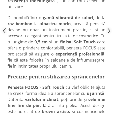
rezistență îndelungată
și un control excelent în
utilizare.
Disponibilă într-o
gamă vibrantă de culori
, de la
roz bombon
la
albastru marin
, această pensetă
devine nu doar un instrument practic, ci și un
accesoriu elegant pentru trusa ta de cosmetice. Cu
o lungime de
9,5 cm
și un
finisaj Soft Touch
care
oferă o prindere confortabilă, penseta FOCUS este
proiectată să asigure o
experiență profesională
,
fie că este folosită în saloanele de înfrumusețare,
fie în intimitatea propriului cămin.
Precizie pentru stilizarea sprâncenelor
Penseta FOCUS - Soft Touch
cu vârf oblic te ajută
să creezi forma ideală a sprâncenelor cu
ușurință
.
Datorită
vârfului înclinat
, poți prinde și
cele mai
fine fire de păr
, fără a irita pielea. Acest design
este apreciat de
brown artists
și cosmeticienele