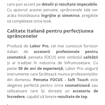
care pun accent pe
detalii și rezultate impecabile
.
Cu ajutorul acestei pensete, sprâncenele tale vor
arăta întotdeauna
îngrijite și simetrice
, pregătite
să completeze orice look.
Calitate Italiană pentru perfecțiunea
sprâncenelor
Produsă de
Labor Pro
, cel mai cunoscut furnizor
italian de
accesorii profesionale pentru
cosmetică
, penseta FOCUS este simbolul
calității
și al tradiției în industria de înfrumusețare. Cu
peste
50 de ani de experiență
, Labor Pro asigură
instrumente care facilitează munca profesioniștilor
din domeniu.
Penseta FOCUS - Soft Touch
este
alegerea perfectă pentru orice
cosmeticiană
sau
utilizatoare care își dorește un
accesoriu de
încredere
, capabil să livreze
rezultate de top
.