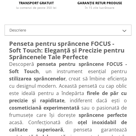
TRANSPORT GRATUIT
GARANȚIE RETUR PRODUSE
Cap manechin par natural
la comenzi de peste 350 lei
în 15 zile lucrătoare
Trepiede cap manechin
Foarfece de tuns
Descriere
Foarfece de filat
Penseta pentru sprâncene FOCUS -
Soft Touch: Eleganță și Precizie pentru
Sprâncenele Tale Perfecte
Descoperă
penseta pentru sprâncene FOCUS -
Soft Touch
, un instrument esențial pentru
stilizarea sprâncenelor
, creat să îmbine eficiența
cu designul modern. Această pensetă cu cap oblic
este ideală pentru a îndepărta
firele de păr cu
precizie și rapiditate
, indiferent dacă ești o
cosmeticiană experimentată
sau o pasionată de
frumusețe care își dorește
sprâncene perfecte
acasă. Confecționată din
oțel inoxidabil de
calitate superioară
, penseta garantează