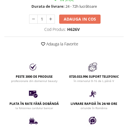
Bijuterii par
Durata de livrare:
24 - 72h lucrătoare
Cleme de par
ADAUGA IN COS
Agrafe de par
Clipsuri de par
Cod Produs:
H626V
Pulverizatoare
Elastice de par
Adauga la Favorite
Permanent par
Pelerine de tuns profesionale
Pudre fixare par
Cordelute de par
PESTE 3000 DE PRODUSE
0720.033.996 SUPORT TELEFONIC
Burete pentru coc
profesionale din domeniul beauty
în intervalul 8-16 de L până V
Bandane | turbane
Suporturi ustensile
Echipament lucru salon
PLATA ÎN RATE FĂRĂ DOBÂNDĂ
LIVRARE RAPIDĂ ÎN 24/48 ORE
la folosirea cardului bancar
oriunde în România
Accesorii curatare perii si piepteni
Extensii par natural
Accesorii extensii par