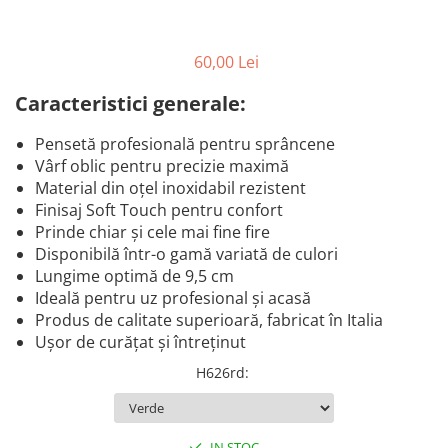
Produse cosmetice vopsit
Splendor
Produse gene si sprancene
Storcatoare tuburi vopsea
Mobilier barber
Termix
Boluri pentru vopsit parul
Kit laminare gene si sprancene
60,00 Lei
Aparatura coafor
Thuya
Caracteristici generale:
Ondulatoare de par
Upgrade
Aparate de sterilizat
XPS
Pensetă profesională pentru sprâncene
Placa de creponat parul
Vârf oblic pentru precizie maximă
profesionala
Material din oțel inoxidabil rezistent
Placi de indreptat parul
Finisaj Soft Touch pentru confort
Prinde chiar și cele mai fine fire
Uscatoare de par | feonuri
Disponibilă într-o gamă variată de culori
Difuzor pentru uscator de par |
Lungime optimă de 9,5 cm
feon
Ideală pentru uz profesional și acasă
Accesorii coafor
Produs de calitate superioară, fabricat în Italia
Oglinzi
Ușor de curățat și întreținut
Piepteni
H626rd
:
Bigudiuri
Ace de par
Perii de par
IN STOC