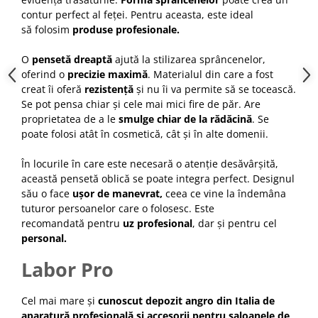
Cap manechin par natural
contur perfect al feței. Pentru aceasta, este ideal
să folosim
produse profesionale.
Trepiede cap manechin
Foarfece de tuns
O
pensetă dreaptă
ajută la stilizarea sprâncenelor,
oferind o
precizie maximă
. Materialul din care a fost
Foarfece de filat
creat îi oferă
rezistență
și nu îi va permite să se tocească.
Se pot pensa chiar și cele mai mici fire de păr. Are
proprietatea de a le
smulge chiar de la rădăcină
. Se
poate folosi atât în cosmetică, cât și în alte domenii.
În locurile în care este necesară o atenție desăvârșită,
această pensetă oblică se poate integra perfect. Designul
său o face
ușor de manevrat,
ceea ce vine la îndemâna
tuturor persoanelor care o folosesc. Este
recomandată pentru
uz profesional
, dar și pentru cel
personal.
Labor Pro
Cel mai mare și
cunoscut depozit angro din Italia de
aparatură profesională și accesorii pentru saloanele de