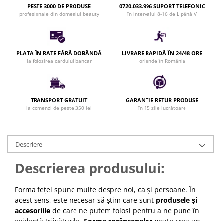
PESTE 3000 DE PRODUSE
0720.033.996 SUPORT TELEFONIC
Bijuterii par
profesionale din domeniul beauty
în intervalul 8-16 de L până V
Cleme de par
Agrafe de par
Clipsuri de par
PLATA ÎN RATE FĂRĂ DOBÂNDĂ
LIVRARE RAPIDĂ ÎN 24/48 ORE
Pulverizatoare
la folosirea cardului bancar
oriunde în România
Elastice de par
Permanent par
Pelerine de tuns profesionale
TRANSPORT GRATUIT
GARANȚIE RETUR PRODUSE
la comenzi de peste 350 lei
în 15 zile lucrătoare
Pudre fixare par
Cordelute de par
Burete pentru coc
Descriere
Bandane | turbane
Suporturi ustensile
Descrierea produsului:
Echipament lucru salon
Accesorii curatare perii si piepteni
Forma feței spune multe despre noi, ca și persoane. În
acest sens, este necesar să știm care sunt
produsele și
Extensii par natural
accesoriile
de care ne putem folosi pentru a ne pune în
Accesorii extensii par
evidență trăsăturile.
Forma sprâncenelor
poate crea un