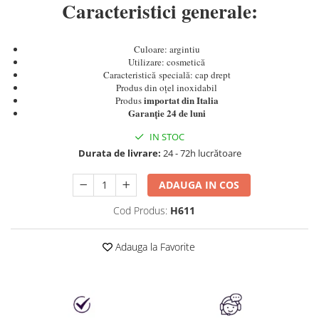
Produse cosmetice vopsit
Caracteristici generale:
Splendor
Produse gene si sprancene
Storcatoare tuburi vopsea
Mobilier barber
Termix
Boluri pentru vopsit parul
Kit laminare gene si sprancene
Culoare: argintiu
Aparatura coafor
Thuya
Utilizare: cosmetică
Caracteristică specială: cap drept
Ondulatoare de par
Upgrade
Produs din oțel inoxidabil
Aparate de sterilizat
importat din Italia
XPS
Produs
Garanție 24 de luni
Placa de creponat parul
profesionala
IN STOC
Placi de indreptat parul
Durata de livrare:
24 - 72h lucrătoare
Uscatoare de par | feonuri
Difuzor pentru uscator de par |
ADAUGA IN COS
feon
Cod Produs:
H611
Accesorii coafor
Oglinzi
Adauga la Favorite
Piepteni
Bigudiuri
Ace de par
Perii de par