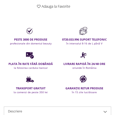
Permanent par
Adauga la Favorite
Pelerine de tuns profesionale
Pudre fixare par
Cordelute de par
Burete pentru coc
Bandane | turbane
PESTE 3000 DE PRODUSE
0720.033.996 SUPORT TELEFONIC
Suporturi ustensile
profesionale din domeniul beauty
în intervalul 8-16 de L până V
Echipament lucru salon
Accesorii curatare perii si piepteni
Extensii par natural
PLATA ÎN RATE FĂRĂ DOBÂNDĂ
LIVRARE RAPIDĂ ÎN 24/48 ORE
la folosirea cardului bancar
oriunde în România
Accesorii extensii par
Cap manechin par natural
Trepiede cap manechin
TRANSPORT GRATUIT
GARANȚIE RETUR PRODUSE
Foarfece de tuns
la comenzi de peste 350 lei
în 15 zile lucrătoare
Foarfece de filat
Descriere