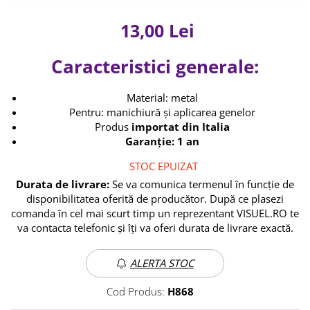
Aparatura coafor
Splendor
Kit laminare gene si sprancene
Ondulatoare de par
13,00 Lei
Termix
Aparate de sterilizat
Placa de creponat parul profesionala
Thuya
Caracteristici generale:
Placi de indreptat parul
Upgrade
Uscatoare de par | feonuri
Material: metal
XPS
Difuzor pentru uscator de par | feon
Pentru: manichiură și aplicarea genelor
Accesorii coafor
Produs
importat din Italia
Garanție: 1 an
Oglinzi
Piepteni
STOC EPUIZAT
Bigudiuri
Durata de livrare:
Se va comunica termenul în funcție de
Ace de par
disponibilitatea oferită de producător. După ce plasezi
Perii de par
comanda în cel mai scurt timp un reprezentant VISUEL.RO te
Bijuterii par
va contacta telefonic și îți va oferi durata de livrare exactă.
Cleme de par
Agrafe de par
ALERTA STOC
Clipsuri de par
Cod Produs:
H868
Pulverizatoare
Elastice de par