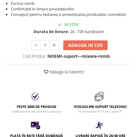
Produse cosmetice vopsit
Forma: romb
Splendor
Produse gene si sprancene
Storcatoare tuburi vopsea
Mobilier barber
Confortabil in timpul procedeurilor.
Conceput pentru testarea si amestecarea produselor cosmetice
Termix
Boluri pentru vopsit parul
Kit laminare gene si sprancene
Aparatura coafor
Thuya
IN STOC
Durata de livrare:
24 - 72h lucrătoare
Ondulatoare de par
Upgrade
Aparate de sterilizat
XPS
ADAUGA IN COS
Placa de creponat parul
profesionala
Cod Produs:
NOEMI-suport—mixare-romb
Placi de indreptat parul
Uscatoare de par | feonuri
Adauga la Favorite
Difuzor pentru uscator de par |
feon
Accesorii coafor
Oglinzi
PESTE 3000 DE PRODUSE
0720.033.996 SUPORT TELEFONIC
Piepteni
profesionale din domeniul beauty
în intervalul 8-16 de L până V
Bigudiuri
Ace de par
Perii de par
PLATA ÎN RATE FĂRĂ DOBÂNDĂ
LIVRARE RAPIDĂ ÎN 24/48 ORE