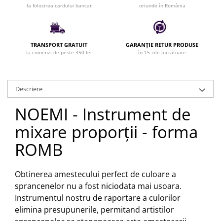
la folosirea cardului bancar
oriunde în România
Bijuterii par
Cleme de par
Agrafe de par
TRANSPORT GRATUIT
GARANȚIE RETUR PRODUSE
Clipsuri de par
la comenzi de peste 350 lei
în 15 zile lucrătoare
Pulverizatoare
Elastice de par
Permanent par
Descriere
Pelerine de tuns profesionale
NOEMI - Instrument de
Pudre fixare par
Cordelute de par
mixare proporții - forma
Burete pentru coc
ROMB
Bandane | turbane
Suporturi ustensile
Obtinerea amestecului perfect de culoare a
Echipament lucru salon
sprancenelor nu a fost niciodata mai usoara.
Accesorii curatare perii si piepteni
Instrumentul nostru de raportare a culorilor
Extensii par natural
elimina presupunerile, permitand artistilor
Accesorii extensii par