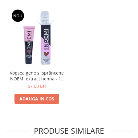
NOU
Vopsea gene și sprâncene
NOEMI extract henna - 15
ml - MARO MEDIU
57,00 Lei
ADAUGA IN COS
PRODUSE SIMILARE