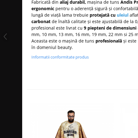
Fabricată din
aliaj durabil,
mașina de tuns
Andis Pr
Bijuterii par
ergonomic
pentru o aderență sigură și confortabil
Cleme de par
lungă de viață lama trebuie
protejată cu
uleiul
afla
carbonat
de înaltă calitate și este ajustabilă de la
Agrafe de par
profesional este livrat cu
9 piepteni de dimensiuni 
Clipsuri de par
mm, 10 mm, 13 mm, 16 mm, 19 mm, 22 mm si 25 
Pulverizatoare
Aceasta este o mașină de tuns
profesională
și este
Elastice de par
în domeniul beauty.
Permanent par
Informatii conformitate produs
Pelerine de tuns profesionale
Pudre fixare par
Cordelute de par
Burete pentru coc
Bandane | turbane
Suporturi ustensile
Echipament lucru salon
Accesorii curatare perii si piepteni
Extensii par natural
Accesorii extensii par