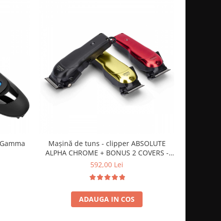
- Gamma
Mașină de tuns - clipper ABSOLUTE
Mașină de 
ALPHA CHROME + BONUS 2 COVERS -
Gamma Piu
592,00 Lei
ADAUGA IN COS