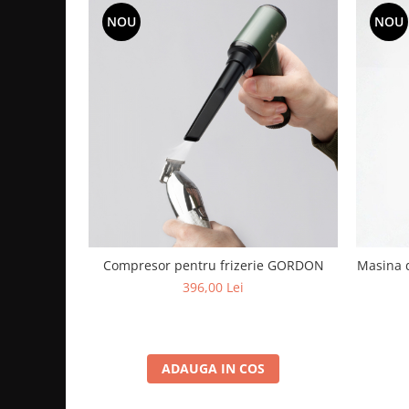
NOU
NOU
Compresor pentru frizerie GORDON
Masina d
396,00 Lei
ADAUGA IN COS