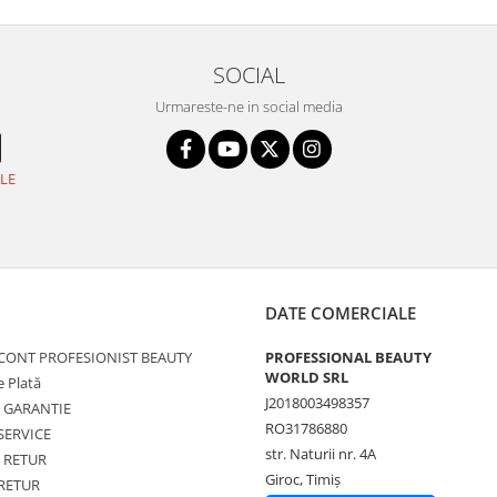
SOCIAL
Urmareste-ne in social media
LE
DATE COMERCIALE
 CONT PROFESIONIST BEAUTY
PROFESSIONAL BEAUTY
WORLD SRL
 Plată
J2018003498357
de GARANTIE
RO31786880
SERVICE
str. Naturii nr. 4A
e RETUR
Giroc, Timiș
 RETUR