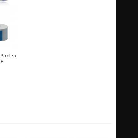
5 role x
BE