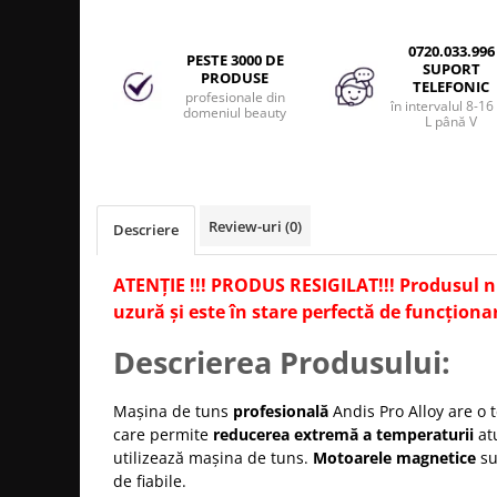
Produse cosmetice vopsit
Splendor
Produse gene si sprancene
Storcatoare tuburi vopsea
Mobilier barber
0720.033.996
Termix
Boluri pentru vopsit parul
PESTE 3000 DE
Kit laminare gene si sprancene
SUPORT
PRODUSE
Aparatura coafor
TELEFONIC
Thuya
profesionale din
în intervalul 8-16
domeniul beauty
Ondulatoare de par
Upgrade
L până V
Aparate de sterilizat
XPS
Placa de creponat parul
profesionala
Review-uri
(0)
Placi de indreptat parul
Descriere
Uscatoare de par | feonuri
ATENȚIE !!! PRODUS RESIGILAT!!! Produsul 
Difuzor pentru uscator de par |
feon
uzură și este în stare perfectă de funcționa
Accesorii coafor
Descrierea Produsului:
Oglinzi
Piepteni
Mașina de tuns
profesională
Andis Pro Alloy are o 
Bigudiuri
care permite
reducerea extremă a temperaturii
at
utilizează mașina de tuns.
Motoarele magnetice
su
Ace de par
de fiabile.
Perii de par