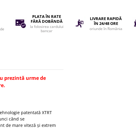
PLATA ÎN RATE
LIVRARE RAPIDĂ
FĂRĂ DOBÂNDĂ
ÎN 24/48 ORE
la folosirea cardului
oriunde în România
 de
bancar
nu prezintă urme de
re.
tehnologie patentată XTRT
unci când se
nt de mare viteză și extrem