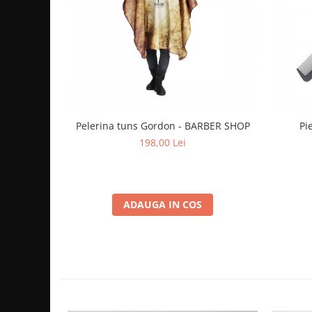
Cap manechin par natural
Trepiede cap manechin
Foarfece de tuns
Foarfece de filat
Pelerina tuns Gordon - BARBER SHOP
Pi
198,00 Lei
ADAUGA IN COS