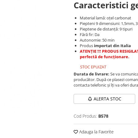
Caracteristici g
Material lamă: oțel carbonat
Piepteni 9 dimensiuni: 1,5m
Pieptene de distanță: 9 tipuri
Fără fir: Da
Autonomie: 50 min
Produs
importat din Italia
ATENȚIE !!! PRODUS RESIGILAT
perfectă de funcționare.
STOC EPUIZAT
Durata de livrare:
Se va comunica 
producător. După ce plasezi comand
contacta telefonic și îți va oferi dur
ALERTA STOC
Cod Produs:
B578
Adauga la Favorite