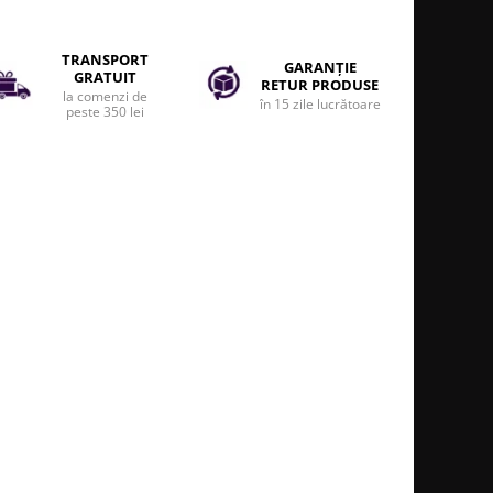
TRANSPORT
GARANȚIE
GRATUIT
RETUR PRODUSE
la comenzi de
în 15 zile lucrătoare
peste 350 lei