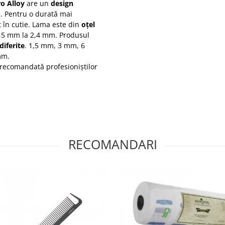
o Alloy
are un
design
ă. Pentru o durată mai
t în cutie. Lama este din
oțel
 0,5 mm la 2,4 mm. Produsul
diferite
. 1,5 mm, 3 mm, 6
mm.
 recomandată profesioniștilor
RECOMANDARI