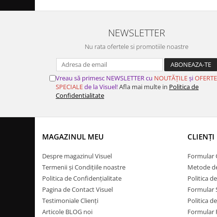
NEWSLETTER
Nu rata ofertele si promotiile noastre
Vreau să primesc NEWSLETTER cu
NOUTĂȚILE
și
OFERTE
SPECIALE
de la Visuel!
Afla mai multe in
Politica de
Confidentialitate
MAGAZINUL MEU
CLIENȚI
Despre magazinul Visuel
Formular
Termenii și Condițiile noastre
Metode de
Politica de Confidențialitate
Politica 
Pagina de Contact Visuel
Formular 
Testimoniale Clienți
Politica d
Articole BLOG noi
Formular