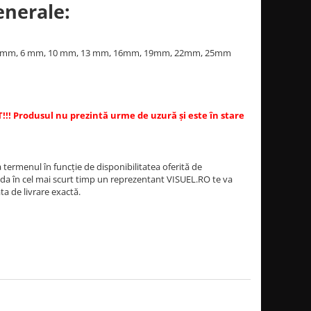
enerale:
m, 3mm, 6 mm, 10 mm, 13 mm, 16mm, 19mm, 22mm, 25mm
!!! Produsul nu prezintă urme de uzură și este în stare
termenul în funcție de disponibilitatea oferită de
a în cel mai scurt timp un reprezentant VISUEL.RO te va
ata de livrare exactă.