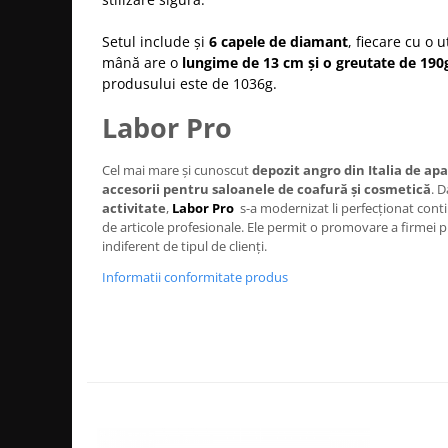
Bijuterii par
Setul include și
6 capele de diamant
, fiecare cu o u
Cleme de par
mână are o
lungime de 13 cm și o greutate de 190
Agrafe de par
produsului este de 1036g.
Clipsuri de par
Labor Pro
Pulverizatoare
Elastice de par
Cel mai mare și cunoscut
depozit angro din Italia de ap
Permanent par
accesorii pentru saloanele de coafură și cosmetică
. D
Pelerine de tuns profesionale
activitate
,
Labor Pro
s-a modernizat li perfecționat cont
Pudre fixare par
de articole profesionale. Ele permit o promovare a firmei pro
indiferent de tipul de clienți.
Cordelute de par
Informatii conformitate produs
Burete pentru coc
Bandane | turbane
Suporturi ustensile
Echipament lucru salon
Accesorii curatare perii si piepteni
Extensii par natural
Accesorii extensii par