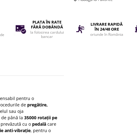
PLATA ÎN RATE
LIVRARE RAPIDĂ
FĂRĂ DOBÂNDĂ
ÎN 24/48 ORE
la folosirea cardului
oriunde în România
 de
bancar
pensabil pentru o
procedurile de
pregătire,
elul sau oja
ă de până la
35000 rotații pe
te prevăzută cu o
pedală
care
ie anti-vibrație
, pentru o