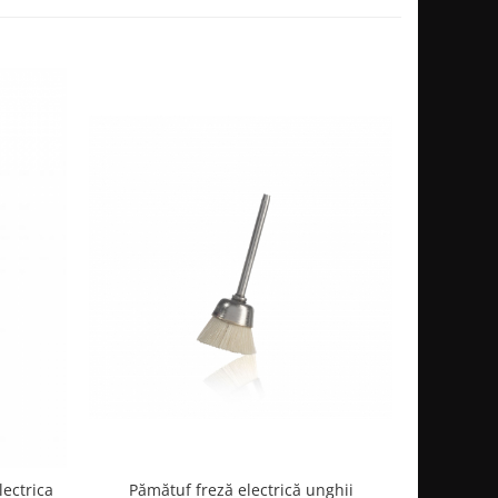
Pămătuf freză electrică unghii
ectrica