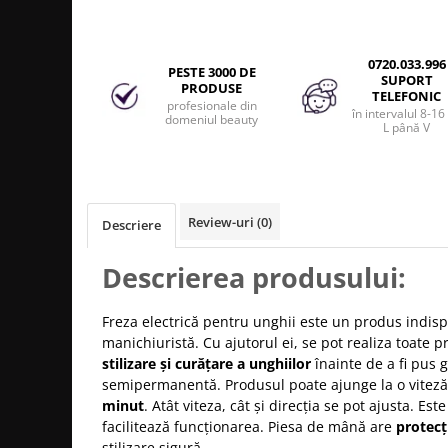
Produse cosmetice vopsit
Splendor
Produse gene si sprancene
Storcatoare tuburi vopsea
Mobilier barber
Termix
Boluri pentru vopsit parul
Kit laminare gene si sprancene
0720.033.996
PESTE 3000 DE
Aparatura coafor
Thuya
SUPORT
PRODUSE
TELEFONIC
profesionale din
Ondulatoare de par
Upgrade
în intervalul 8-16
domeniul beauty
L până V
Aparate de sterilizat
XPS
Placa de creponat parul
profesionala
Placi de indreptat parul
Review-uri
(0)
Descriere
Uscatoare de par | feonuri
Difuzor pentru uscator de par |
Descrierea produsului:
feon
Accesorii coafor
Freza electrică pentru unghii este un produs indis
Oglinzi
manichiuristă. Cu ajutorul ei, se pot realiza toate 
Piepteni
stilizare și curățare a unghiilor
înainte de a fi pus g
semipermanentă. Produsul poate ajunge la o vitez
Bigudiuri
minut
. Atât viteza, cât și direcția se pot ajusta. Es
Ace de par
facilitează funcționarea. Piesa de mână are
protecț
Perii de par
stilizare sigură.