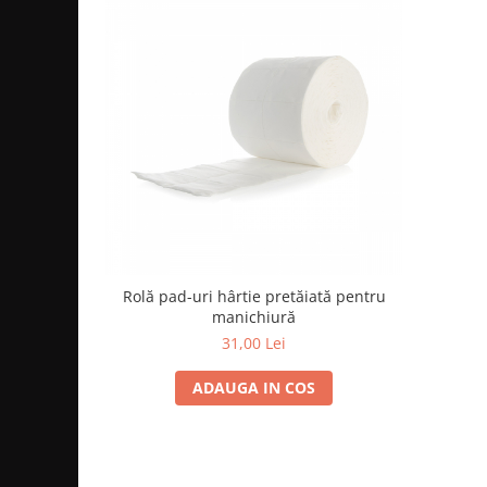
Cap manechin par natural
Trepiede cap manechin
Foarfece de tuns
Foarfece de filat
Rolă pad-uri hârtie pretăiată pentru
manichiură
31,00 Lei
ADAUGA IN COS