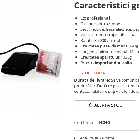
Caracteristici g
Uz:
profesional
Culoare: alb, roz, mov
Setul include: freza electrică, 
Viteza și direcția ajustabile: DA
Rotații: 35.000 / minut
Greutatea piesei de mână: 190g
Lungimea piesei de mână: 13cm
Greutatea aparatului: 1036g
Produs
importat din Italia
STOC EPUIZAT
Durata de livrare:
Se va comunica 
producător. După ce plasezi comand
contacta telefonic și îți va oferi dur
ALERTA STOC
Cod Produs:
H240
Adauga la Favorite