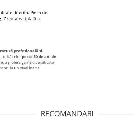
tilitate diferită. Piesa de
g
. Greutatea totală a
aratură profesională și
atorită celor
peste 50 de ani de
inuu și
oferă game diversificate
prii la un nivel înalt și
RECOMANDARI