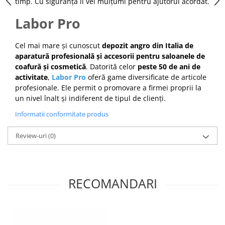
timp. Cu siguranță îi vei mulțumi pentru ajutorul acordat.
Cap manechin par natural
Labor Pro
Trepiede cap manechin
Foarfece de tuns
Cel mai mare și cunoscut
depozit angro din Italia de
Foarfece de filat
aparatură profesională și accesorii pentru saloanele de
coafură și cosmetică
. Datorită celor
peste 50 de ani de
activitate
,
Labor Pro
oferă game diversificate de articole
profesionale. Ele permit o promovare a firmei proprii la
un nivel înalt și indiferent de tipul de clienți.
Informatii conformitate produs
Review-uri
(0)
RECOMANDARI