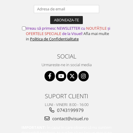
Vreau să primesc NEWSLETTER cu
NOUTĂȚILE
și
OFERTELE SPECIALE
de la Visuel!
Afla mai multe
in
Politica de Confidentialitate
SOCIAL
Urmareste-ne in social media
SUPORT CLIENTI
LUNI - VINERI: 8:00 - 16:00
0743199979
contact@visuel.ro
IMPORTANT:
În cazul în care observi că nu suntem
disponibili telefonic, te rugăm să ne lași un mesaj pe