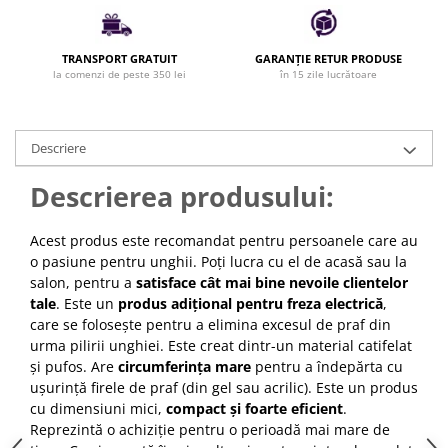
Bijuterii par
Cleme de par
TRANSPORT GRATUIT
GARANȚIE RETUR PRODUSE
Agrafe de par
la comenzi de peste 350 lei
în 15 zile lucrătoare
Clipsuri de par
Pulverizatoare
Elastice de par
Descriere
Permanent par
Descrierea produsului:
Pelerine de tuns profesionale
Pudre fixare par
Acest produs este recomandat pentru persoanele care au
Cordelute de par
o pasiune pentru unghii. Poți lucra cu el de acasă sau la
Burete pentru coc
salon, pentru a
satisface cât mai bine nevoile clientelor
tale
. Este un
produs adițional pentru freza electrică
,
Bandane | turbane
care se folosește pentru a elimina excesul de praf din
Suporturi ustensile
urma pilirii unghiei. Este creat dintr-un material catifelat
Echipament lucru salon
și pufos. Are
circumferința mare
pentru a îndepărta cu
Accesorii curatare perii si piepteni
ușurință firele de praf (din gel sau acrilic). Este un produs
Extensii par natural
cu dimensiuni mici,
compact și foarte eficient
.
Reprezintă o achiziție pentru o perioadă mai mare de
Accesorii extensii par