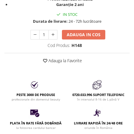
Produse cosmetice vopsit
Garanție 2 ani
Splendor
Produse gene si sprancene
Storcatoare tuburi vopsea
Mobilier barber
Termix
IN STOC
Boluri pentru vopsit parul
Kit laminare gene si sprancene
Durata de livrare:
24 - 72h lucrătoare
Aparatura coafor
Thuya
Ondulatoare de par
Upgrade
ADAUGA IN COS
Aparate de sterilizat
XPS
Cod Produs:
H148
Placa de creponat parul
profesionala
Adauga la Favorite
Placi de indreptat parul
Uscatoare de par | feonuri
Difuzor pentru uscator de par |
feon
Accesorii coafor
PESTE 3000 DE PRODUSE
0720.033.996 SUPORT TELEFONIC
profesionale din domeniul beauty
în intervalul 8-16 de L până V
Oglinzi
Piepteni
Bigudiuri
PLATA ÎN RATE FĂRĂ DOBÂNDĂ
LIVRARE RAPIDĂ ÎN 24/48 ORE
Ace de par
la folosirea cardului bancar
oriunde în România
Perii de par