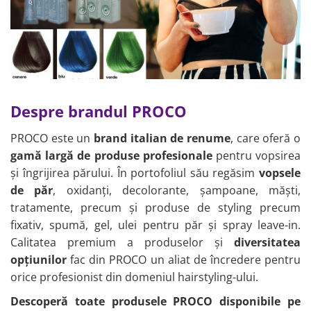
GORDON
Spume de par
Foarfece de tuns
Incalzitor ceara
Freze manichiura
Gamma+
Vopsele de par
Foarfeci tuns
Hartie epilatoare
Capete freza unghii
Oxidanti de par
Gettin Fluo
Foarfece de filat
Produse pre si post epilat
Instrumente otel
Decolorant de par
Suporturi foarfeci
Accesorii epilat
Italicare
Tratamente pentru par
Perini manichiura
Accesorii pentru frizerie
Produse masaj
JRL
Articole vopsit
Trolere manichiura
Oglinzi
Uleiuri masaj
Despre brandul PROCO
Kiepe
Sorturi
Piepteni
Accesorii masaj
Tratamente parafina
Casti suvite
Klintensiv
Pamatufuri
Kimono-uri
P
ROCO este un
brand italian de renume
, care oferă o
Consumabile manichiura
Seturi vopsit
Perii de par
Labor Pro
Mobilier cosmetic
gamă largă de produse profesionale
pentru vopsirea
pedichiura
Cantare vopsit
Pulverizatoare
și îngrijirea părului. În portofoliul său regăsim
vopsele
Nish Lady
Produse SPA relax
Lampi manichiura LED/UV
Timmere vopsit
Pelerine de tuns profesionale
de păr
, oxidanți, decolorante, șampoane, măști,
Noemi
Consumabile vopsit
Aparatura cosmetica
Lame briciuri
tratamente, precum și produse de styling precum
Pensule de vopsit parul
PerfectBeauty
Briciuri de barbierit
Forfecute sprancene
fixativ, spumă, gel, ulei pentru păr și spray leave-in.
Spatule de vopsit parul
Consumabile frizerie
Proco
Consumabile cosmetica
Calitatea premium a produselor și
diversitatea
Solutii anti-pete vopsea
Produse cosmetice barber
Rovra
opțiunilor
fac din PROCO un aliat de încredere pentru
Produse cosmetice vopsit
Pensete pentru sprancene
Echipament lucru frizerie
orice profesionist din domeniul hairstyling-ului.
Storcatoare tuburi vopsea
Refectocil
Vopsea sprancene profesionala
Boluri pentru vopsit parul
Mobilier barber
Descoperă toate produsele PROCO disponibile pe
Shot
Produse gene si sprancene