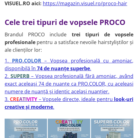
Aparatura coafor
VISUEL.RO aici:
https://magazin.visuel.ro/proco-hair
Splendor
Kit laminare gene si sprancene
Ondulatoare de par
Termix
Aparate de sterilizat
Cele trei tipuri de vopsele PROCO
Placa de creponat parul profesionala
Thuya
Placi de indreptat parul
Upgrade
Brandul PROCO include
trei tipuri de vopsele
Uscatoare de par | feonuri
profesionale
pentru a satisface nevoile hairstyliștilor și
XPS
Difuzor pentru uscator de par | feon
ale clienților lor:
Accesorii coafor
1.
PRO.COLOR
– Vopsea profesională cu amoniac,
Oglinzi
disponibilă în
74 de nuanțe superbe
.
Piepteni
2.
SUPERB
– Vopsea profesională fără amoniac, având
Bigudiuri
exact aceleași 74 de nuanțe ca PRO.COLOR, cu aceleași
Ace de par
numere de nuanță și identic același nuanțier.
Perii de par
3.
CRE
ATI
VITY
– Vopsele directe, ideale pentru
look-uri
Bijuterii par
creative și moderne
.
Cleme de par
Agrafe de par
Clipsuri de par
Pulverizatoare
Elastice de par