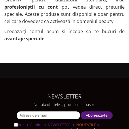
profesioniștii cu cont
pot vedea direct prețurile
speciale. Aceste produse sunt disponibile doar pentru
cei care dovedesc că activează în domeniul beauty.
Creează-ți contul acum și începe să te bucuri de
avantaje speciale
!
NEWSLETTER
Nu rata ofertele si promotiile noastre
Vreau să primesc NEWSLETTER cu
NOUTĂȚILE
și