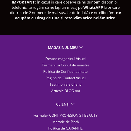
IMPORTANT:
În cazul în care observi că nu suntem disponibili
telefonic, te rugăm să ne lași un mesaj pe
WhatsAPP
la oricare
dintre cele 2 numere de mai sus, iar de îndată ce ne eliberăm,
ne
ocupăm cu drag de tine și rezolvăm orice nelămurire.
MAGAZINUL MEU
Despre magazinul Visuel
Termenii și Condițiile noastre
Politica de Confidențialitate
Pagina de Contact Visuel
Testimoniale Clienți
Articole BLOG noi
CLIENȚI
Formular CONT PROFESIONIST BEAUTY
Metode de Plată
Politica de GARANTIE