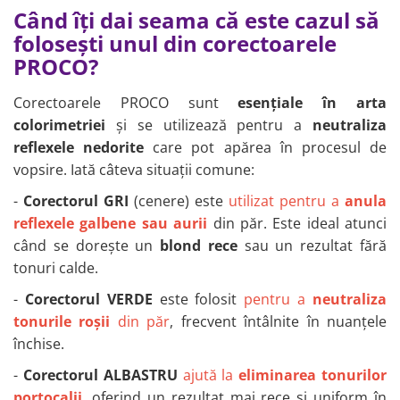
Când îți dai seama că este cazul să
folosești unul din corectoarele
PROCO?
Corectoarele PROCO sunt
esențiale în arta
colorimetriei
și se utilizează pentru a
neutraliza
reflexele nedorite
care pot apărea în procesul de
vopsire. Iată câteva situații comune:
-
Corectorul GRI
(cenere) este
utilizat pentru a
anula
reflexele galbene sau aurii
din păr. Este ideal atunci
când se dorește un
blond rece
sau un rezultat fără
tonuri calde.
-
Corectorul VERDE
este folosit
pentru a
neutraliza
tonurile roșii
din păr
, frecvent întâlnite în nuanțele
închise.
-
Corectorul ALBASTRU
ajută la
eliminarea tonurilor
portocalii
, oferind un rezultat mai rece și uniform în