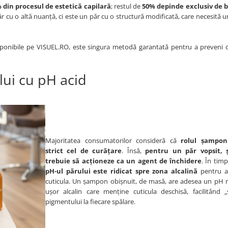
 din procesul de estetică capilară
; restul de
50% depinde exclusiv de b
ăr cu o altă nuanță, ci este un păr cu o structură modificată, care necesită 
sponibile pe VISUEL.RO, este singura metodă garantată pentru a preveni o
lui cu pH acid
Majoritatea consumatorilor consideră că
rolul șampon
strict cel de curățare
. Însă,
pentru un păr vopsit, 
trebuie să acționeze ca un agent de închidere
. În timp
pH-ul părului este ridicat spre zona alcalină
pentru a
cuticula. Un șampon obișnuit, de masă, are adesea un pH 
ușor alcalin care menține cuticula deschisă, facilitând „
pigmentului la fiecare spălare.