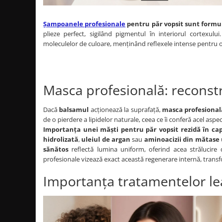
Bijuterii par
Cleme de par
Șampoanele profesionale
pentru păr vopsit sunt formu
plieze perfect, sigilând pigmentul în interiorul cortexulu
Agrafe de par
moleculelor de culoare, menținând reflexele intense pentru o
Clipsuri de par
Pulverizatoare
Elastice de par
Masca profesională: reconstru
Permanent par
Pelerine de tuns profesionale
Dacă
balsamul
acționează la suprafață,
masca profesiona
Pudre fixare par
de o pierdere a lipidelor naturale, ceea ce îi conferă acel aspe
Cordelute de par
Importanța unei măști pentru păr vopsit rezidă în capa
Burete pentru coc
hidrolizată
,
uleiul de argan
sau
aminoacizii din mătase
sănătos
reflectă lumina uniform, oferind acea strălucire
Bandane | turbane
profesionale vizează exact această regenerare internă, transfor
Suporturi ustensile
Importanța tratamentelor lea
Echipament lucru salon
Accesorii curatare perii si piepteni
Extensii par natural
Accesorii extensii par