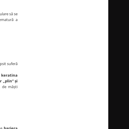
culare să se
rematură a
psit suferă
m
keratina
r „plin” și
a de măști
ste
bariera