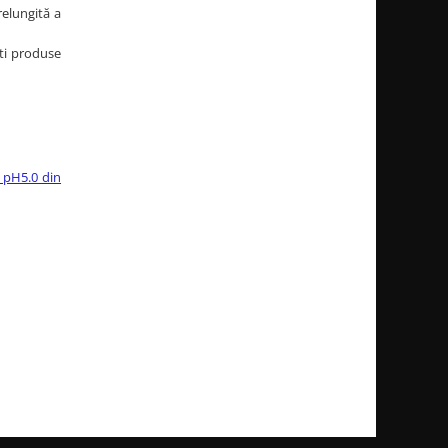
elungită a
ști produse
 pH5.0 din