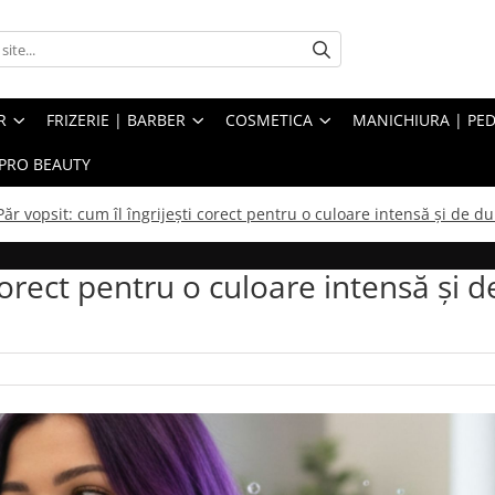
R
FRIZERIE | BARBER
COSMETICA
MANICHIURA | PED
PRO BEAUTY
Păr vopsit: cum îl îngrijești corect pentru o culoare intensă și de du
 corect pentru o culoare intensă și d