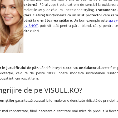
externă
. Părul vopsit este extrem de sensibil la oxidarea
radiațiile UV și de căldura uneltelor de styling.
Tratamentele
(fără clătire)
funcționează ca un
scut protector
care
răm
până la următoarea spălare
. Un bun exemplu este
spray-
by SHOT
, potrivit atât pentru părul blond, cât și pentru ce
alte culori.
 în jurul firului de păr
. Când folosești
placa
sau
ondulatorul
, acest film
protecție, căldura de peste 180°C poate modifica instantaneu subtonu
ogat într-un roșcat tern.
îngrijire de pe VISUEL.RO?
oniștilor
garantează accesul la formule cu o densitate ridicată de principii a
 mai concentrate, fiind necesară o cantitate mai mică de produs la fiecare