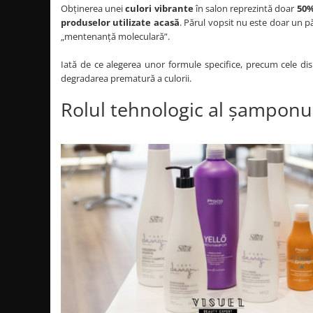
Produse cosmetice vopsit
Obținerea unei
culori vibrante
în salon reprezintă doar
50%
Splendor
Produse gene si sprancene
Storcatoare tuburi vopsea
Mobilier barber
produselor utilizate acasă
. Părul vopsit nu este doar un p
Termix
„mentenanță moleculară”.
Boluri pentru vopsit parul
Kit laminare gene si sprancene
Aparatura coafor
Thuya
Iată de ce alegerea unor formule specifice, precum cele di
Ondulatoare de par
Upgrade
degradarea prematură a culorii.
Aparate de sterilizat
XPS
Rolul tehnologic al șamponu
Placa de creponat parul
profesionala
Placi de indreptat parul
Uscatoare de par | feonuri
Difuzor pentru uscator de par |
feon
Accesorii coafor
Oglinzi
Piepteni
Bigudiuri
Ace de par
Perii de par