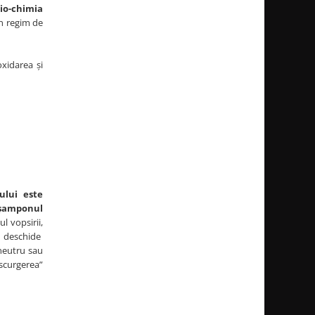
io-chimia
un regim de
xidarea și
ului este
șamponul
ul vopsirii,
 deschide
neutru sau
scurgerea”