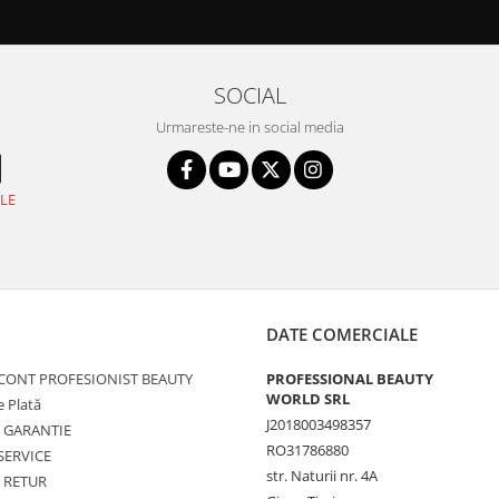
SOCIAL
Urmareste-ne in social media
LE
DATE COMERCIALE
 CONT PROFESIONIST BEAUTY
PROFESSIONAL BEAUTY
WORLD SRL
 Plată
J2018003498357
de GARANTIE
RO31786880
SERVICE
str. Naturii nr. 4A
e RETUR