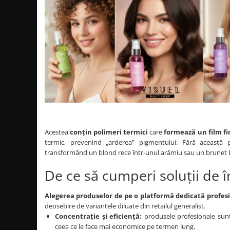
Cap manechin par natural
Trepiede cap manechin
Foarfece de tuns
Foarfece de filat
Acestea
conțin polimeri termici
care
formează un film fin
termic, prevenind „arderea” pigmentului. Fără această 
transformând un blond rece într-unul arămiu sau un brunet b
De ce să cumperi soluții de 
Alegerea produselor de pe o platformă dedicată profesi
deosebire de variantele diluate din retailul generalist.
Concentrație și eficiență:
produsele profesionale sunt
ceea ce le face mai economice pe termen lung.