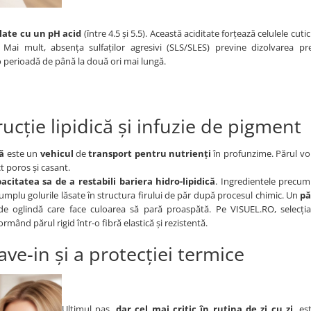
late cu un pH acid
(între 4.5 și 5.5). Această aciditate forțează celulele cuti
i. Mai mult, absența sulfaților agresivi (SLS/SLES) previne dizolvarea p
 perioadă de până la două ori mai lungă.
cție lipidică și infuzie de pigment
lă
este un
vehicul
de
transport
pentru
nutrienți
în profunzime. Părul vo
ct poros și casant.
citatea sa de a restabili bariera hidro-lipidică
. Ingredientele precu
umplu golurile lăsate în structura firului de păr după procesul chimic. Un
pă
 de oglindă care face culoarea să pară proaspătă. Pe VISUEL.RO, selecți
mând părul rigid într-o fibră elastică și rezistentă.
ve-in și a protecției termice
Ultimul pas,
dar cel mai critic în rutina de zi cu zi
, e