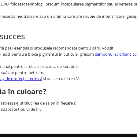
L.RO folosesc tehnologii precum încapsularea pigmenților sau eliberarea pr
 necesită neutralizare sau un arămiu care are nevoie de intensificare, găse
 succes
Iată pașii esențiali și produsele recomandate pentru părul vopsit:
pH acid pentru a bloca pigmentul în cuticulă, precum
șamponul acidifiant cu
ânal pentru a reface structura de keratină.
e spălare pentru netezire.
ay de protecție termică
și un ser cu filtre UV.
ția în culoare?
trează-ți strălucirea de salon în fiecare zi!
adaptate tipului de fir.