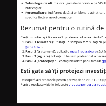
Tehnologie de ultimă oră:
gamele disponibile pe VISUE
nutrienților.
Personalizare:
indiferent dacă ai un blond platinat care
specifice fiecărei nevoi cromatice.
Rezumat pentru o rutină de
Cauți o soluție rapidă care să îți protejeze culoarea părului? 
Pasul 1 (curățare):
utilizați un șampon fără sulfați cu 
gama SHOT
.
Pasul 2 (tratament):
aplicați o
mască reparatoare
săptăm
Pasul 3 (sigilare):
folosiți un balsam profesional la fiecar
Pasul 4 (protecție):
nu coafați niciodată părul fără un
spr
Ești gata să îți protejezi investi
Descoperă aici produsele pentru păr vopsit pe VISUEL.RO și păs
Pentru rezultate vizibile, folosește
produse pentru par vopsit