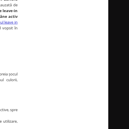
 cauzată de
 leave-in
âne
activ
ul leave in
l vopsit în
 preia șocul
l culorii,
ctive, spre
 utilizare,