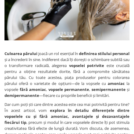
GORDON
Masti de Par
Masini tuns par nas si urechi
Ceara de epilat
Freze manichiura
Uleiuri de par
Gamma+
Foarfece de tuns
Incalzitor ceara
Capete freza unghii
Spume de par
Gettin Fluo
Foarfeci tuns
Hartie epilatoare
Vopsele de par
Instrumente otel
Foarfece de filat
Produse pre si post epilat
Italicare
Oxidanti de par
Perini manichiura
Suporturi foarfeci
Accesorii epilat
JRL
Decolorant de par
Accesorii pentru frizerie
Produse masaj
Trolere manichiura
Kiepe
Tratamente pentru par
Oglinzi
Uleiuri masaj
Tratamente parafina
Culoarea părului
joacă un rol esențial în
definirea
stilului personal
Articole vopsit
Klintensiv
Piepteni
Accesorii masaj
și a încrederii în sine. Indiferent dacă îți dorești o schimbare subtilă sau
Consumabile manichiura
Sorturi
Labor Pro
o transformare radicală, alegerea
vopselei
potrivite
este crucială
Pamatufuri
Kimono-uri
pedichiura
pentru a obține rezultatele dorite, fără a compromite sănătatea
Casti suvite
Nish Lady
Perii de par
Mobilier cosmetic
Lampi manichiura LED/UV
părului tău. Cu toate acestea, piața produselor pentru colorarea
Seturi vopsit
Pulverizatoare
Noemi
părului oferă o varietate de opțiuni—de la vopsele cu
amoniac
la
Produse SPA relax
Cantare vopsit
vopsele
fără amoniac
,
vopsele permanente
,
semipermanente
și
Pelerine de tuns profesionale
PerfectBeauty
Timmere vopsit
Aparatura cosmetica
demipermanente
—fiecare cu propriile beneficii și limitări.
Lame briciuri
Proco
Consumabile vopsit
Forfecute sprancene
Dar cum poți ști care dintre acestea este cea mai potrivită pentru tine?
Briciuri de barbierit
În acest articol, vom
explora în detaliu diferențele dintre
Pensule de vopsit parul
Rovra
Consumabile cosmetica
Consumabile frizerie
vopselele cu și fără amoniac, avantajele și dezavantajele
Spatule de vopsit parul
Refectocil
fiecărui tip
, precum și modul în care vopselele directe îți pot stimula
Pensete pentru sprancene
Produse cosmetice barber
Solutii anti-pete vopsea
creativitatea fără efecte de lungă durată. Vom discuta, de asemenea,
Shot
Vopsea sprancene profesionala
Echipament lucru frizerie