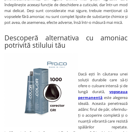
îndeplinește aceeași funcție de deschidere a cuticulei, dar într-un mod
Bijuterii par
mai delicat. Deși sunt considerate mai sigure, trebuie menționat că
Cleme de par
vopselele fără amoniac nu sunt complet lipsite de substanțe chimice și
Agrafe de par
pot avea, de asemenea, efecte adverse, însă într-o măsură mai mică.
Clipsuri de par
Descoperă alternativa cu amoniac
Pulverizatoare
potrivită stilului tău
Elastice de par
Permanent par
Pelerine de tuns profesionale
Pudre fixare par
Dacă ești în căutarea unei
Cordelute de par
soluții durabile care să-ți
Burete pentru coc
ofere o culoare intensă și de
Bandane | turbane
lungă durată,
vopseaua
Suporturi ustensile
permanentă
este alegerea
ideală. Aceasta penetrează
Echipament lucru salon
adânc firul de păr, oferindu-
Accesorii curatare perii si piepteni
ți o acoperire completă și o
Extensii par natural
nuanță vibrantă care rezistă
spălărilor repetate.
Accesorii extensii par