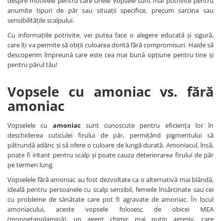
Produse cosmetice vopsit
despre motivele pentru care unele vopsele sunt mai potrivite pentru
Splendor
anumite tipuri de păr sau situații specifice, precum sarcina sau
Produse gene si sprancene
Storcatoare tuburi vopsea
Mobilier barber
sensibilitățile scalpului.
Termix
Boluri pentru vopsit parul
Kit laminare gene si sprancene
Cu informațiile potrivite, vei putea face o alegere educată și sigură,
Aparatura coafor
Thuya
care îți va permite să obții culoarea dorită fără compromisuri. Haide să
Ondulatoare de par
Upgrade
descoperim împreună care este cea mai bună opțiune pentru tine și
pentru părul tău!
Aparate de sterilizat
XPS
Placa de creponat parul
Vopsele cu amoniac vs. fără
profesionala
amoniac
Placi de indreptat parul
Uscatoare de par | feonuri
Vopselele cu
amoniac
sunt cunoscute pentru eficiența lor în
Difuzor pentru uscator de par |
deschiderea cuticulei firului de păr, permițând pigmentului să
feon
pătrundă adânc și să ofere o culoare de lungă durată. Amoniacul, însă,
Accesorii coafor
poate fi iritant pentru scalp și poate cauza deteriorarea firului de păr
pe termen lung.
Oglinzi
Piepteni
Vopselele fără amoniac au fost dezvoltate ca o alternativă mai blândă,
ideală pentru persoanele cu scalp sensibil, femeile însărcinate sau cei
Bigudiuri
cu probleme de sănătate care pot fi agravate de amoniac. În locul
Ace de par
amoniacului, aceste vopsele folosesc de obicei MEA
Perii de par
(monoetanolamină), un agent chimic mai puțin agresiv, care