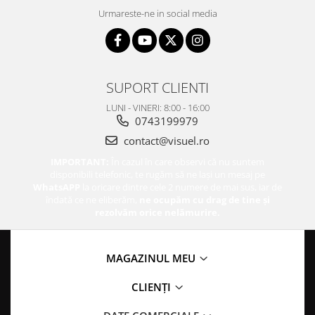
Urmareste-ne in social media
SUPORT CLIENTI
LUNI - VINERI: 8:00 - 16:00
0743199979
contact@visuel.ro
IMPORTANT:
În cazul în care observi că nu suntem
disponibili telefonic, te rugăm să ne lași un mesaj pe
WhatsAPP
la oricare dintre cele 2 numere de mai sus, iar de
îndată ce ne eliberăm,
ne ocupăm cu drag de tine și
rezolvăm orice nelămurire.
MAGAZINUL MEU
CLIENȚI