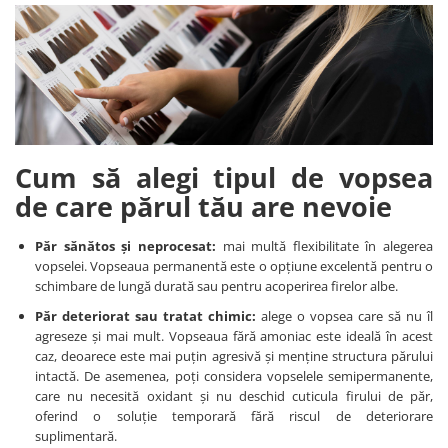
Cum să alegi tipul de vopsea
de care părul tău are nevoie
Păr sănătos și neprocesat:
mai multă flexibilitate în alegerea
vopselei. Vopseaua permanentă este o opțiune excelentă pentru o
schimbare de lungă durată sau pentru acoperirea firelor albe.
Păr deteriorat sau tratat chimic:
alege o vopsea care să nu îl
agreseze și mai mult. Vopseaua fără amoniac este ideală în acest
caz, deoarece este mai puțin agresivă și menține structura părului
intactă. De asemenea, poți considera vopselele semipermanente,
care nu necesită oxidant și nu deschid cuticula firului de păr,
oferind o soluție temporară fără riscul de deteriorare
suplimentară.