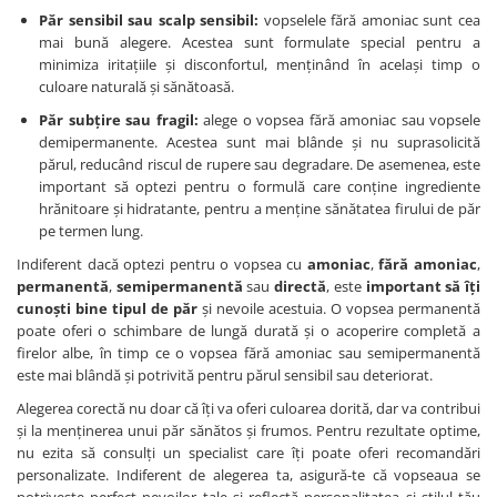
Păr sensibil sau scalp sensibil:
vopselele fără amoniac sunt cea
mai bună alegere. Acestea sunt formulate special pentru a
minimiza iritațiile și disconfortul, menținând în același timp o
culoare naturală și sănătoasă.
Păr subțire sau fragil:
alege o vopsea fără amoniac sau vopsele
demipermanente. Acestea sunt mai blânde și nu suprasolicită
părul, reducând riscul de rupere sau degradare. De asemenea, este
important să optezi pentru o formulă care conține ingrediente
hrănitoare și hidratante, pentru a menține sănătatea firului de păr
pe termen lung.
Indiferent dacă optezi pentru o vopsea cu
amoniac
,
fără amoniac
,
permanentă
,
semipermanentă
sau
directă
, este
important să îți
cunoști bine tipul de păr
și nevoile acestuia. O vopsea permanentă
poate oferi o schimbare de lungă durată și o acoperire completă a
firelor albe, în timp ce o vopsea fără amoniac sau semipermanentă
este mai blândă și potrivită pentru părul sensibil sau deteriorat.
Alegerea corectă nu doar că îți va oferi culoarea dorită, dar va contribui
și la menținerea unui păr sănătos și frumos. Pentru rezultate optime,
nu ezita să consulți un specialist care îți poate oferi recomandări
personalizate. Indiferent de alegerea ta, asigură-te că vopseaua se
potrivește perfect nevoilor tale și reflectă personalitatea și stilul tău