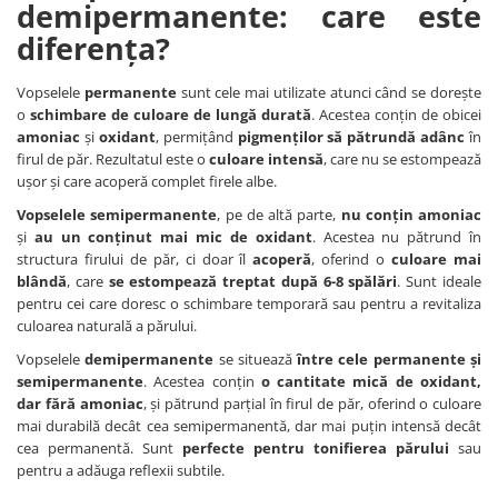
demipermanente: care este
diferența?
Vopselele
permanente
sunt cele mai utilizate atunci când se dorește
o
schimbare de culoare de lungă durată
. Acestea conțin de obicei
amoniac
și
oxidant
, permițând
pigmenților să pătrundă adânc
în
firul de păr. Rezultatul este o
culoare intensă
, care nu se estompează
ușor și care acoperă complet firele albe.
Vopselele semipermanente
, pe de altă parte,
nu conțin amoniac
și
au un conținut mai mic de oxidant
. Acestea nu pătrund în
structura firului de păr, ci doar îl
acoperă
, oferind o
culoare mai
blândă
, care
se estompează treptat după 6-8 spălări
. Sunt ideale
pentru cei care doresc o schimbare temporară sau pentru a revitaliza
culoarea naturală a părului.
Vopselele
demipermanente
se situează
între cele permanente și
semipermanente
. Acestea conțin
o cantitate mică de oxidant,
dar fără amoniac
, și pătrund parțial în firul de păr, oferind o culoare
mai durabilă decât cea semipermanentă, dar mai puțin intensă decât
cea permanentă. Sunt
perfecte pentru tonifierea părului
sau
pentru a adăuga reflexii subtile.