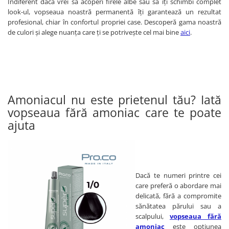
Indiferent dacă vrei să acoperi firele albe sau să îți schimbi complet
Cap manechin par natural
look-ul, vopseaua noastră permanentă îți garantează un rezultat
profesional, chiar în confortul propriei case. Descoperă gama noastră
Trepiede cap manechin
de culori și alege nuanța care ți se potrivește cel mai bine
aici
.
Foarfece de tuns
Foarfece de filat
Amoniacul nu este prietenul tău? Iată
vopseaua fără amoniac care te poate
ajuta
Dacă te numeri printre cei
care preferă o abordare mai
delicată, fără a compromite
sănătatea părului sau a
scalpului,
vopseaua fără
amoniac
este opțiunea