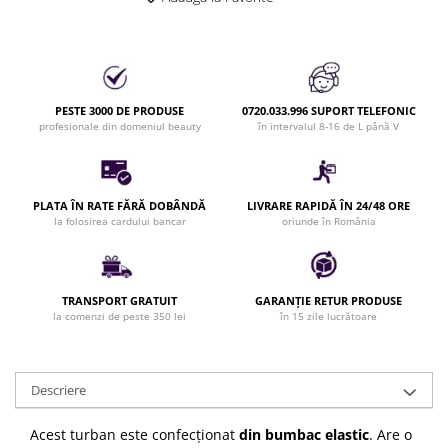
Bijuterii par
Cleme de par
Agrafe de par
Clipsuri de par
PESTE 3000 DE PRODUSE
0720.033.996 SUPORT TELEFONIC
Pulverizatoare
profesionale din domeniul beauty
în intervalul 8-16 de L până V
Elastice de par
Permanent par
Pelerine de tuns profesionale
PLATA ÎN RATE FĂRĂ DOBÂNDĂ
LIVRARE RAPIDĂ ÎN 24/48 ORE
la folosirea cardului bancar
oriunde în România
Pudre fixare par
Cordelute de par
Burete pentru coc
TRANSPORT GRATUIT
GARANȚIE RETUR PRODUSE
Bandane | turbane
la comenzi de peste 350 lei
în 15 zile lucrătoare
Suporturi ustensile
Echipament lucru salon
Accesorii curatare perii si piepteni
Descriere
Extensii par natural
Acest turban este confecționat
din bumbac elastic
. Are o
Accesorii extensii par