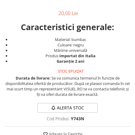
Produse cosmetice vopsit
Splendor
Produse gene si sprancene
Storcatoare tuburi vopsea
Mobilier barber
20,00 Lei
Termix
Boluri pentru vopsit parul
Kit laminare gene si sprancene
Aparatura coafor
Thuya
Caracteristici generale:
Ondulatoare de par
Upgrade
Material: bumbac
Aparate de sterilizat
XPS
Culoare: negru
Placa de creponat parul
Mărime universală
profesionala
Produs
importat din Italia
Garanție 2 ani
Placi de indreptat parul
Uscatoare de par | feonuri
STOC EPUIZAT
Difuzor pentru uscator de par |
Durata de livrare:
Se va comunica termenul în funcție de
disponibilitatea oferită de producător. După ce plasezi comanda în cel
feon
mai scurt timp un reprezentant VISUEL.RO te va contacta telefonic și
Accesorii coafor
îți va oferi durata de livrare exactă.
Oglinzi
ALERTA STOC
Piepteni
Bigudiuri
Cod Produs:
Y743N
Ace de par
Perii de par
Adauga la Favorite