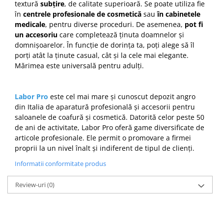
textură
subțire
, de calitate superioară. Se poate utiliza fie
Cap manechin par natural
în
centrele profesionale de cosmetică
sau
în cabinetele
Trepiede cap manechin
medicale
, pentru diverse proceduri. De asemenea,
pot fi
un accesoriu
care completează ținuta doamnelor și
Foarfece de tuns
domnișoarelor. În funcție de dorința ta, poți alege să îl
Foarfece de filat
porți atât la ținute casual, cât și la cele mai elegante.
Mărimea este universală pentru adulți.
Labor Pro
este cel mai mare și cunoscut depozit angro
din Italia de aparatură profesională și accesorii pentru
saloanele de coafură și cosmetică. Datorită celor peste 50
de ani de activitate, Labor Pro oferă game diversificate de
articole profesionale. Ele permit o promovare a firmei
proprii la un nivel înalt și indiferent de tipul de clienți.
Informatii conformitate produs
Review-uri
(0)