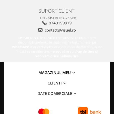
SUPORT CLIENTI
LUNI - VINERI: 8:00 - 16:00
0743199979
contact@visuel.ro
IMPORTANT:
În cazul în care observi că nu suntem
disponibili telefonic, te rugăm să ne lași un mesaj pe
WhatsAPP
la oricare dintre cele 2 numere de mai sus, iar de
îndată ce ne eliberăm,
ne ocupăm cu drag de tine și
rezolvăm orice nelămurire.
MAGAZINUL MEU
CLIENȚI
DATE COMERCIALE