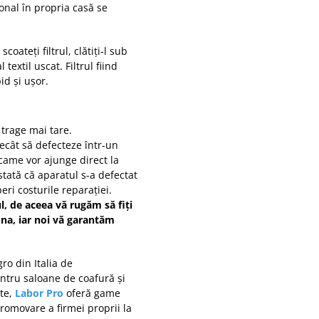
onal în propria casă se
oateți filtrul, clătiți-l sub
textil uscat. Filtrul fiind
id și ușor.
 trage mai tare.
ecât să defecteze într-un
scame vor ajunge direct la
stată că aparatul s-a defectat
ri costurile reparației.
l, de aceea vă rugăm să fiți
eauna, iar noi vă garantăm
ro din Italia de
entru saloane de coafură și
ate,
Labor Pro
oferă game
promovare a firmei proprii la