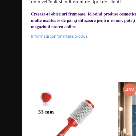
un nivel înalt și indiferent de tipul de clienți.
Creează-ți obiceiuri frumoase, folosind produse cosmetic
multe uscătoare de păr și difuzoare pentru volum, puteți 
magazinul nostru online.
Informatii conformitate produs
-40%