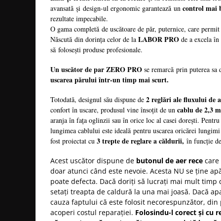
control mai
avansată și design-ul ergonomic garantează un
Bijuterii par
rezultate impecabile.
Cleme de par
O gama completă de uscătoare de păr, puternice, care permi
Agrafe de par
LABOR PRO
Născută din dorința celor de la
de a excela în 
Clipsuri de par
să folosești produse profesionale.
Pulverizatoare
Un uscător de par ZERO PRO
se remarcă prin puterea sa
Elastice de par
uscarea părului într-un timp mai scurt.
Permanent par
Pelerine de tuns profesionale
2 reglări ale fluxului de a
Totodată, designul său dispune de
cablu de 2,3 m
confort în uscare, produsul vine însoțit de un
Pudre fixare par
aranja în fața oglinzii sau în orice loc al casei dorești. Pentr
Cordelute de par
lungimea cablului este ideală pentru uscarea oricărei lungimi
Burete pentru coc
3 trepte de reglare a căldurii,
fost proiectat cu
în funcție de
Bandane | turbane
Acest uscător dispune de
butonul de aer rece
care 
Suporturi ustensile
doar atunci când este nevoie. Acesta NU se ține ap
Echipament lucru salon
poate defecta. Dacă doriți să lucrați mai mult timp
Accesorii curatare perii si piepteni
setați treapta de caldură la una mai joasă. Dacă ap
Extensii par natural
cauza faptului că este folosit necorespunzător, d
acoperi costul reparației.
Folosindu-l corect și cu r
Accesorii extensii par