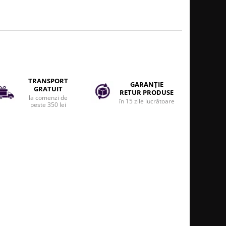
TRANSPORT
GARANȚIE
GRATUIT
RETUR PRODUSE
la comenzi de
în 15 zile lucrătoare
peste 350 lei