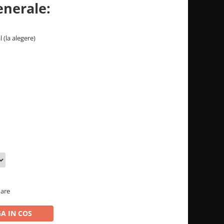
enerale:
 (la alegere)
oare
A IN COS