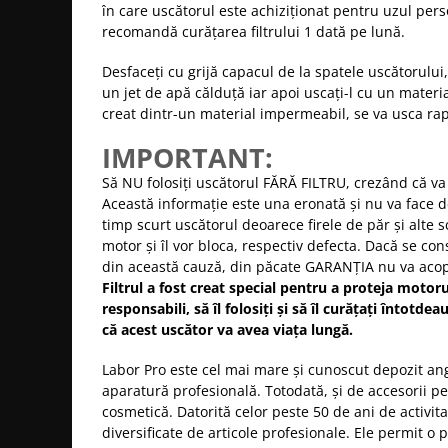
în care uscătorul este achiziționat pentru uzul pers
recomandă curățarea filtrului 1 dată pe lună.
Desfaceți cu grijă capacul de la spatele uscătorului, sc
un jet de apă călduță iar apoi uscați-l cu un material 
creat dintr-un material impermeabil, se va usca rap
IMPORTANT:
Să NU folosiți uscătorul FĂRĂ FILTRU, crezând că va
Această informație este una eronată și nu va face d
timp scurt uscătorul deoarece firele de păr și alte 
motor și îl vor bloca, respectiv defecta. Dacă se con
din această cauză, din păcate GARANȚIA nu va acope
Filtrul a fost creat special pentru a proteja motoru
responsabili, să îl folosiți și să îl curățați întotd
că acest uscător va avea viața lungă.
Labor Pro este cel mai mare și cunoscut depozit ang
aparatură profesională. Totodată, și de accesorii p
cosmetică. Datorită celor peste 50 de ani de activit
diversificate de articole profesionale. Ele permit o 