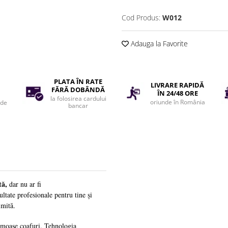
Cod Produs:
W012
Adauga la Favorite
PLATA ÎN RATE
LIVRARE RAPIDĂ
FĂRĂ DOBÂNDĂ
ÎN 24/48 ORE
la folosirea cardului
oriunde în România
 de
bancar
tă,
dar nu ar fi
ultate profesionale pentru tine și
imită.
rumoase coafuri.
Tehnologia