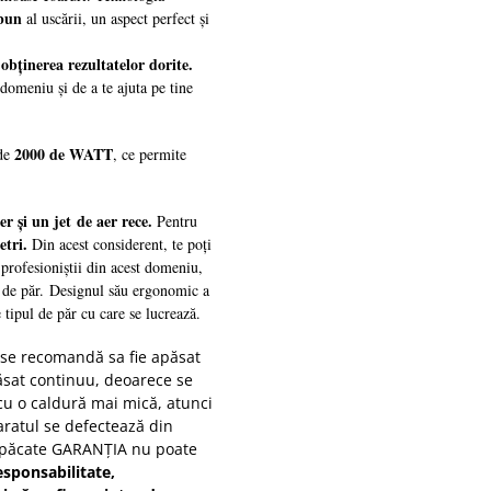
 bun
al uscării, un aspect perfect și
obținerea rezultatelor dorite.
t
domeniu și de a te ajuta pe tine
2000 de WATT
 de
, ce permite
er și un jet de aer rece.
Pentru
etri.
Din acest considerent, te poți
u profesioniștii din acest domeniu,
 de păr.
Designul său ergonomic a
 tipul de păr cu care se lucrează.
se recomandă sa fie apăsat
ăsat continuu, deoarece se
 cu o caldură mai mică, atunci
aratul se defectează din
in păcate GARANȚIA nu poate
esponsabilitate,