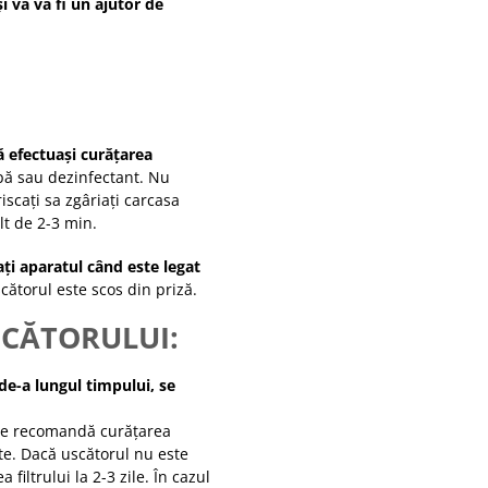
i vă va fi un ajutor de
 efectuași curățarea
pă sau dezinfectant. Nu
iscați sa zgâriați carcasa
t de 2-3 min.
ți aparatul când este legat
scătorul este scos din priză.
SCĂTORULUI:
de-a lungul timpului, se
i se recomandă curățarea
te. Dacă uscătorul nu este
filtrului la 2-3 zile. În cazul