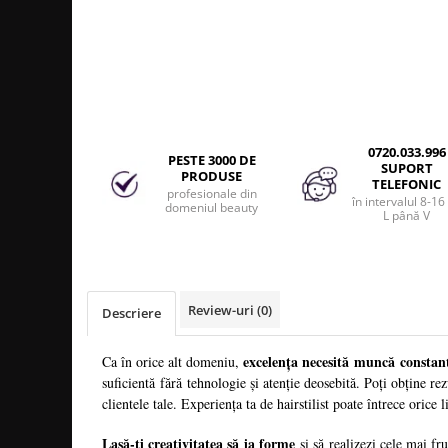
Produse cosmetice vopsit
Splendor
Produse gene si sprancene
Storcatoare tuburi vopsea
Mobilier barber
Termix
Boluri pentru vopsit parul
Kit laminare gene si sprancene
Aparatura coafor
Thuya
Ondulatoare de par
Upgrade
Aparate de sterilizat
XPS
0720.033.996
PESTE 3000 DE
Placa de creponat parul
SUPORT
PRODUSE
profesionala
TELEFONIC
profesionale din
în intervalul 8-16
Placi de indreptat parul
domeniul beauty
L până V
Uscatoare de par | feonuri
Difuzor pentru uscator de par |
feon
Accesorii coafor
Review-uri
(0)
Descriere
Oglinzi
excelența necesită muncă constan
Ca în orice alt domeniu,
Piepteni
suficientă fără tehnologie și atenție deosebită. Poți obține rez
Bigudiuri
clientele tale. Experiența ta de hairstilist poate întrece orice l
Ace de par
Perii de par
Lasă-ți creativitatea să ia forme
și să realizezi cele mai f