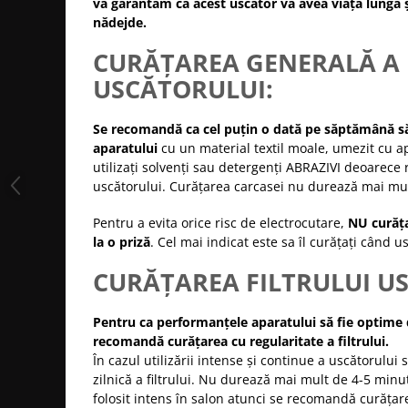
vă garantam că acest uscător va avea viață lungă ș
Cap manechin par natural
nădejde.
Trepiede cap manechin
CURĂȚAREA GENERALĂ A
Foarfece de tuns
USCĂTORULUI:
Foarfece de filat
Se recomandă ca cel puțin o dată pe săptămână să
aparatului
cu un material textil moale, umezit cu a
utilizați solvenți sau detergenți ABRAZIVI deoarece r
uscătorului. Curățarea carcasei nu durează mai mul
Pentru a evita orice risc de electrocutare,
NU curăța
la o priză
. Cel mai indicat este sa îl curățați când u
CURĂȚAREA FILTRULUI U
Pentru ca performanțele aparatului să fie optime 
recomandă curățarea cu regularitate a filtrului.
În cazul utilizării intense și continue a uscătorulu
zilnică a filtrului. Nu durează mai mult de 4-5 minu
folosit intens în salon atunci se recomandă curățarea 