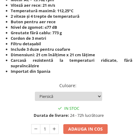
Produse cosmetice vopsit
Splendor
Viteză aer rece: 21 m/s
Produse gene si sprancene
Storcatoare tuburi vopsea
Mobilier barber
Temperatură maximă: 112,25°C
Termix
Boluri pentru vopsit parul
2 viteze și 4 trepte de temperatură
Kit laminare gene si sprancene
Buton pentru aer rece
Aparatura coafor
Thuya
Nivel de zgomot: ≤77 dB
Greutate fără cablu: 773 g
Ondulatoare de par
Upgrade
Cordon de 3 metri
Aparate de sterilizat
XPS
Filtru detașabil
Placa de creponat parul
Include 3 duze pentru coafare
Dimensiuni: 21 cm înălțime x 21 cm lățime
profesionala
Carcasă rezistentă la temperaturi ridicate, fără
Placi de indreptat parul
supraîncălzire
Uscatoare de par | feonuri
Importat din Spania
Difuzor pentru uscator de par |
feon
Culoare
:
Accesorii coafor
Oglinzi
IN STOC
Piepteni
Durata de livrare:
24 - 72h lucrătoare
Bigudiuri
Ace de par
ADAUGA IN COS
Perii de par