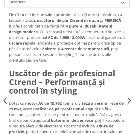
Descriere
Cap manechin par natural
Trepiede cap manechin
Fie că lucrezi într-un salon profesional sau îți dorești rezultate ca
la coafor acasă,
uscătorul de păr Ctrend în nuanța PIERSICĂ
Foarfece de tuns
îți oferă combinația perfectă între
putere, durabilitate și
Foarfece de filat
design modern
. Cu o carcasă rezistentă la temperaturi ridicate și
un motor profesional
AC de 1.900 - 2.000W
, uscătorul garantează
uscare rapidă
, eficientă și protecție optimă pentru orice tip de
păr. Datorită celor
2 viteze și 4 trepte de temperatură
, poți
personaliza fiecare sesiune de styling în funcție de nevoile
clientului sau ale tale.
Uscător de păr profesional
Ctrend – Performanță și
control în styling
Dotat cu
motor AC de 15.762 rpm
și o
viteză a aerului rece de
21 m/s
, acest
uscător de păr profesional
asigură un flux
constant și puternic de aer pentru o uscare rapidă fără a agresa
firul de păr. Cu ajutorul
butonului de aer rece
, poți fixa coafura
și reduce efectul de electrizare. Uscătorul include
3 duze de
precizie
, perfecte pentru tehnici avansate de coafare în saloane