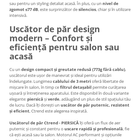
sau pentru un styling detaliat acasă. În plus, cu un
nivel de
zgomot ≤77 dB
, este surprinzător de
silencios
, chiar și în utilizare
intensivă.
Uscător de păr design
modern – Confort și
eficiență pentru salon sau
acasă
Cu un
design compact și greutate redusă (773g fără cablu)
,
uscătorul este ușor de manevrat și ideal pentru utilizări
îndelungate. Lungimea
cablului de 3 metri
oferă libertate de
mișcare în salon, în timp ce
filtrul detașabil
permite curățarea
ușoară și întreținerea aparatului. Este disponibil în două variante
elegante:
piersică
și
verde
, adăugând un plus de stil spațiului tău
de lucru. Dacă îți dorești un
uscător de păr puternic, rezistent
și eficient
, Ctrend este alegerea inspirată.
Uscătorul de păr Ctrend - PIERSICĂ
îți oferă un flux de aer
puternic și constant pentru o
uscare rapidă și profesională
, fie
că ești acasă sau la salon. Motorul AC performant și opțiunile