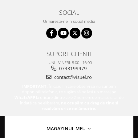
SOCIAL
Urmareste-ne in social media
SUPORT CLIENTI
LUNI - VINERI: 8:00 - 16:00
0743199979
contact@visuel.ro
IMPORTANT:
În cazul în care observi că nu suntem
disponibili telefonic, te rugăm să ne lași un mesaj pe
WhatsAPP
la oricare dintre cele 2 numere de mai sus, iar de
îndată ce ne eliberăm,
ne ocupăm cu drag de tine și
rezolvăm orice nelămurire.
MAGAZINUL MEU